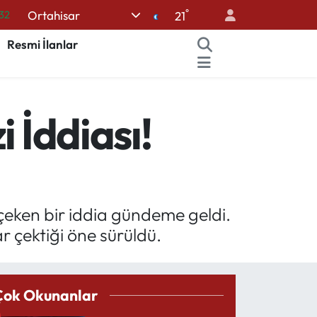
°
Ortahisar
32
21
08
Resmi İlanlar
02
16
 İddiası!
54
%11
çeken bir iddia gündeme geldi.
 çektiği öne sürüldü.
Çok Okunanlar