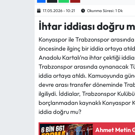
Mektup Galeri
17.05.2026 - 10:21
Okunma Süresi: 1 Dk
İhtar iddiası doğru 
Röportaj
Konyaspor ile Trabzonspor arasında
Manşet
öncesinde ilginç bir iddia ortaya atı
Anadolu Kartalı’na ihtar çektiği iddi
Köşe Yazıları
Trabzonspor arasında oynanacak Türk
Karikatür Galeri
iddia ortaya atıldı. Kamuoyunda gün
devre arası transfer döneminde Tra
BIK
ilgiliydi. İddialar, Trabzonspor Kulü
borçlanmadan kaynaklı Konyaspor Kul
ASTROLOJİ
iddia doğru mu?
Spor Yazıları
Ahmet Metin G
Mektup Galeri