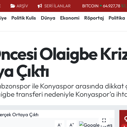
E
ARŞİV
SERİ İLANLAR
BITCOIN
64.927,78
%1.
DOLAR
47,5894
%0.
iye
Politik Kulis
Dünya
Ekonomi
Röportaj
Politika
EURO
55,0398
%-0.
STERLİN
64,1581
%0.
ncesi Olaigbe Krizi
GRAM ALTIN
6527.85
%0.
BİST100
13.703
a Çıktı
rabzonspor ile Konyaspor arasında dikkat 
gbe transferi nedeniyle Konyaspor’a ihtar
-
+
A
A
1