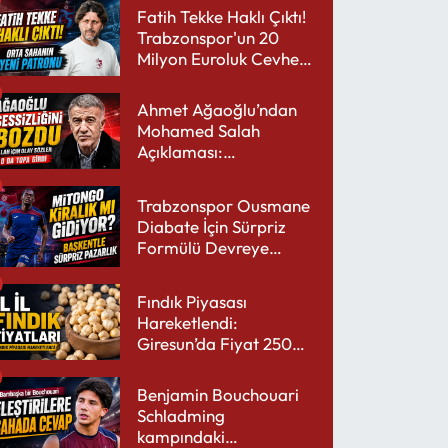
Fatih Tekke Haklı Çıktı!
Trabzonspor'un 20
Milyon Euroluk Cevheri
Parlıyor
Ahmet Ağaoğlu’ndan
Mohamed Salah
Açıklaması:
Trabzonspor’a Çok
Yakışır
Trabzonspor Ousmane
Diabate İçin Sürpriz
Formülü Devreye
Sokuyor
Fındık Piyasası
Hareketlendi:
Giresun’da Fiyat 250
TL’yi Gördü
Benjamin Bouchouari
Schladming
kampındaki