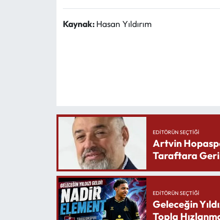
Kaynak:
Hasan Yıldırım
EDITÖRÜN SEÇTIĞI
Artvin Hopasp
Taraftara Geri
EDITÖRÜN SEÇTIĞI
Geleceğin Yıldı
Topla Hızlanma