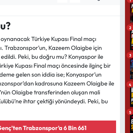
mu?
2
 oynanacak Türkiye Kupası Final maçı
ldı. Trabzonspor’un, Kazeem Olaigbe için
a edildi. Peki, bu doğru mu? Konyaspor ile
3
iye Kupası Final maçı öncesinde ilginç bir
deme gelen son iddia ise; Konyaspor’un
bzonspor’dan kadrosuna Kazeem Olaigbe ile
4
bü’nün Olaigbe transferinden oluşan mali
übü’ne ihtar çektiği yönündeydi. Peki, bu
5
enç’ten Trabzonspor’a 6 Bin 661