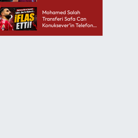
performansıyla şaşırttı
Mohamed Salah
Transferi Safa Can
Konuksever’in Telefon
Şarjını Bitirdi