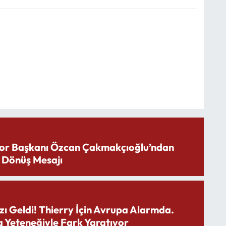
or Başkanı Özcan Çakmakçıoğlu’ndan
 Dönüş Mesajı
zı Geldi! Thierry İçin Avrupa Alarmda.
 Yeteneğiyle Fark Yaratıyor