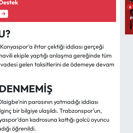
 Destek
6
U?
Konyaspor’a ihtar çektiği iddiası gerçeği
mavili ekiple yaptığı anlaşma gereğinde tüm
ş, vadesi gelen taksitlerini de ödemeye devam
ÖDENMEMİŞ
igbe’nin parasının yatmadığı iddiası
inç bir bilgiye ulaşıldı. Trabzonspor’un,
yaspor’dan kadrosuna kattığı golcü oyuncu
dığı öğrenildi.