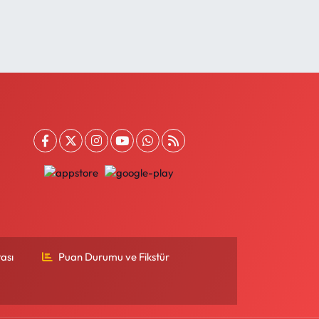
ası
Puan Durumu ve Fikstür