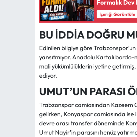
Formalık Dev
Ekonomi
İçeriği Görüntüle
Sağlık
BU İDDİA DOĞRU M
Turizm
Edinilen bilgiye göre Trabzonspor’un 
yansıtmıyor. Anadolu Kartalı bordo-
Teknoloji
mali yükümlülüklerini yetine getirmi
ediyor.
UMUT’UN PARASI 
Trabzonspor camiasından Kazeem Ola
gelirken, Konyaspor camiasında ise ilg
devre arası transfer döneminde Kon
Umut Nayir’in parasını henüz yatırma