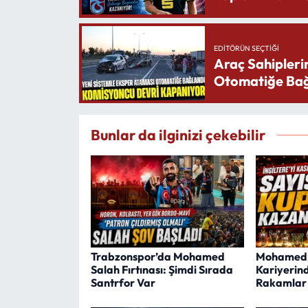
EDITÖRÜN SEÇTIĞI
Araç Sahipleri
Otomatiğe Bağ
Bunlar da ilginizi çekebilir
Trabzonspor’da Mohamed
Mohamed S
Salah Fırtınası: Şimdi Sırada
Kariyerin
Santrfor Var
Rakamlar 