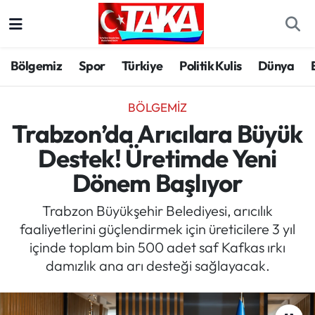
Bölgemiz
Trabzon Nöbetçi Eczaneler
Bölgemiz
Spor
Türkiye
Politik Kulis
Dünya
Spor
Trabzon Hava Durumu
BÖLGEMIZ
Türkiye
Trabzon Trafik Yoğunluk Haritası
Trabzon’da Arıcılara Büyük
Destek! Üretimde Yeni
Kültür/Sanat
Süper Lig Puan Durumu ve Fikstür
Dönem Başlıyor
Politika
Tüm Manşetler
Trabzon Büyükşehir Belediyesi, arıcılık
faaliyetlerini güçlendirmek için üreticilere 3 yıl
Politik Kulis
Son Dakika Haberleri
içinde toplam bin 500 adet saf Kafkas ırkı
damızlık ana arı desteği sağlayacak.
Dünya
Haber Arşivi
Magazin