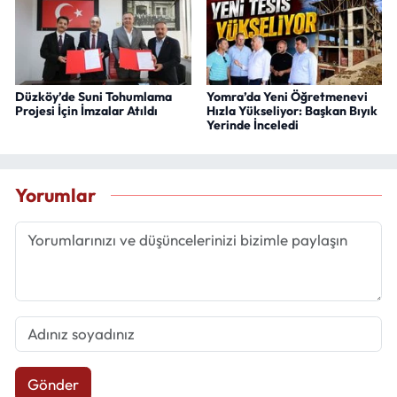
Düzköy’de Suni Tohumlama
Yomra’da Yeni Öğretmenevi
Projesi İçin İmzalar Atıldı
Hızla Yükseliyor: Başkan Bıyık
Yerinde İnceledi
Yorumlar
Gönder