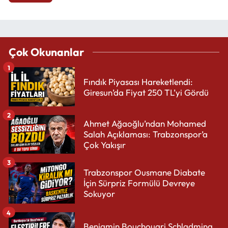
Çok Okunanlar
1
Fındık Piyasası Hareketlendi:
Giresun’da Fiyat 250 TL’yi Gördü
2
Ahmet Ağaoğlu’ndan Mohamed
Salah Açıklaması: Trabzonspor’a
Çok Yakışır
3
Trabzonspor Ousmane Diabate
İçin Sürpriz Formülü Devreye
Sokuyor
4
Benjamin Bouchouari Schladming