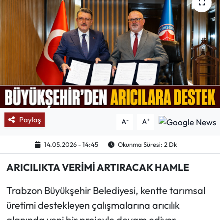
Mektup Galeri
Röportaj
Manşet
Köşe Yazıları
Karikatür Galeri
Paylaş
-
+
A
A
BIK
14.05.2026 - 14:45
Okunma Süresi: 2 Dk
ARICILIKTA VERİMİ ARTIRACAK HAMLE
ASTROLOJİ
Trabzon Büyükşehir Belediyesi, kentte tarımsal
Spor Yazıları
üretimi destekleyen çalışmalarına arıcılık
Mektup Galeri
alanında yeni bir projeyle devam ediyor.