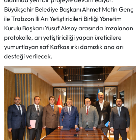
Büyükşehir Belediye Başkanı Ahmet Metin Genç
Ekonomi
ile Trabzon İli Arı Yetiştiricileri Birliği Yönetim
Kurulu Başkanı Yusuf Aksoy arasında imzalanan
Sağlık
protokolle, arı yetiştiriciliği yapan üreticilere
yumurtlayan saf Kafkas ırkı damızlık ana arı
Turizm
desteği verilecek.
Teknoloji