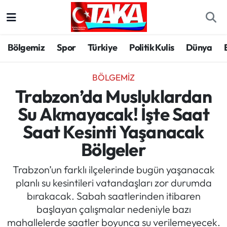
Bölgemiz
Trabzon Nöbetçi Eczaneler
Bölgemiz
Spor
Türkiye
Politik Kulis
Dünya
Spor
Trabzon Hava Durumu
BÖLGEMIZ
Türkiye
Trabzon Trafik Yoğunluk Haritası
Trabzon’da Musluklardan
Su Akmayacak! İşte Saat
Kültür/Sanat
Süper Lig Puan Durumu ve Fikstür
Saat Kesinti Yaşanacak
Politika
Tüm Manşetler
Bölgeler
Politik Kulis
Son Dakika Haberleri
Trabzon’un farklı ilçelerinde bugün yaşanacak
planlı su kesintileri vatandaşları zor durumda
Dünya
Haber Arşivi
bırakacak. Sabah saatlerinden itibaren
başlayan çalışmalar nedeniyle bazı
Magazin
mahallelerde saatler boyunca su verilemeyecek.