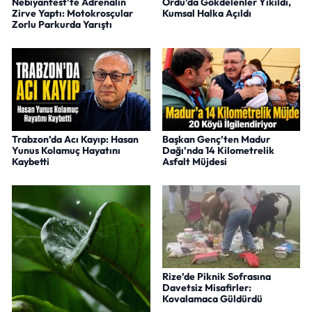
Nebiyanfest’te Adrenalin
Ordu’da Gökdelenler Yıkıldı,
Zirve Yaptı: Motokrosçular
Kumsal Halka Açıldı
Zorlu Parkurda Yarıştı
Trabzon’da Acı Kayıp: Hasan
Başkan Genç’ten Madur
Yunus Kolamuç Hayatını
Dağı’nda 14 Kilometrelik
Kaybetti
Asfalt Müjdesi
Rize’de Piknik Sofrasına
Davetsiz Misafirler:
Kovalamaca Güldürdü