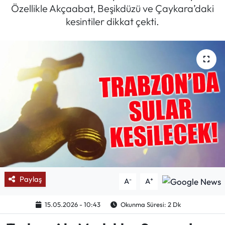
Özellikle Akçaabat, Beşikdüzü ve Çaykara’daki
Mektup Galeri
kesintiler dikkat çekti.
Röportaj
Manşet
Köşe Yazıları
Karikatür Galeri
BIK
ASTROLOJİ
Paylaş
-
+
A
A
Spor Yazıları
15.05.2026 - 10:43
Okunma Süresi: 2 Dk
Mektup Galeri