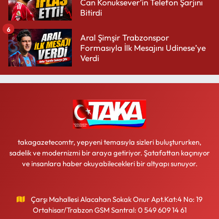
Can Konuksever’in Telefon Şarjını
Bitirdi
6
Aral Şimşir Trabzonspor
Formasıyla İlk Mesajını Udinese’ye
Verdi
takagazetecomtr, yepyeni temasıyla sizleri buluştururken,
sadelik ve modernizmi bir araya getiriyor. Şatafattan kaçınıyor
ve insanlara haber okuyabilecekleri bir altyapı sunuyor.
Çarşı Mahallesi Alacahan Sokak Onur Apt.Kat:4 No: 19
Ortahisar/Trabzon GSM Santral: 0 549 609 14 61