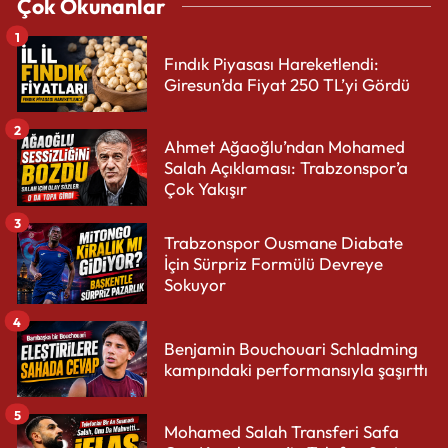
Çok Okunanlar
1
Fındık Piyasası Hareketlendi:
Giresun’da Fiyat 250 TL’yi Gördü
2
Ahmet Ağaoğlu’ndan Mohamed
Salah Açıklaması: Trabzonspor’a
Çok Yakışır
3
Trabzonspor Ousmane Diabate
İçin Sürpriz Formülü Devreye
Sokuyor
4
Benjamin Bouchouari Schladming
kampındaki performansıyla şaşırttı
5
Mohamed Salah Transferi Safa