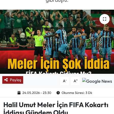
Mektup Galeri
Röportaj
Manşet
Köşe Yazıları
Karikatür Galeri
BIK
Paylaş
-
+
A
A
ASTROLOJİ
24.05.2026 - 23:30
Okunma Süresi: 3 Dk
Spor Yazıları
Halil Umut Meler İçin FIFA Kokartı
İddiası Gündem Oldu
Mektup Galeri