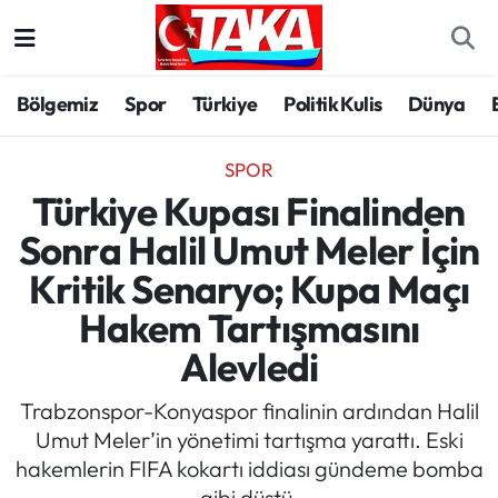
Bölgemiz
Trabzon Nöbetçi Eczaneler
Bölgemiz
Spor
Türkiye
Politik Kulis
Dünya
Spor
Trabzon Hava Durumu
SPOR
Türkiye
Trabzon Trafik Yoğunluk Haritası
Türkiye Kupası Finalinden
Sonra Halil Umut Meler İçin
Kültür/Sanat
Süper Lig Puan Durumu ve Fikstür
Kritik Senaryo; Kupa Maçı
Politika
Tüm Manşetler
Hakem Tartışmasını
Alevledi
Politik Kulis
Son Dakika Haberleri
Trabzonspor-Konyaspor finalinin ardından Halil
Dünya
Haber Arşivi
Umut Meler’in yönetimi tartışma yarattı. Eski
hakemlerin FIFA kokartı iddiası gündeme bomba
Magazin
gibi düştü.