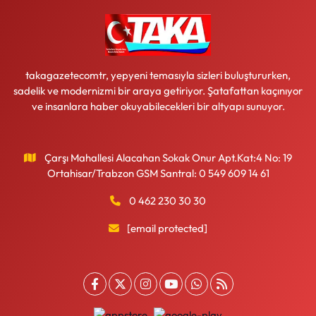
takagazetecomtr, yepyeni temasıyla sizleri buluştururken,
sadelik ve modernizmi bir araya getiriyor. Şatafattan kaçınıyor
ve insanlara haber okuyabilecekleri bir altyapı sunuyor.
Çarşı Mahallesi Alacahan Sokak Onur Apt.Kat:4 No: 19
Ortahisar/Trabzon GSM Santral: 0 549 609 14 61
0 462 230 30 30
[email protected]