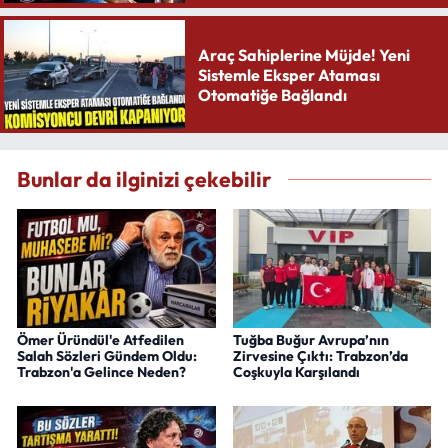
Araç Sahiplerine Müjde! Yeni
Sistemle Eksper Ataması
Otomatiğe Bağlandı
Bunlar da ilginizi çekebilir
Ömer Üründül'e Atfedilen
Tuğba Buğur Avrupa’nın
Salah Sözleri Gündem Oldu:
Zirvesine Çıktı: Trabzon’da
Trabzon'a Gelince Neden?
Coşkuyla Karşılandı