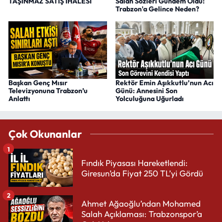
TAŞINMAZ SATIŞ İHALESİ
Salah Sözleri Gündem Oldu:
Trabzon'a Gelince Neden?
Başkan Genç Mısır
Rektör Emin Aşıkkutlu’nun Acı
Televizyonuna Trabzon’u
Günü: Annesini Son
Anlattı
Yolculuğuna Uğurladı
Çok Okunanlar
1
Fındık Piyasası Hareketlendi:
Giresun’da Fiyat 250 TL’yi Gördü
2
Ahmet Ağaoğlu’ndan Mohamed
Salah Açıklaması: Trabzonspor’a