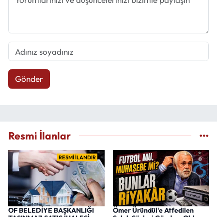
Gönder
Resmi İlanlar
RESMİ İLANDIR
OF BELEDİYE BAŞKANLIĞI
Ömer Üründül'e Atfedilen