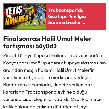
Trabzonspor'da
Göztepe Yenilgisi
Sonrası Gözler
Mohamed Salah'a
Çevrildi
Final sonrası Halil Umut Meler
tartışması büyüdü
Ziraat Türkiye Kupası finalinde Trabzonspor’un
Konyaspor’u mağlup ederek kupaya ulaşmasının
ardından maçın hakemi Halil Umut Meler’in
yönetimi tartışmaların merkezine yerleşti.
Bordo-mavili camiada, finalde verilen bazı
kararların Trabzonspor aleyhine olduğu
yönünde ciddi eleştiriler yapıldı. Özellikle maçın
kritik anlarında çalınan düdükler, ofsayt