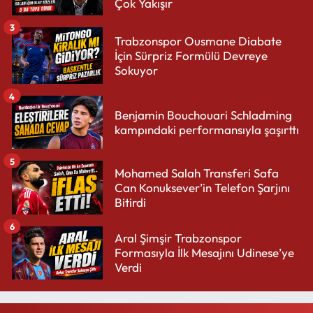
Çok Yakışır
3
Trabzonspor Ousmane Diabate
İçin Sürpriz Formülü Devreye
Sokuyor
4
Benjamin Bouchouari Schladming
kampındaki performansıyla şaşırttı
5
Mohamed Salah Transferi Safa
Can Konuksever’in Telefon Şarjını
Bitirdi
6
Aral Şimşir Trabzonspor
Formasıyla İlk Mesajını Udinese’ye
Verdi