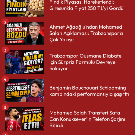
Fındık Piyasası Hareketlendi:
Giresun’da Fiyat 250 TL’yi Gördü
2
Ahmet Ağaoğlu’ndan Mohamed
Salah Açıklaması: Trabzonspor’a
Çok Yakışır
3
Trabzonspor Ousmane Diabate
İçin Sürpriz Formülü Devreye
Sokuyor
4
Benjamin Bouchouari Schladming
kampındaki performansıyla şaşırttı
5
Mohamed Salah Transferi Safa
Can Konuksever’in Telefon Şarjını
Bitirdi