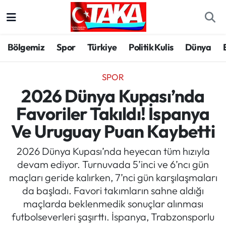
Bölgemiz
Trabzon Nöbetçi Eczaneler
Bölgemiz
Spor
Türkiye
Politik Kulis
Dünya
Spor
Trabzon Hava Durumu
SPOR
Türkiye
Trabzon Trafik Yoğunluk Haritası
2026 Dünya Kupası’nda
Favoriler Takıldı! İspanya
Kültür/Sanat
Süper Lig Puan Durumu ve Fikstür
Ve Uruguay Puan Kaybetti
Politika
Tüm Manşetler
2026 Dünya Kupası’nda heyecan tüm hızıyla
devam ediyor. Turnuvada 5’inci ve 6’ncı gün
Politik Kulis
Son Dakika Haberleri
maçları geride kalırken, 7’nci gün karşılaşmaları
da başladı. Favori takımların sahne aldığı
Dünya
Haber Arşivi
maçlarda beklenmedik sonuçlar alınması
futbolseverleri şaşırttı. İspanya, Trabzonsporlu
Magazin