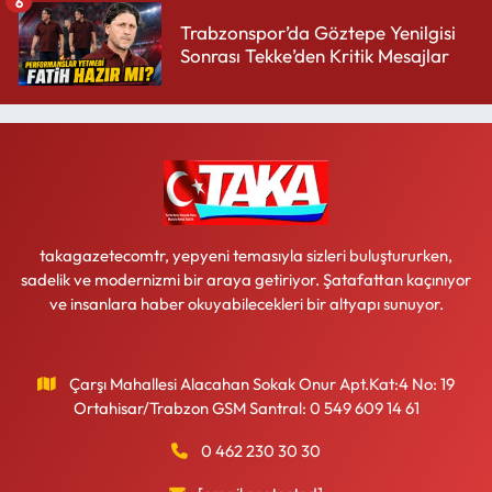
6
Trabzonspor’da Göztepe Yenilgisi
Sonrası Tekke’den Kritik Mesajlar
takagazetecomtr, yepyeni temasıyla sizleri buluştururken,
sadelik ve modernizmi bir araya getiriyor. Şatafattan kaçınıyor
ve insanlara haber okuyabilecekleri bir altyapı sunuyor.
Çarşı Mahallesi Alacahan Sokak Onur Apt.Kat:4 No: 19
Ortahisar/Trabzon GSM Santral: 0 549 609 14 61
0 462 230 30 30