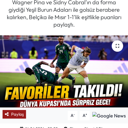
Wagner Pina ve Sidny Cabral’ın da forma
giydiği Yeşil Burun Adaları ile golsüz berabere
Mektup Galeri
kalırken, Belçika ile Mısır 1-1’lik eşitlikle puanları
paylaştı.
Röportaj
Manşet
Köşe Yazıları
Karikatür Galeri
BIK
ASTROLOJİ
Spor Yazıları
Paylaş
-
+
A
A
Mektup Galeri