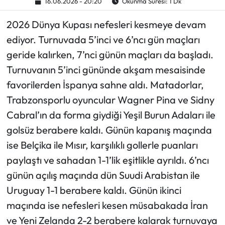
16.06.2026 - 20:20
Okunma Süresi: 1 Dk
Ekonomi
2026 Dünya Kupası nefesleri kesmeye devam
ediyor. Turnuvada 5’inci ve 6’ncı gün maçları
Sağlık
geride kalırken, 7’nci günün maçları da başladı.
Turnuvanın 5’inci gününde akşam mesaisinde
Turizm
favorilerden İspanya sahne aldı. Matadorlar,
Trabzonsporlu oyuncular Wagner Pina ve Sidny
Teknoloji
Cabral’ın da forma giydiği Yeşil Burun Adaları ile
golsüz berabere kaldı. Günün kapanış maçında
ise Belçika ile Mısır, karşılıklı gollerle puanları
paylaştı ve sahadan 1-1’lik eşitlikle ayrıldı. 6’ncı
günün açılış maçında dün Suudi Arabistan ile
Uruguay 1-1 berabere kaldı. Günün ikinci
maçında ise nefesleri kesen müsabakada İran
ve Yeni Zelanda 2-2 berabere kalarak turnuvaya