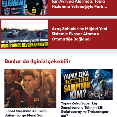
İçin Avrupa Alarmda. Topla
Hızlanma Yeteneğiyle Fark
Yaratıyor
Araç Sahiplerine Müjde! Yeni
Sistemle Eksper Ataması
Otomatiğe Bağlandı
Bunlar da ilginizi çekebilir
Yapay Zeka Süper Lig
Şampiyonunu Tahmin Etti:
Lionel Messi’nin Acı Günü:
Galatasaray mı Trabzonspor
Babası Jorge Messi Son
mu?