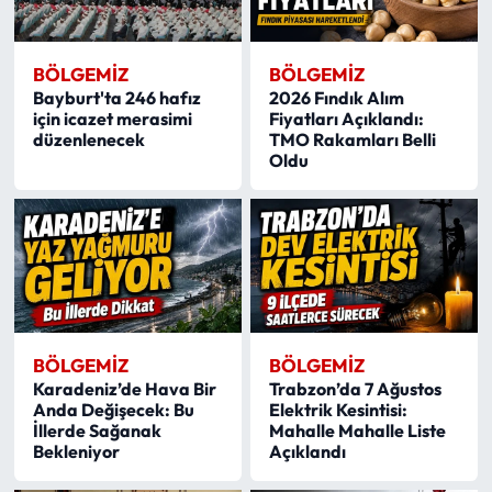
BÖLGEMIZ
BÖLGEMIZ
Bayburt'ta 246 hafız
2026 Fındık Alım
için icazet merasimi
Fiyatları Açıklandı:
düzenlenecek
TMO Rakamları Belli
Oldu
BÖLGEMIZ
BÖLGEMIZ
Karadeniz’de Hava Bir
Trabzon’da 7 Ağustos
Anda Değişecek: Bu
Elektrik Kesintisi:
İllerde Sağanak
Mahalle Mahalle Liste
Bekleniyor
Açıklandı