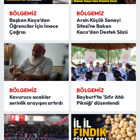
BÖLGEMIZ
BÖLGEMIZ
Başkan Kaya’dan
Arsin Küçük Sanayi
Öğrenciler İçin İmece
Sitesi’ne Bakan
Çağrısı
Kacır’dan Destek Sözü
BÖLGEMIZ
BÖLGEMIZ
Kavurucu sıcaklar
Bayburt'ta 'Sıfır Atık
serinlik arayışını artırdı
Pikniği' düzenlendi