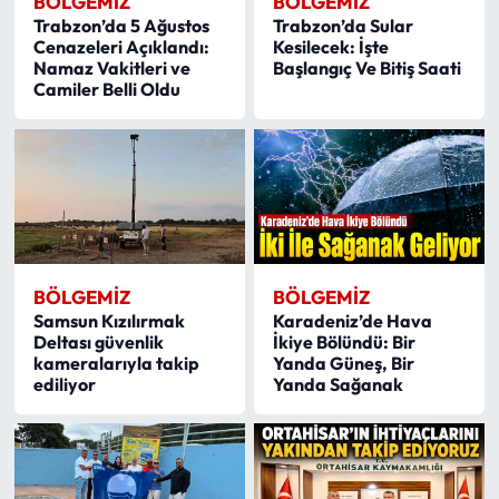
BÖLGEMIZ
BÖLGEMIZ
Trabzon’da 5 Ağustos
Trabzon’da Sular
Cenazeleri Açıklandı:
Kesilecek: İşte
Namaz Vakitleri ve
Başlangıç Ve Bitiş Saati
Camiler Belli Oldu
BÖLGEMIZ
BÖLGEMIZ
Samsun Kızılırmak
Karadeniz’de Hava
Deltası güvenlik
İkiye Bölündü: Bir
kameralarıyla takip
Yanda Güneş, Bir
ediliyor
Yanda Sağanak