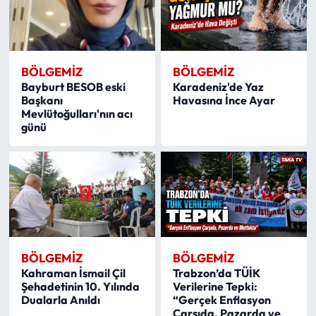
BÖLGEMIZ
BÖLGEMIZ
Bayburt BESOB eski
Karadeniz'de Yaz
Başkanı
Havasına İnce Ayar
Mevlütoğulları'nın acı
günü
BÖLGEMIZ
BÖLGEMIZ
Kahraman İsmail Çil
Trabzon’da TÜİK
Şehadetinin 10. Yılında
Verilerine Tepki:
Dualarla Anıldı
“Gerçek Enflasyon
Çarşıda, Pazarda ve