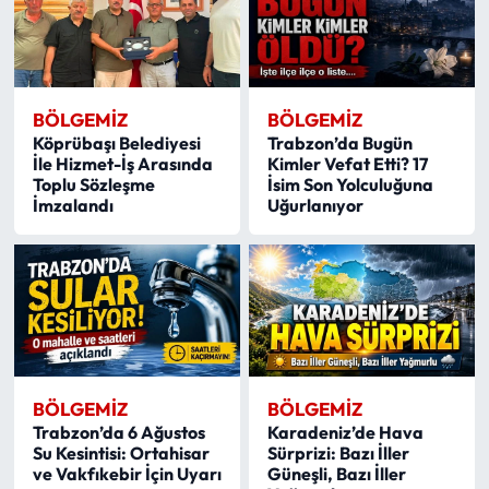
BÖLGEMIZ
BÖLGEMIZ
Köprübaşı Belediyesi
Trabzon’da Bugün
İle Hizmet-İş Arasında
Kimler Vefat Etti? 17
Toplu Sözleşme
İsim Son Yolculuğuna
İmzalandı
Uğurlanıyor
BÖLGEMIZ
BÖLGEMIZ
Trabzon’da 6 Ağustos
Karadeniz’de Hava
Su Kesintisi: Ortahisar
Sürprizi: Bazı İller
ve Vakfıkebir İçin Uyarı
Güneşli, Bazı İller