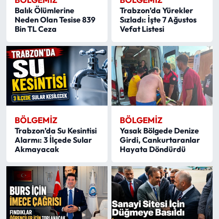
Balık Ölümlerine
Trabzon’da Yürekler
Neden Olan Tesise 839
Sızladı: İşte 7 Ağustos
Ekonomi
Bin TL Ceza
Vefat Listesi
Sağlık
Turizm
Teknoloji
BÖLGEMIZ
BÖLGEMIZ
Trabzon’da Su Kesintisi
Yasak Bölgede Denize
Alarmı: 3 İlçede Sular
Girdi, Cankurtaranlar
Akmayacak
Hayata Döndürdü