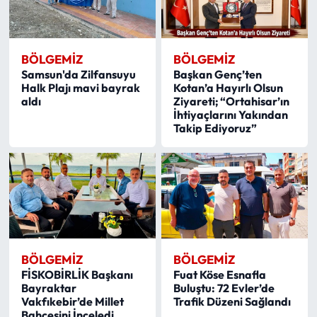
BÖLGEMIZ
BÖLGEMIZ
Samsun'da Zilfansuyu
Başkan Genç’ten
Halk Plajı mavi bayrak
Kotan’a Hayırlı Olsun
aldı
Ziyareti; “Ortahisar’ın
İhtiyaçlarını Yakından
Takip Ediyoruz”
BÖLGEMIZ
BÖLGEMIZ
FİSKOBİRLİK Başkanı
Fuat Köse Esnafla
Bayraktar
Buluştu: 72 Evler’de
Vakfıkebir’de Millet
Trafik Düzeni Sağlandı
Bahçesini İnceledi