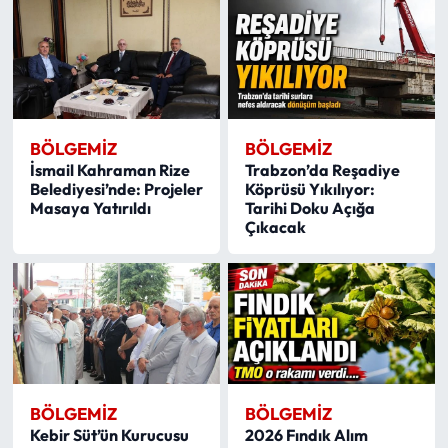
BÖLGEMIZ
BÖLGEMIZ
İsmail Kahraman Rize
Trabzon’da Reşadiye
Belediyesi’nde: Projeler
Köprüsü Yıkılıyor:
Masaya Yatırıldı
Tarihi Doku Açığa
Çıkacak
BÖLGEMIZ
BÖLGEMIZ
Kebir Süt’ün Kurucusu
2026 Fındık Alım