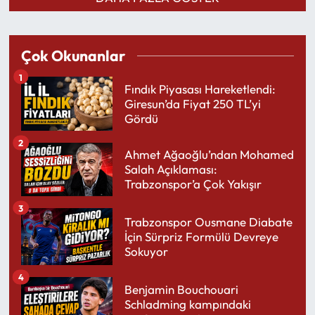
Çok Okunanlar
1
Fındık Piyasası Hareketlendi:
Giresun’da Fiyat 250 TL’yi
Gördü
2
Ahmet Ağaoğlu’ndan Mohamed
Salah Açıklaması:
Trabzonspor’a Çok Yakışır
3
Trabzonspor Ousmane Diabate
İçin Sürpriz Formülü Devreye
Sokuyor
4
Benjamin Bouchouari
Schladming kampındaki