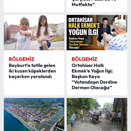
Mutfakta”
BÖLGEMIZ
BÖLGEMIZ
Bayburt'a tatile gelen
Ortahisar Halk
iki kuzen köpeklerden
Ekmek’e Yoğun İlgi;
kaçarken yaralandı
Başkan Kaya
“Vatandaşın Derdine
Derman Olacağız”