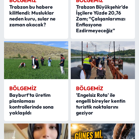
BÖLGEMIZ
BÖLGEMIZ
Trabzon bu habere
Trabzon Büyükşehir’de
kilitlendi: Musluklar
İşçilere Yüzde 20,76
neden kuru, sular ne
Zam; “Çalışanlarımızı
zaman akacak?
Enflasyona
Ezdirmeyeceğiz”
BÖLGEMIZ
BÖLGEMIZ
Bayburt'ta üretim
'Engelsiz Rota' ile
planlaması
engelli bireyler kentin
kontrollerinde sona
turistik noktalarını
yaklaşıldı
geziyor