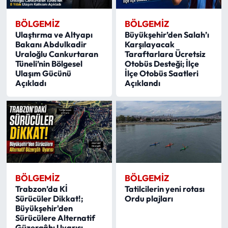
BÖLGEMIZ
BÖLGEMIZ
Ulaştırma ve Altyapı
Büyükşehir’den Salah’ı
Bakanı Abdulkadir
Karşılayacak
Uraloğlu Cankurtaran
Taraftarlara Ücretsiz
Tüneli’nin Bölgesel
Otobüs Desteği; İlçe
Ulaşım Gücünü
İlçe Otobüs Saatleri
Açıkladı
Açıklandı
BÖLGEMIZ
BÖLGEMIZ
Trabzon’da Kİ
Tatilcilerin yeni rotası
Sürücüler Dikkat!;
Ordu plajları
Büyükşehir'den
Sürücülere Alternatif
Güzergâhı Uyarısı