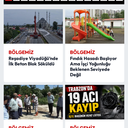
1
2
3
4
5
6
7
8
9
10
11
12
13
14
15
Mektup Galeri
Röportaj
Manşet
BÖLGEMIZ
BÖLGEMIZ
Köşe Yazıları
Reşadiye Viyadüğü’nde
Fındık Hasadı Başlıyor
İlk Beton Blok Söküldü
Ama İşçi Yoğunluğu
Karikatür Galeri
Beklenen Seviyede
Değil
BIK
ASTROLOJİ
Spor Yazıları
Mektup Galeri
BÖLGEMIZ
BÖLGEMIZ