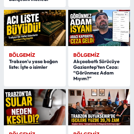
BÖLGEMIZ
BÖLGEMIZ
Trabzon'u yasa boğan
Akçaabatlı Sürücüye
liste: İşte o isimler
Gaziantep’ten Ceza:
“Görünmez Adam
Mıyım?”