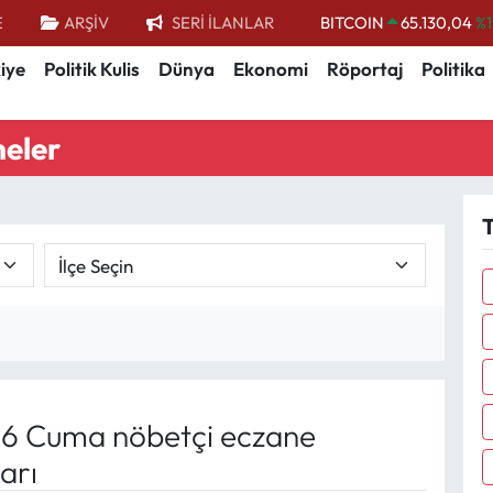
E
ARŞİV
SERİ İLANLAR
DOLAR
47,7106
%0.
iye
Politik Kulis
Dünya
Ekonomi
Röportaj
Politika
EURO
55,1652
%0.
STERLİN
64,4046
%0.
neler
GRAM ALTIN
6618.49
%2.
BİST100
13.773
%-
T
6 Cuma nöbetçi eczane
arı