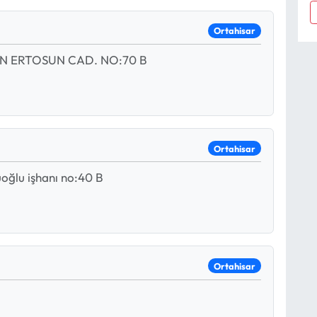
Ortahisar
N ERTOSUN CAD. NO:70 B
Ortahisar
oğlu işhanı no:40 B
Ortahisar