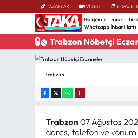
YAZARLAR
VİDEO
E-GAZET
Bölgemiz
Spor
Türk
Bölgemiz
Trabzon Nöbetçi Eczaneler
Whatsapp İhbar Hattı
Spor
Trabzon Hava Durumu
Trabzon Nöbetçi Ecza
Türkiye
Trabzon Trafik Yoğunluk Haritası
Kültür/Sanat
Süper Lig Puan Durumu ve Fikstür
Politika
Tüm Manşetler
Politik Kulis
Son Dakika Haberleri
Dünya
Haber Arşivi
Trabzon
07 Ağustos 202
adres, telefon ve konuml
Magazin