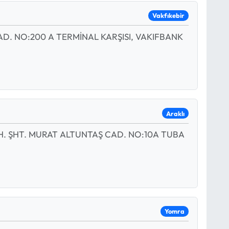
Vakfıkebir
. NO:200 A TERMİNAL KARŞISI, VAKIFBANK
Araklı
H. ŞHT. MURAT ALTUNTAŞ CAD. NO:10A TUBA
Yomra