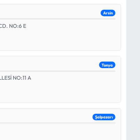
Arsin
CD. NO:6 E
Tonya
ESİ NO:11 A
Şalpazarı