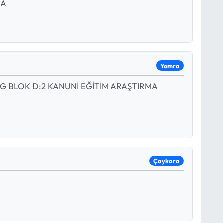
 A
Yomra
 BLOK D:2 KANUNİ EĞİTİM ARAŞTIRMA
Çaykara