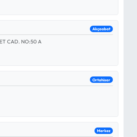
Akçaabat
ET CAD. NO:50 A
Ortahisar
Merkez