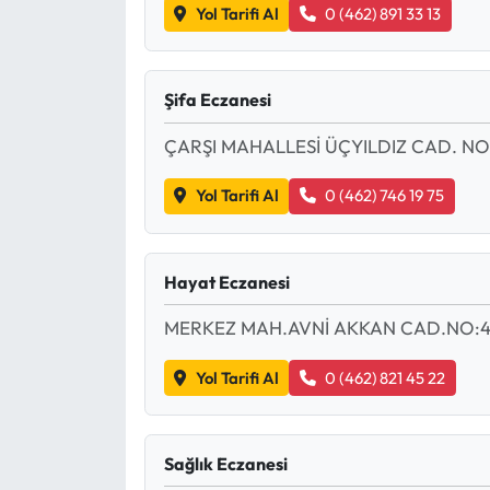
Yol Tarifi Al
0 (462) 891 33 13
Şifa Eczanesi
ÇARŞI MAHALLESİ ÜÇYILDIZ CAD. NO
Yol Tarifi Al
0 (462) 746 19 75
Hayat Eczanesi
MERKEZ MAH.AVNİ AKKAN CAD.NO:
Yol Tarifi Al
0 (462) 821 45 22
Sağlık Eczanesi