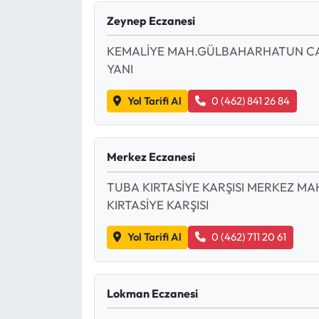
Zeynep Eczanesi
KEMALİYE MAH.GÜLBAHARHATUN CAD
YANI
Yol Tarifi Al
0 (462) 841 26 84
Merkez Eczanesi
TUBA KIRTASİYE KARŞISI MERKEZ MA
KIRTASİYE KARŞISI
Yol Tarifi Al
0 (462) 711 20 61
Lokman Eczanesi