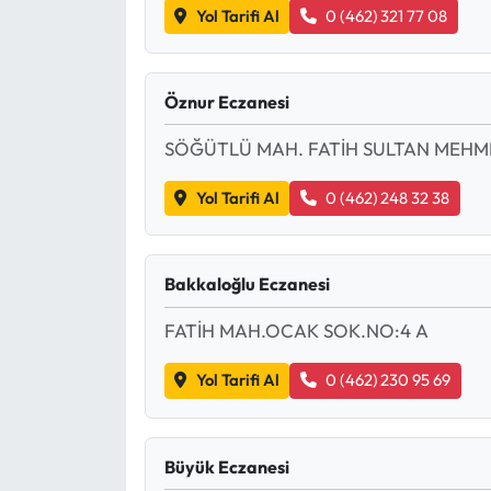
Yol Tarifi Al
0 (462) 321 77 08
Ekonomi
Öznur Eczanesi
Sağlık
SÖĞÜTLÜ MAH. FATİH SULTAN MEHM
Turizm
Yol Tarifi Al
0 (462) 248 32 38
Teknoloji
Bakkaloğlu Eczanesi
FATİH MAH.OCAK SOK.NO:4 A
Yol Tarifi Al
0 (462) 230 95 69
Büyük Eczanesi