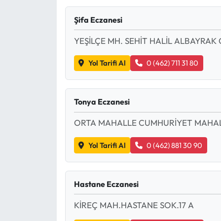
Şifa Eczanesi
YEŞİLÇE MH. SEHİT HALİL ALBAYRAK 
Yol Tarifi Al
0 (462) 711 31 80
Tonya Eczanesi
ORTA MAHALLE CUMHURİYET MAHALL
Yol Tarifi Al
0 (462) 881 30 90
Hastane Eczanesi
KİREÇ MAH.HASTANE SOK.17 A