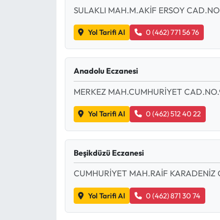
SULAKLI MAH.M.AKİF ERSOY CAD.NO
Yol Tarifi Al
0 (462) 771 56 76
Anadolu Eczanesi
MERKEZ MAH.CUMHURİYET CAD.NO.
Yol Tarifi Al
0 (462) 512 40 22
Beşikdüzü Eczanesi
CUMHURİYET MAH.RAİF KARADENİZ 
Yol Tarifi Al
0 (462) 871 30 74