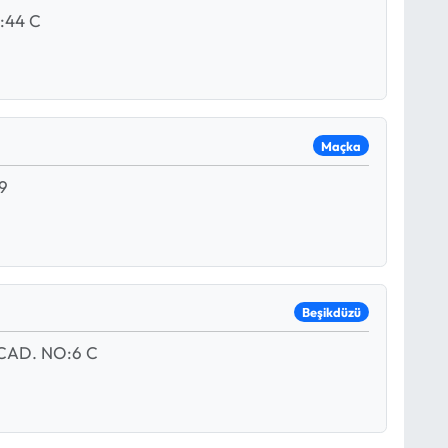
:44 C
Maçka
9
Beşikdüzü
CAD. NO:6 C