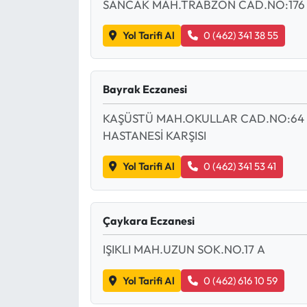
SANCAK MAH.TRABZON CAD.NO:176
Yol Tarifi Al
0 (462) 341 38 55
Bayrak Eczanesi
KAŞÜSTÜ MAH.OKULLAR CAD.NO:64 G
HASTANESİ KARŞISI
Yol Tarifi Al
0 (462) 341 53 41
Çaykara Eczanesi
IŞIKLI MAH.UZUN SOK.NO.17 A
Yol Tarifi Al
0 (462) 616 10 59