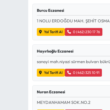
Mektup Galeri
Burcu Eczanesi
1 NOLU ERDOĞDU MAH. ŞEHİT OSMA
Röportaj
Yol Tarifi Al
0 (462) 230 17 76
Manşet
Köşe Yazıları
Hayırlıoğlu Eczanesi
Karikatür Galeri
sanayi mah.niyazi sürmen bulvarı bükrü
BIK
Yol Tarifi Al
0 (462) 325 10 91
ASTROLOJİ
Nuran Eczanesi
Spor Yazıları
MEYDANHAMAM SOK.NO.2
Mektup Galeri