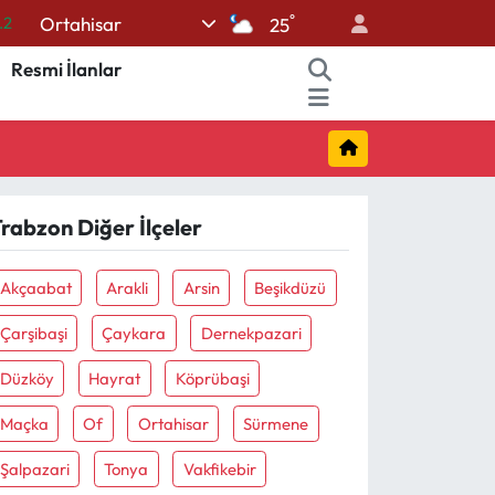
°
Ortahisar
25
17
Resmi İlanlar
27
35
12
19
rabzon Diğer İlçeler
Akçaabat
Arakli
Arsin
Beşikdüzü
Çarşibaşi
Çaykara
Dernekpazari
Düzköy
Hayrat
Köprübaşi
Maçka
Of
Ortahisar
Sürmene
Şalpazari
Tonya
Vakfikebir