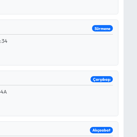
Sürmene
:34
Çarşıbaşı
44A
Akçaabat