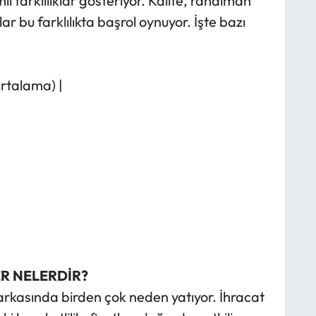
li farklılıklar gösteriyor. Kalite, randıman
ar bu farklılıkta başrol oynuyor. İşte bazı
Ortalama) |
R NELERDİR?
arkasında birden çok neden yatıyor. İhracat