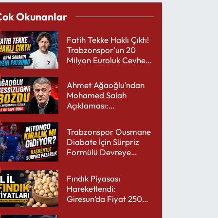
Çok Okunanlar
Fatih Tekke Haklı Çıktı!
Trabzonspor'un 20
Milyon Euroluk Cevheri
Parlıyor
Ahmet Ağaoğlu’ndan
Mohamed Salah
Açıklaması:
Trabzonspor’a Çok
Yakışır
Trabzonspor Ousmane
Diabate İçin Sürpriz
Formülü Devreye
Sokuyor
Fındık Piyasası
Hareketlendi:
Giresun’da Fiyat 250
TL’yi Gördü