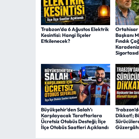
Trabzon’da 6 Ağustos Elektrik
Ortahisar
Kesintisi: Hangi İlçeler
Başkanı M
Etkilenecek?
Fındık Çağr
Karadeniz
Sigortasıd
Büyükşehir’den Salah’ı
Trabzon’d
Karşılayacak Taraftarlara
Dikkat!; B
Ücretsiz Otobüs Desteği; İlçe
Sürücülere
İlçe Otobüs Saatleri Açıklandı
Güzergâhı