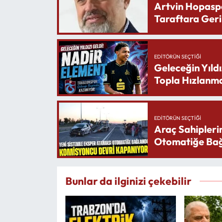
Artvin Hopasp
Taraftara Geri
EDITÖRÜN SEÇTIĞI
Geleceğin Yıldı
Topla Hızlanma
EDITÖRÜN SEÇTIĞI
Araç Sahipleri
Otomatiğe Bağ
Bunlar da ilginizi çekebilir