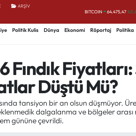
BITCOIN
64.475,47
%0.
E
ARŞİV
DOLAR
47,5971
%0.
EURO
55,1336
%0.
iye
Politik Kulis
Dünya
Ekonomi
Röportaj
Politika
STERLİN
64,2534
%0.
GRAM ALTIN
6527.85
%0.
BİST100
13.703
 Fındık Fiyatları:
atlar Düştü Mü?
sında tansiyon bir an olsun düşmüyor. Üret
eklenmedik dalgalanma ve bölgeler arası 
şlem gününe çevrildi.