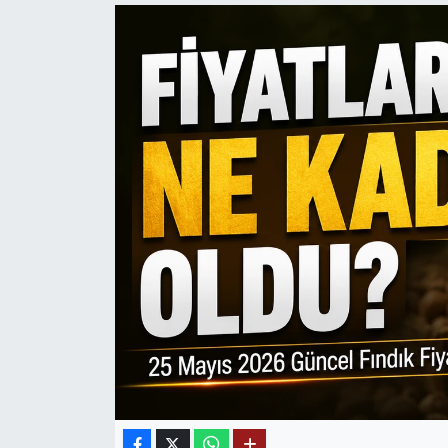
Mektup Galeri
Röportaj
Manşet
Köşe Yazıları
Karikatür Galeri
BIK
ASTROLOJİ
Spor Yazıları
Mektup Galeri