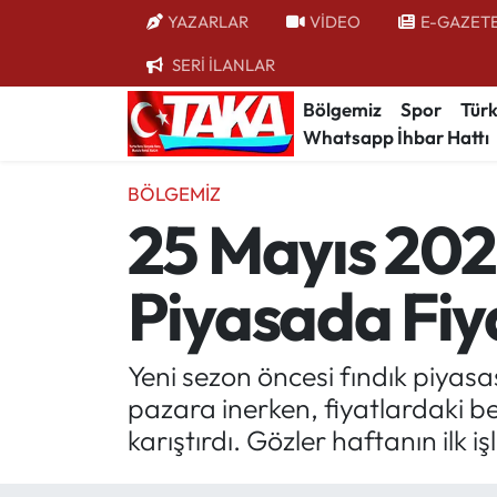
YAZARLAR
VİDEO
E-GAZET
SERİ İLANLAR
Bölgemiz
Trabzon Nöbetçi Eczaneler
Bölgemiz
Spor
Türk
Whatsapp İhbar Hattı
Spor
Trabzon Hava Durumu
BÖLGEMIZ
Türkiye
Trabzon Trafik Yoğunluk Haritası
25 Mayıs 2026
Kültür/Sanat
Süper Lig Puan Durumu ve Fikstür
Piyasada Fiy
Politika
Tüm Manşetler
Politik Kulis
Son Dakika Haberleri
Yeni sezon öncesi fındık piyasa
pazara inerken, fiyatlardaki b
Dünya
Haber Arşivi
karıştırdı. Gözler haftanın ilk i
Magazin