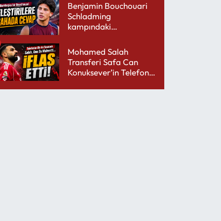
Benjamin Bouchouari
Schladming
kampındaki
performansıyla şaşırttı
Mohamed Salah
Transferi Safa Can
Konuksever’in Telefon
Şarjını Bitirdi