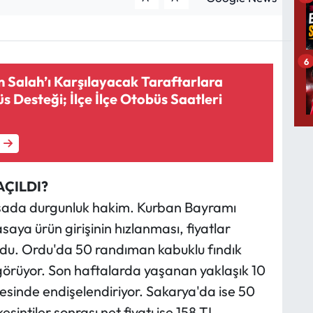
6
 Salah’ı Karşılayacak Taraftarlara
s Desteği; İlçe İlçe Otobüs Saatleri
AÇILDI?
asada durgunluk hakim. Kurban Bayramı
saya ürün girişinin hızlanması, fiyatlar
urdu. Ordu'da 50 randıman kabuklu fındık
görüyor. Son haftalarda yaşanan yaklaşık 10
ncesinde endişelendiriyor. Sakarya'da ise 50
esintiler sonrası net fiyatı ise 158 TL