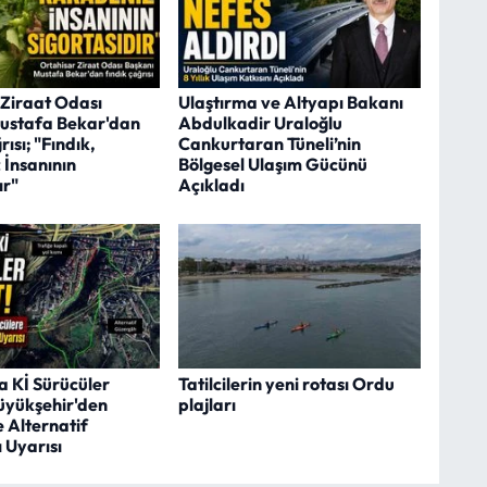
 Ziraat Odası
Ulaştırma ve Altyapı Bakanı
ustafa Bekar'dan
Abdulkadir Uraloğlu
ısı; "Fındık,
Cankurtaran Tüneli’nin
 İnsanının
Bölgesel Ulaşım Gücünü
ır"
Açıkladı
a Kİ Sürücüler
Tatilcilerin yeni rotası Ordu
üyükşehir'den
plajları
 Alternatif
 Uyarısı