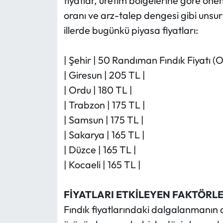
fiyatlar, üretim bölgelerine göre önem
oranı ve arz-talep dengesi gibi unsurl
illerde bugünkü piyasa fiyatları:
| Şehir | 50 Randıman Fındık Fiyatı (
| Giresun | 205 TL |
| Ordu | 180 TL |
| Trabzon | 175 TL |
| Samsun | 175 TL |
| Sakarya | 165 TL |
| Düzce | 165 TL |
| Kocaeli | 165 TL |
FİYATLARI ETKİLEYEN FAKTÖRLE
Fındık fiyatlarındaki dalgalanmanın 