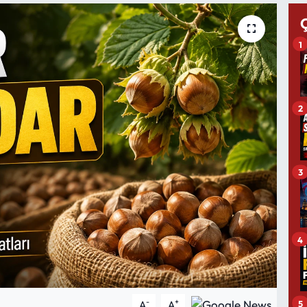
1
2
3
4
-
+
5
A
A