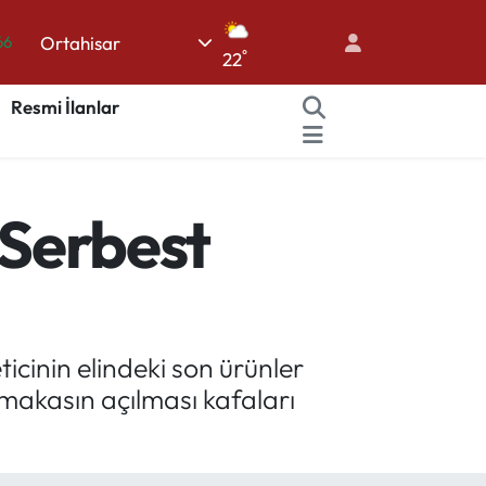
66
Ortahisar
05
°
22
18
Resmi İlanlar
22
54
%0
 Serbest
icinin elindeki son ürünler
makasın açılması kafaları