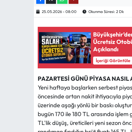
25.05.2026 - 08:00
Okunma Süresi: 2 Dk
Ekonomi
Sağlık
Büyükşehir’den
Ücretsiz Otobü
Turizm
Açıklandı
Teknoloji
İçeriği Görüntüle
PAZARTESİ GÜNÜ PİYASA NASIL 
Yeni haftaya başlarken serbest piy
öncesinde artan nakit ihtiyacıyla piya
üzerinde aşağı yönlü bir baskı oluşt
bugün 170 ile 180 TL arasında işlem 
TL'lik düşüş, üreticileri yeni sezon ö
randıman fındığın brüt fiyatı 165 TL, k