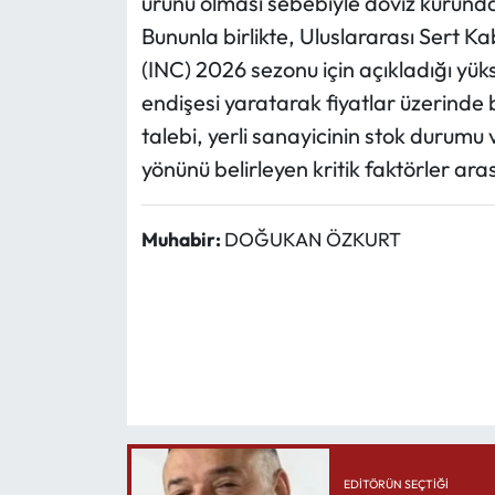
ürünü olması sebebiyle döviz kurundaki
Bununla birlikte, Uluslararası Sert 
(INC) 2026 sezonu için açıkladığı yüks
endişesi yaratarak fiyatlar üzerinde b
talebi, yerli sanayicinin stok durumu
yönünü belirleyen kritik faktörler aras
Muhabir:
DOĞUKAN ÖZKURT
EDITÖRÜN SEÇTIĞI