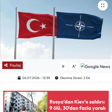
Mektup Galeri
Röportaj
Manşet
Köşe Yazıları
Karikatür Galeri
Paylaş
-
+
A
A
BIK
06.07.2026 - 12:59
Okunma Süresi: 2 Dk
ASTROLOJİ
Spor Yazıları
Rusya'dan Kiev'e saldırı:
9 ölü, 30'dan fazla yaralı
Mektup Galeri