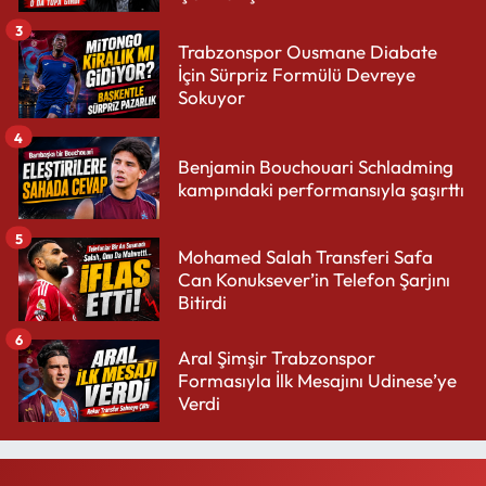
3
Trabzonspor Ousmane Diabate
İçin Sürpriz Formülü Devreye
Sokuyor
4
Benjamin Bouchouari Schladming
kampındaki performansıyla şaşırttı
5
Mohamed Salah Transferi Safa
Can Konuksever’in Telefon Şarjını
Bitirdi
6
Aral Şimşir Trabzonspor
Formasıyla İlk Mesajını Udinese’ye
Verdi