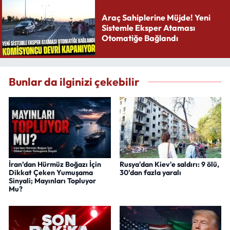
Araç Sahiplerine Müjde! Yeni
Sistemle Eksper Ataması
Otomatiğe Bağlandı
Bunlar da ilginizi çekebilir
İran’dan Hürmüz Boğazı İçin
Rusya'dan Kiev'e saldırı: 9 ölü,
Dikkat Çeken Yumuşama
30'dan fazla yaralı
Sinyali; Mayınları Topluyor
Mu?