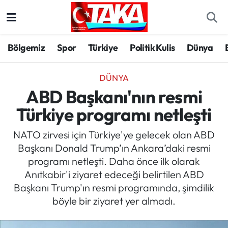
Bölgemiz
Trabzon Nöbetçi Eczaneler
Bölgemiz
Spor
Türkiye
Politik Kulis
Dünya
Spor
Trabzon Hava Durumu
DÜNYA
Türkiye
Trabzon Trafik Yoğunluk Haritası
ABD Başkanı'nın resmi
Türkiye programı netleşti
Kültür/Sanat
Süper Lig Puan Durumu ve Fikstür
NATO zirvesi için Türkiye'ye gelecek olan ABD
Politika
Tüm Manşetler
Başkanı Donald Trump’ın Ankara’daki resmi
programı netleşti. Daha önce ilk olarak
Politik Kulis
Son Dakika Haberleri
Anıtkabir'i ziyaret edeceği belirtilen ABD
Başkanı Trump'ın resmi programında, şimdilik
Dünya
Haber Arşivi
böyle bir ziyaret yer almadı.
Magazin