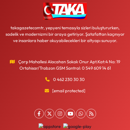
takagazetecomtr, yepyeni temasıyla sizleri buluştururken,
sadelik ve modernizmi bir araya getiriyor. Şatafattan kaçınıyor
ve insanlara haber okuyabilecekleri bir altyapı sunuyor.
Çarşı Mahallesi Alacahan Sokak Onur Apt.Kat:4 No: 19
Ortahisar/Trabzon GSM Santral: 0 549 609 14 61
0 462 230 30 30
[email protected]