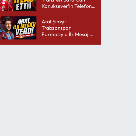
Konuksever’in Telefon
Şarjını Bitirdi
Aral Şimşir
Trabzonspor
Formasıyla İlk Mesajını
Udinese’ye Verdi