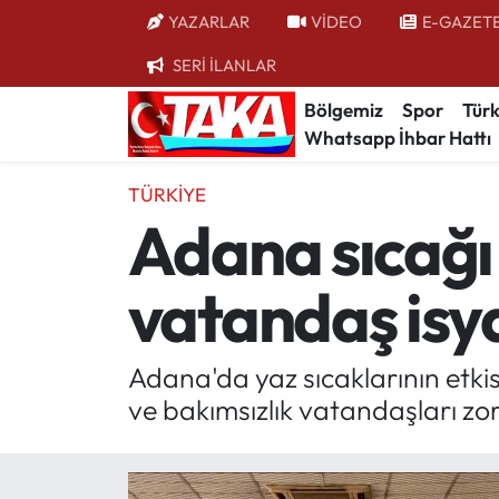
YAZARLAR
VİDEO
E-GAZET
SERİ İLANLAR
Bölgemiz
Trabzon Nöbetçi Eczaneler
Bölgemiz
Spor
Türk
Whatsapp İhbar Hattı
Spor
Trabzon Hava Durumu
TÜRKIYE
Türkiye
Trabzon Trafik Yoğunluk Haritası
Adana sıcağı
Kültür/Sanat
Süper Lig Puan Durumu ve Fikstür
vatandaş isya
Politika
Tüm Manşetler
Politik Kulis
Son Dakika Haberleri
Adana'da yaz sıcaklarının etkisi
ve bakımsızlık vatandaşları zo
Dünya
Haber Arşivi
Magazin