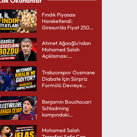
Çok Okunanlar
Fındık Piyasası
Hareketlendi:
Giresun’da Fiyat 250
TL’yi Gördü
Ahmet Ağaoğlu’ndan
Mohamed Salah
Açıklaması:
Trabzonspor’a Çok
Yakışır
Trabzonspor Ousmane
Diabate İçin Sürpriz
Formülü Devreye
Sokuyor
Benjamin Bouchouari
Schladming
kampındaki
performansıyla şaşırttı
Mohamed Salah
Transferi Safa Can