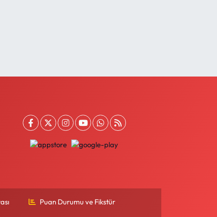
ası
Puan Durumu ve Fikstür