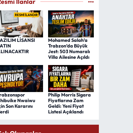
Resmi İlanlar
RESMİ İLANDIR
AZILIM LİSANSI
Mohamed Salah’a
ATIN
Trabzon’da Büyük
LINACAKTIR
Jest: 503 Numaralı
Villa Ailesine Açıldı
rabzonspor
Philip Morris Sigara
hibuike Nwaiwu
Fiyatlarına Zam
çin Son Kararını
Geldi: Yeni Fiyat
erdi
Listesi Açıklandı