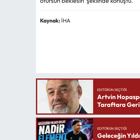
otursun beklesin' şeklinde konuştu.
Kaynak:
İHA
EDITÖRÜN SEÇTIĞI
Artvin Hopasp
Taraftara Geri
EDITÖRÜN SEÇTIĞI
Geleceğin Yıldı