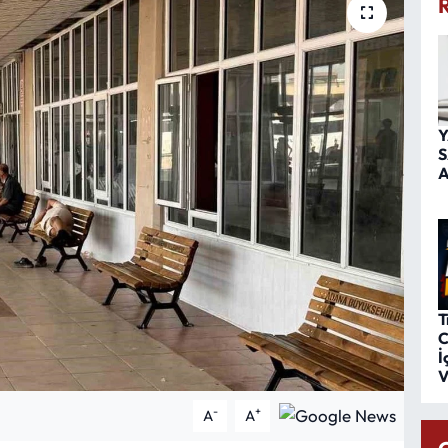
Y
S
A
T
C
İ
V
-
+
A
A