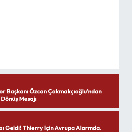
or Başkanı Özcan Çakmakçıoğlu’ndan
 Dönüş Mesajı
zı Geldi! Thierry İçin Avrupa Alarmda.