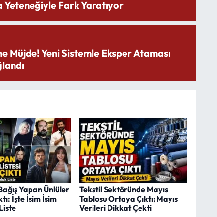
 Yeteneğiyle Fark Yaratıyor
ne Müjde! Yeni Sistemle Eksper Ataması
landı
ağış Yapan Ünlüler
Tekstil Sektöründe Mayıs
ı: İşte İsim İsim
Tablosu Ortaya Çıktı; Mayıs
Liste
Verileri Dikkat Çekti