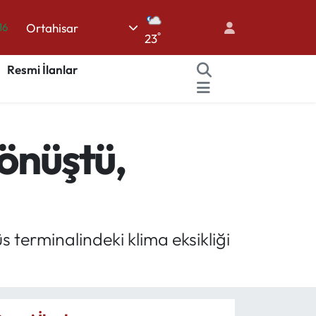
16
Ortahisar
°
23
06
Resmi İlanlar
02
.2
12
önüştü,
70
s terminalindeki klima eksikliği