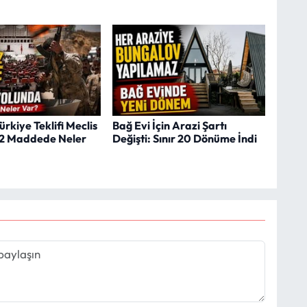
ürkiye Teklifi Meclis
Bağ Evi İçin Arazi Şartı
12 Maddede Neler
Değişti: Sınır 20 Dönüme İndi