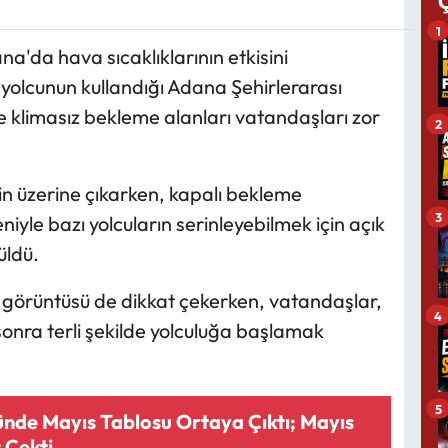
1
na'da hava sıcaklıklarının etkisini
e yolcunun kullandığı Adana Şehirlerarası
e klimasız bekleme alanları vatandaşları zor
2
in üzerine çıkarken, kapalı bekleme
3
yle bazı yolcuların serinleyebilmek için açık
üldü.
 görüntüsü de dikkat çekerken, vatandaşlar,
4
onra terli şekilde yolculuğa başlamak
5
ünde Mayıs Tablosu Ortaya Çıktı; Mayıs
t Çekti