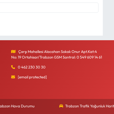
Çarşı Mahallesi Alacahan Sokak Onur Apt.Kat:4
No: 19 Ortahisar/Trabzon GSM Santral: 0 549 609 14 61
0 462 230 30 30
[email protected]
rabzon Hava Durumu
Trabzon Trafik Yoğunluk Harit