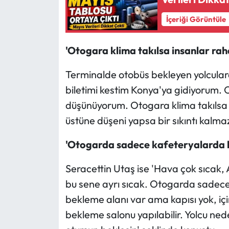
İçeriği Görüntüle
'Otogara klima takılsa insanlar rah
Terminalde otobüs bekleyen yolcular
biletimi kestim Konya'ya gidiyorum. 
düşünüyorum. Otogara klima takılsa i
üstüne düşeni yapsa bir sıkıntı kalmaz
'Otogarda sadece kafeteryalarda k
Seracettin Utaş ise 'Hava çok sıcak,
bu sene ayrı sıcak. Otogarda sadece
bekleme alanı var ama kapısı yok, için
bekleme salonu yapılabilir. Yolcu ned