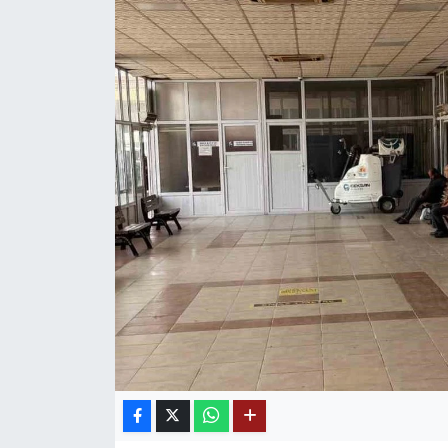
Mektup Galeri
Röportaj
Manşet
Köşe Yazıları
Karikatür Galeri
BIK
ASTROLOJİ
Spor Yazıları
Mektup Galeri