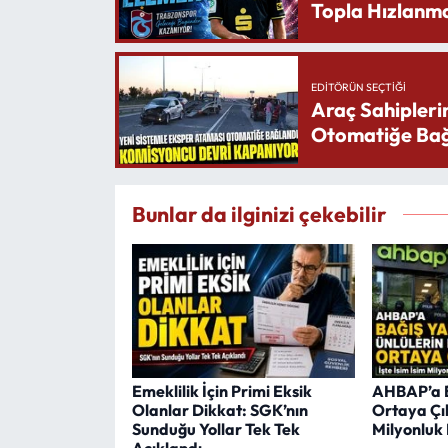
Topla Hızlanma
EDITÖRÜN SEÇTIĞI
Araç Sahipleri
Otomatiğe Bağ
Bunlar da ilginizi çekebilir
Emeklilik İçin Primi Eksik
AHBAP’a B
Olanlar Dikkat: SGK’nın
Ortaya Çıkt
Sunduğu Yollar Tek Tek
Milyonluk 