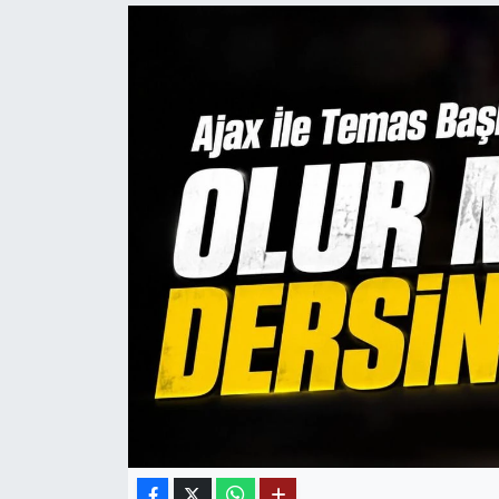
Mektup Galeri
Röportaj
Manşet
Köşe Yazıları
Karikatür Galeri
BIK
ASTROLOJİ
Spor Yazıları
Mektup Galeri