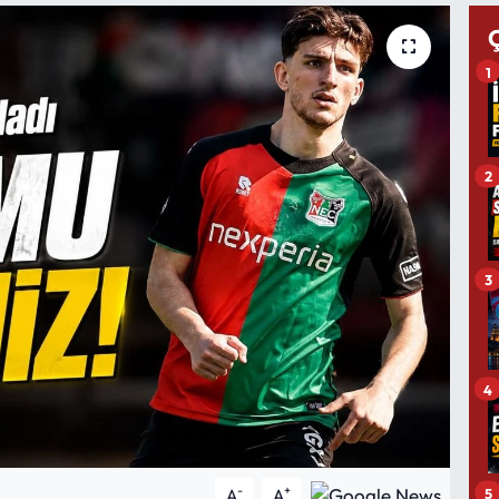
1
2
3
4
-
+
5
A
A