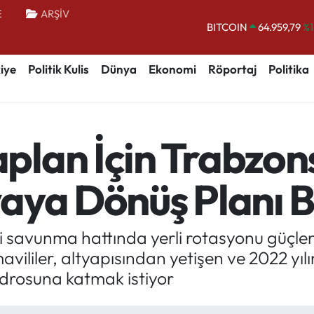
E
ARŞİV
BITCOIN
64.959,79
%1
DOLAR
47,7436
%0.
iye
Politik Kulis
Dünya
Ekonomi
Röportaj
Politika
EURO
55,2510
%0.
STERLİN
64,4811
%0.
GRAM ALTIN
6660.55
%0.
lan İçin Trabzon
BİST100
13.779
%-
aya Dönüş Planı B
 savunma hattında yerli rotasyonu güçlend
ililer, altyapısından yetişen ve 2022 yıl
drosuna katmak istiyor