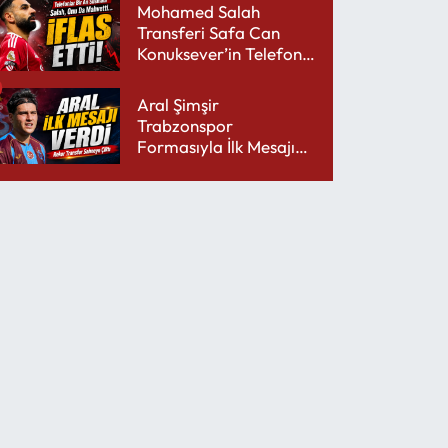
Mohamed Salah
Transferi Safa Can
Konuksever’in Telefon
Şarjını Bitirdi
Aral Şimşir
Trabzonspor
Formasıyla İlk Mesajını
Udinese’ye Verdi