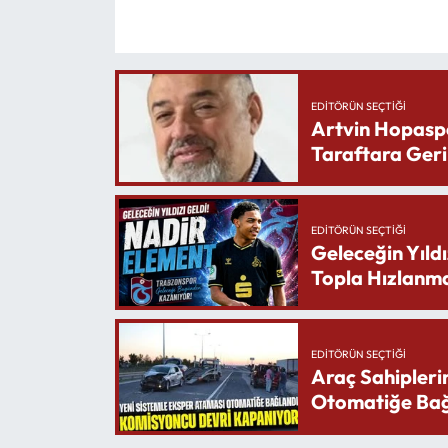
EDITÖRÜN SEÇTIĞI
Artvin Hopasp
Taraftara Geri
EDITÖRÜN SEÇTIĞI
Geleceğin Yıldı
Topla Hızlanma
EDITÖRÜN SEÇTIĞI
Araç Sahipleri
Otomatiğe Bağ