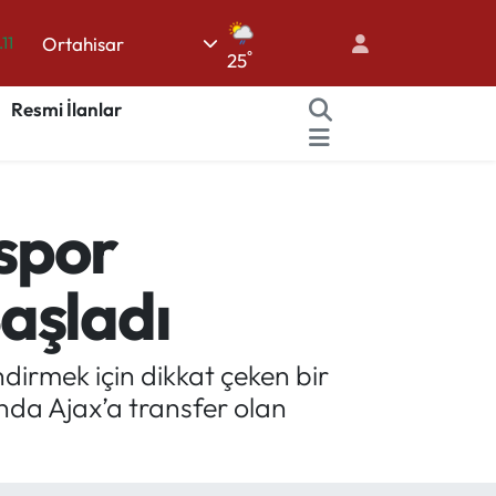
Ortahisar
.11
°
25
18
Resmi İlanlar
32
38
03
spor
14
aşladı
irmek için dikkat çeken bir
ında Ajax’a transfer olan