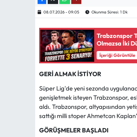
08.07.2026 - 09:05
Okunma Süresi: 1 Dk
Ekonomi
Sağlık
Trabzonspor Tr
Olmazsa İki D
Turizm
İçeriği Görüntüle
Teknoloji
GERİ ALMAK İSTİYOR
Süper Lig'de yeni sezonda uygulanaca
genişletmek isteyen Trabzonspor, e
aldı. Trabzonspor, altyapısından yeti
sattığı milli stoper Ahmetcan Kaplan’ı
GÖRÜŞMELER BAŞLADI