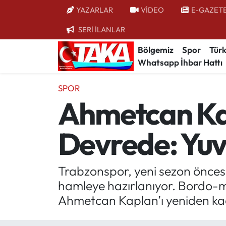
YAZARLAR
VİDEO
E-GAZET
SERİ İLANLAR
Bölgemiz
Trabzon Nöbetçi Eczaneler
Bölgemiz
Spor
Türk
Whatsapp İhbar Hattı
Spor
Trabzon Hava Durumu
SPOR
Türkiye
Trabzon Trafik Yoğunluk Haritası
Ahmetcan Kap
Kültür/Sanat
Süper Lig Puan Durumu ve Fikstür
Devrede: Yuv
Politika
Tüm Manşetler
Politik Kulis
Son Dakika Haberleri
Trabzonspor, yeni sezon öncesi
hamleye hazırlanıyor. Bordo-mav
Dünya
Haber Arşivi
Ahmetcan Kaplan’ı yeniden ka
Magazin