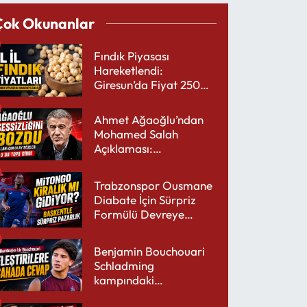
Çok Okunanlar
Fındık Piyasası
Hareketlendi:
Giresun’da Fiyat 250
TL’yi Gördü
Ahmet Ağaoğlu’ndan
Mohamed Salah
Açıklaması:
Trabzonspor’a Çok
Yakışır
Trabzonspor Ousmane
Diabate İçin Sürpriz
Formülü Devreye
Sokuyor
Benjamin Bouchouari
Schladming
kampındaki
performansıyla şaşırttı