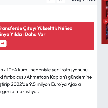
6
ansferde Çıtayı Yükseltti: Núñez
ünya Yıldızı Daha Var
k 10+4 kuralı nedeniyle yerli rotasyonunu
ski futbolcusu Ahmetcan Kaplan'ı gündemine
ştirip 2022’de 9.5 milyon Euro’ya Ajax’a
 geri almak istiyor.