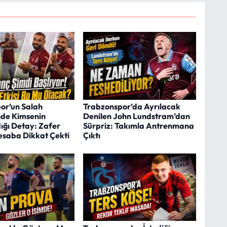
or’un Salah
Trabzonspor’da Ayrılacak
nde Kimsenin
Denilen John Lundstram’dan
ğı Detay: Zafer
Sürpriz: Takımla Antrenmana
esaba Dikkat Çekti
Çıktı