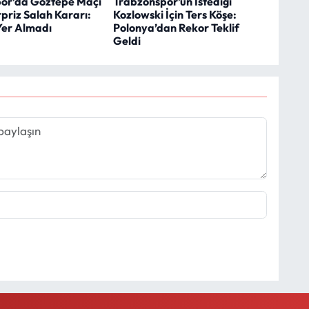
or’da Göztepe Maçı
Trabzonspor’un İstediği
priz Salah Kararı:
Kozlowski İçin Ters Köşe:
er Almadı
Polonya’dan Rekor Teklif
Geldi