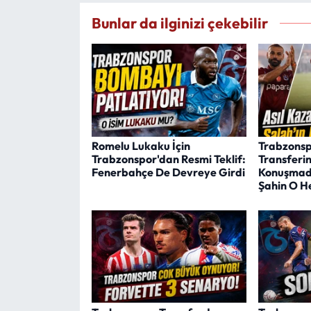
Bunlar da ilginizi çekebilir
Romelu Lukaku İçin
Trabzonsp
Trabzonspor'dan Resmi Teklif:
Transferi
Fenerbahçe De Devreye Girdi
Konuşmadı
Şahin O H