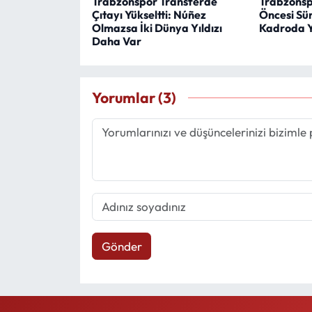
Trabzonspor Transferde
Trabzonsp
Çıtayı Yükseltti: Núñez
Öncesi Sür
Olmazsa İki Dünya Yıldızı
Kadroda Y
Daha Var
Yorumlar (3)
Gönder