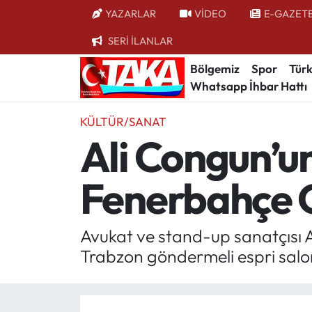
YAZARLAR
VİDEO
E-GAZET
SERİ İLANLAR
Bölgemiz
Trabzon Nöbetçi Eczaneler
Bölgemiz
Spor
Türk
Whatsapp İhbar Hattı
Spor
Trabzon Hava Durumu
KÜLTÜR/SANAT
Türkiye
Trabzon Trafik Yoğunluk Haritası
Ali Congun’u
Kültür/Sanat
Süper Lig Puan Durumu ve Fikstür
Fenerbahçe 
Politika
Tüm Manşetler
Politik Kulis
Son Dakika Haberleri
Avukat ve stand-up sanatçısı A
Trabzon göndermeli espri sal
Dünya
Haber Arşivi
Magazin