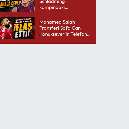
Schladming
kampındaki
performansıyla şaşırttı
Mohamed Salah
Transferi Safa Can
Konuksever’in Telefon
Şarjını Bitirdi