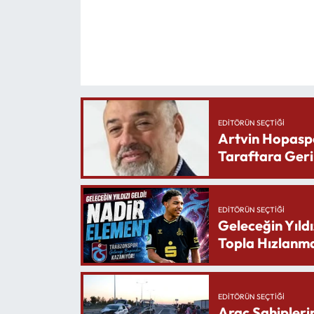
EDITÖRÜN SEÇTIĞI
Artvin Hopasp
Taraftara Geri
EDITÖRÜN SEÇTIĞI
Geleceğin Yıldı
Topla Hızlanma
EDITÖRÜN SEÇTIĞI
Araç Sahipleri