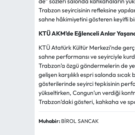
de” sözleri salonda kahkahaların yü
Trabzon seyircisinin refleksine yapıl
sahne hâkimiyetini gösteren keyifli bi
KTÜ AKM’de Eğlenceli Anlar Yaşan
KTÜ Atatürk Kültür Merkezi’nde gerçe
sahne performansı ve seyirciyle kurd
Trabzon’a özgü göndermelerin de yer
gelişen karşılıklı espri salonda sıcak
gösterilerinde seyirci tepkisinin per
yükseltirken, Congun’un verdiği kontra
Trabzon’daki gösteri, kahkaha ve spo
Muhabir:
BİROL SANCAK