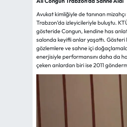
Ali Congun Trabzon’da Sahne Aldı
Ekonomi
Avukat kimliğiyle de tanınan mizahçı
Trabzon’da izleyicileriyle buluştu. 
Sağlık
gösteride Congun, kendine has anlatım
salonda keyifli anlar yaşattı. Göste
Turizm
gözlemlere ve sahne içi doğaçlamala
enerjisiyle performansını daha da har
Teknoloji
çeken anlardan biri ise 2011 gönderme