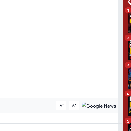
1
2
3
4
-
+
A
A
5