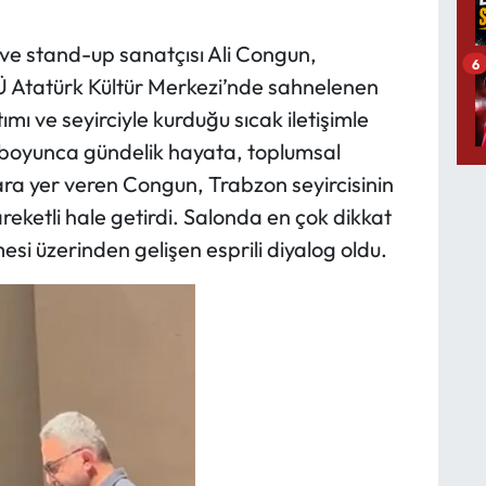
 ve stand-up sanatçısı Ali Congun,
6
KTÜ Atatürk Kültür Merkezi’nde sahnelenen
ı ve seyirciyle kurduğu sıcak iletişimle
ri boyunca gündelik hayata, toplumsal
ra yer veren Congun, Trabzon seyircisinin
eketli hale getirdi. Salonda en çok dikkat
si üzerinden gelişen esprili diyalog oldu.