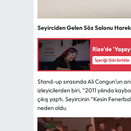
Seyirciden Gelen Söz Salonu Harek
Rize'de 'Yaşay
İçeriği Görüntüle
Stand-up sırasında Ali Congun’un anl
izleyicilerden biri, “2011 yılında kayb
çıkış yaptı. Seyircinin “Kesin Fenerba
neden oldu.