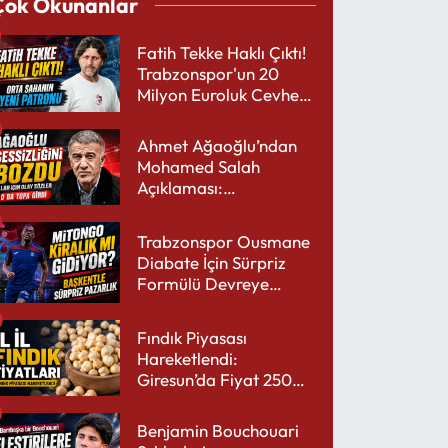
Çok Okunanlar
Fatih Tekke Haklı Çıktı!
Trabzonspor'un 20
Milyon Euroluk Cevheri
Parlıyor
Ahmet Ağaoğlu’ndan
Mohamed Salah
Açıklaması:
Trabzonspor’a Çok
Yakışır
Trabzonspor Ousmane
Diabate İçin Sürpriz
Formülü Devreye
Sokuyor
Fındık Piyasası
Hareketlendi:
Giresun’da Fiyat 250
TL’yi Gördü
Benjamin Bouchouari