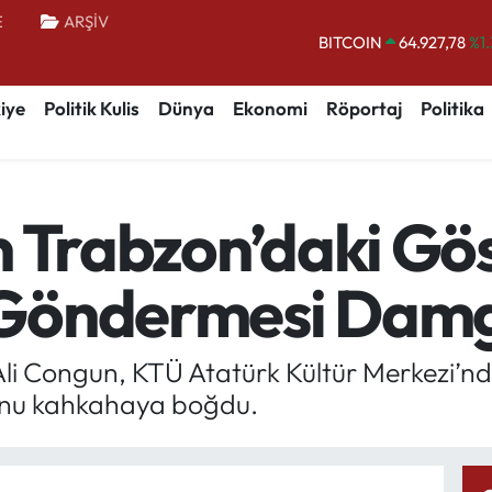
E
ARŞİV
BITCOIN
64.927,78
%1
DOLAR
47,5894
%0.
iye
Politik Kulis
Dünya
Ekonomi
Röportaj
Politika
EURO
55,0398
%-0.
STERLİN
64,1581
%0.
GRAM ALTIN
6508.83
%4.
n Trabzon’daki Gös
BİST100
13.703
Göndermesi Damg
li Congun, KTÜ Atatürk Kültür Merkezi’nd
onu kahkahaya boğdu.