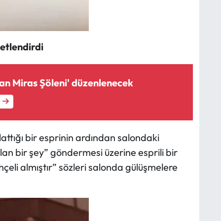
etlendirdi
an Miras Şöleni' düzenlenecek
attığı bir esprinin ardından salondaki
olan bir şey” göndermesi üzerine esprili bir
hçeli almıştır” sözleri salonda gülüşmelere