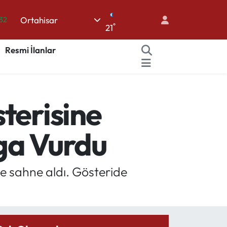
Ortahisar
.32
°
21
08
Resmi İlanlar
02
16
44
terisine
%11
a Vurdu
e sahne aldı. Gösteride