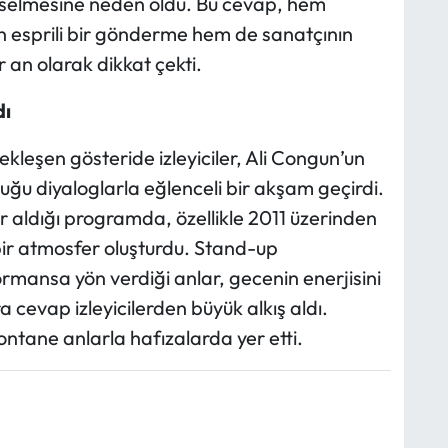
kselmesine neden oldu. Bu cevap, hem
an esprili bir gönderme hem de sanatçının
r an olarak dikkat çekti.
dı
kleşen gösteride izleyiciler, Ali Congun’un
uğu diyaloglarla eğlenceli bir akşam geçirdi.
 aldığı programda, özellikle 2011 üzerinden
 bir atmosfer oluşturdu. Stand-up
formansa yön verdiği anlar, gecenin enerjisini
 cevap izleyicilerden büyük alkış aldı.
ntane anlarla hafızalarda yer etti.