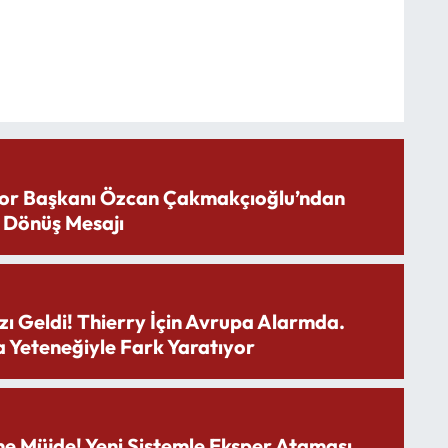
or Başkanı Özcan Çakmakçıoğlu’ndan
 Dönüş Mesajı
zı Geldi! Thierry İçin Avrupa Alarmda.
 Yeteneğiyle Fark Yaratıyor
ne Müjde! Yeni Sistemle Eksper Ataması