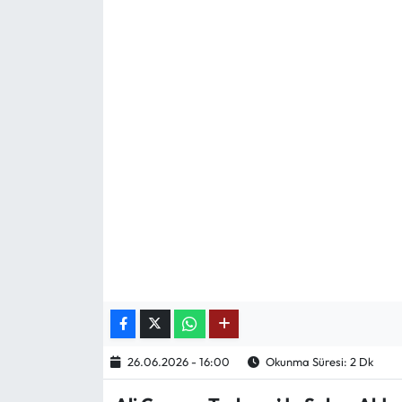
Mektup Galeri
Röportaj
Manşet
Köşe Yazıları
Karikatür Galeri
BIK
ASTROLOJİ
Spor Yazıları
26.06.2026 - 16:00
Okunma Süresi: 2 Dk
Mektup Galeri