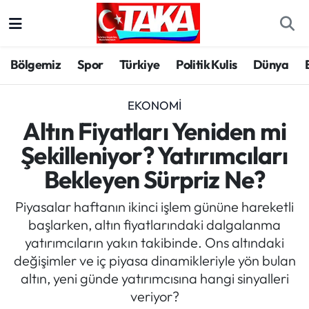
Bölgemiz
Trabzon Nöbetçi Eczaneler
Bölgemiz
Spor
Türkiye
Politik Kulis
Dünya
Spor
Trabzon Hava Durumu
EKONOMI
Türkiye
Trabzon Trafik Yoğunluk Haritası
Altın Fiyatları Yeniden mi
Şekilleniyor? Yatırımcıları
Kültür/Sanat
Süper Lig Puan Durumu ve Fikstür
Bekleyen Sürpriz Ne?
Politika
Tüm Manşetler
Piyasalar haftanın ikinci işlem gününe hareketli
başlarken, altın fiyatlarındaki dalgalanma
Politik Kulis
Son Dakika Haberleri
yatırımcıların yakın takibinde. Ons altındaki
değişimler ve iç piyasa dinamikleriyle yön bulan
Dünya
Haber Arşivi
altın, yeni günde yatırımcısına hangi sinyalleri
veriyor?
Magazin