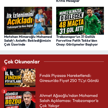
Kritik Mesajlar
Metehan Mimaroğlu Mohamed
Trabzonspor’un 31 Gollük
Salah’ı Anlattı: Beklediğimizin
Forvetine Fatih Tekke’den
Çok Üzerinde
Onay: Görüşmeler Başlıyor
Çok Okunanlar
1
Fındık Piyasası Hareketlendi:
Giresun’da Fiyat 250 TL’yi Gördü
2
Ahmet Ağaoğlu’ndan Mohamed
Salah Açıklaması: Trabzonspor’a
Çok Yakışır