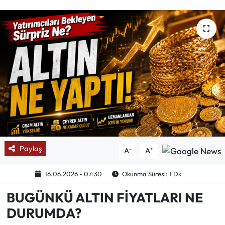
Mektup Galeri
Röportaj
Manşet
Köşe Yazıları
Karikatür Galeri
BIK
Paylaş
-
+
A
A
ASTROLOJİ
16.06.2026 - 07:30
Okunma Süresi: 1 Dk
BUGÜNKÜ ALTIN FİYATLARI NE
Spor Yazıları
DURUMDA?
Mektup Galeri