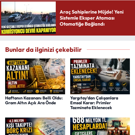
Araç Sahiplerine Müjde! Yeni
Sistemle Eksper Ataması
Otomatiğe Bağlandı
Bunlar da ilginizi çekebilir
Haftanın Kazananı Belli Oldu:
Yargıtay’dan Çalışanlara
Gram Altın Açık Ara Önde
Emsal Karar: Primler
Tazminata Eklenecek