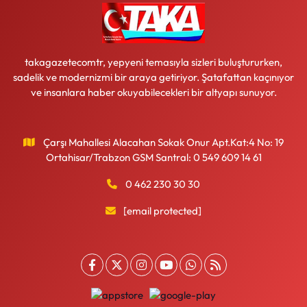
takagazetecomtr, yepyeni temasıyla sizleri buluştururken,
sadelik ve modernizmi bir araya getiriyor. Şatafattan kaçınıyor
ve insanlara haber okuyabilecekleri bir altyapı sunuyor.
Çarşı Mahallesi Alacahan Sokak Onur Apt.Kat:4 No: 19
Ortahisar/Trabzon GSM Santral: 0 549 609 14 61
0 462 230 30 30
[email protected]