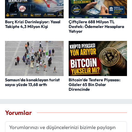
Borç Krizi Derinleşiyor: Yasal
Çiftçilere 688 Milyon TL
Takipte 4,3 Milyon Kişi
Destek: Ödemeler Hesaplara
Yatıyor
Samsun'da konaklayan turist
Bitcoin’de Testere Piyasası:
sayısı yüzde 13,68 arttı
Gözler 65 Bin Dolar
Direncinde
Yorumlar