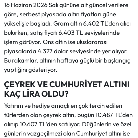
16 Haziran 2026 Salı gününe ait güncel verilere
göre, serbest piyasada altın fiyatları güne
Ekonomi
yükselişle başladı. Gram altın 6.402 TL'den alıcı
Sağlık
bulurken, satış fiyatı 6.403 TL seviyelerinde
işlem görüyor. Ons altın ise uluslararası
Turizm
piyasalarda 4.327 dolar seviyesinde yer alıyor.
Bu rakamlar, altının haftaya güçlü bir başlangıç
Teknoloji
yaptığını gösteriyor.
ÇEYREK VE CUMHURİYET ALTINI
KAÇ LİRA OLDU?
Yatırım ve hediye amaçlı en çok tercih edilen
türlerden olan çeyrek altın, bugün 10.487 TL'den
alınıp 10.607 TL'den satılıyor. Düğünlerin ve özel
günlerin vazgeçilmezi olan Cumhuriyet altını ise