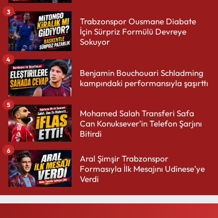
3
Trabzonspor Ousmane Diabate
İçin Sürpriz Formülü Devreye
Sokuyor
4
Benjamin Bouchouari Schladming
kampındaki performansıyla şaşırttı
5
Mohamed Salah Transferi Safa
Can Konuksever’in Telefon Şarjını
Bitirdi
6
Aral Şimşir Trabzonspor
Formasıyla İlk Mesajını Udinese’ye
Verdi