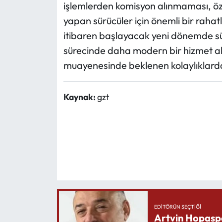
işlemlerden komisyon alınmaması, öz
yapan sürücüler için önemli bir rah
itibaren başlayacak yeni dönemde 
sürecinde daha modern bir hizmet alm
muayenesinde beklenen kolaylıklardan
Kaynak:
gzt
EDITÖRÜN SEÇTIĞI
Artvin Hopasp