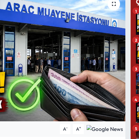
1
2
3
4
-
+
5
A
A