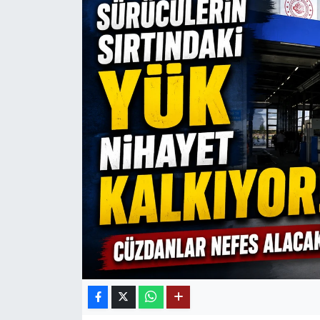
Mektup Galeri
Röportaj
Manşet
Köşe Yazıları
Karikatür Galeri
BIK
ASTROLOJİ
Spor Yazıları
Mektup Galeri