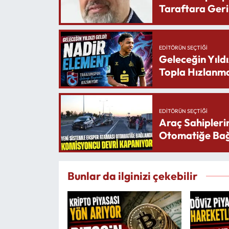
Taraftara Geri
EDITÖRÜN SEÇTIĞI
Geleceğin Yıldı
Topla Hızlanma
EDITÖRÜN SEÇTIĞI
Araç Sahipleri
Otomatiğe Bağ
Bunlar da ilginizi çekebilir