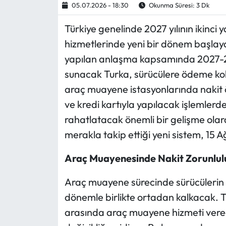
05.07.2026 - 18:30
Okunma Süresi: 3 Dk
Ekonomi
Türkiye genelinde 2027 yılının ikinci
hizmetlerinde yeni bir dönem başlaya
Sağlık
yapılan anlaşma kapsamında 2027-20
sunacak Turka, sürücülere ödeme kola
Turizm
araç muayene istasyonlarında nakit 
Teknoloji
ve kredi kartıyla yapılacak işlemler
rahatlatacak önemli bir gelişme olara
merakla takip ettiği yeni sistem, 15 A
Araç Muayenesinde Nakit Zorunlul
Araç muayene sürecinde sürücülerin 
dönemle birlikte ortadan kalkacak. Tü
arasında araç muayene hizmeti vere