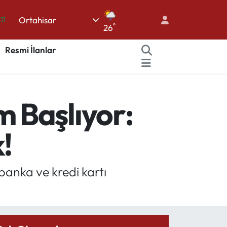
.11
Ortahisar
°
26
18
32
Resmi İlanlar
38
03
 Başlıyor:
14
!
anka ve kredi kartı