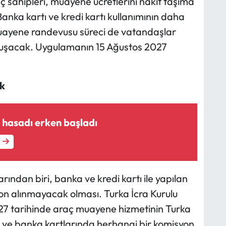
ç sahipleri, muayene ücretlerini nakit taşıma
nka kartı ve kredi kartı kullanımının daha
 muayene randevusu süreci de vatandaşlar
avuşacak. Uygulamanın 15 Ağustos 2027
k
 hasadı erken başladı
rından biri, banka ve kredi kartı ile yapılan
 alınmayacak olması. Turka İcra Kurulu
27 tarihinde araç muayene hizmetinin Turka
tı ve banka kartlarında herhangi bir komisyon