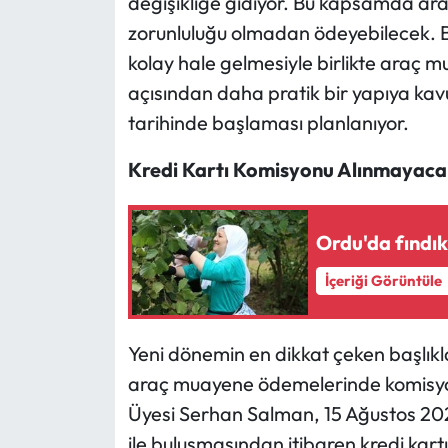
değişikliğe gidiyor. Bu kapsamda ara
zorunluluğu olmadan ödeyebilecek. Ba
kolay hale gelmesiyle birlikte araç
açısından daha pratik bir yapıya k
tarihinde başlaması planlanıyor.
Kredi Kartı Komisyonu Alınmayaca
Ordu'da fındık
İçeriği Görüntüle
Yeni dönemin en dikkat çeken başlıkla
araç muayene ödemelerinde komisyon
Üyesi Serhan Salman, 15 Ağustos 20
ile buluşmasından itibaren kredi kar