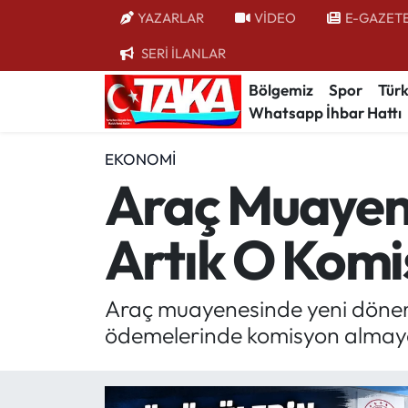
YAZARLAR
VİDEO
E-GAZET
SERİ İLANLAR
Bölgemiz
Trabzon Nöbetçi Eczaneler
Bölgemiz
Spor
Türk
Whatsapp İhbar Hattı
Spor
Trabzon Hava Durumu
EKONOMI
Türkiye
Trabzon Trafik Yoğunluk Haritası
Araç Muayene
Kültür/Sanat
Süper Lig Puan Durumu ve Fikstür
Artık O Komi
Politika
Tüm Manşetler
Politik Kulis
Son Dakika Haberleri
Araç muayenesinde yeni dönem 
ödemelerinde komisyon almay
Dünya
Haber Arşivi
Magazin