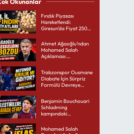
Çok Okunanlar
Fındık Piyasası
Hareketlendi:
Giresun’da Fiyat 250
TL’yi Gördü
Ahmet Ağaoğlu’ndan
Mohamed Salah
Açıklaması:
Trabzonspor’a Çok
Yakışır
Trabzonspor Ousmane
Diabate İçin Sürpriz
Formülü Devreye
Sokuyor
Benjamin Bouchouari
Schladming
kampındaki
performansıyla şaşırttı
Mohamed Salah