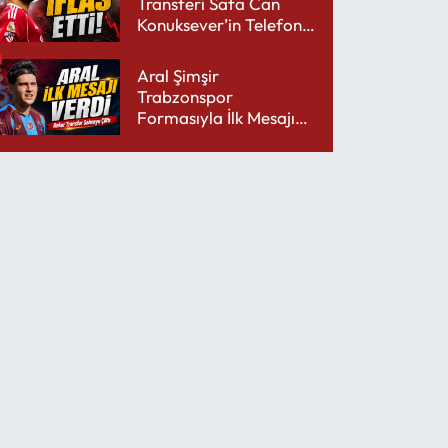
Transferi Safa Can
Konuksever’in Telefon
Şarjını Bitirdi
Aral Şimşir
Trabzonspor
Formasıyla İlk Mesajını
Udinese’ye Verdi