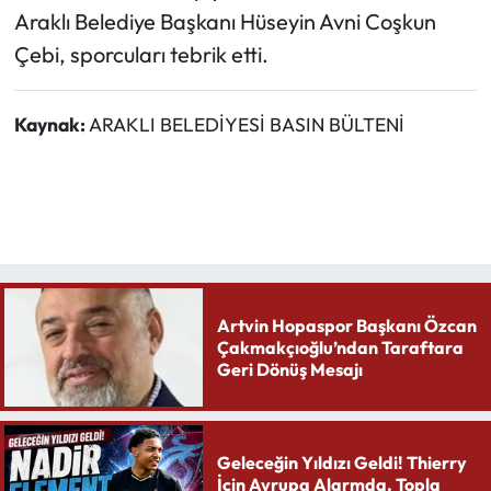
Araklı Belediye Başkanı Hüseyin Avni Coşkun
Çebi, sporcuları tebrik etti.
Kaynak:
ARAKLI BELEDİYESİ BASIN BÜLTENİ
Artvin Hopaspor Başkanı Özcan
Çakmakçıoğlu’ndan Taraftara
Geri Dönüş Mesajı
Geleceğin Yıldızı Geldi! Thierry
İçin Avrupa Alarmda. Topla