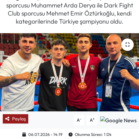
sporcusu Muhammet Arda Derya ile Dark Fight
Mektup Galeri
Club sporcusu Mehmet Emir Öztürkoğlu, kendi
kategorilerinde Türkiye şampiyonu oldu.
Röportaj
Manşet
Köşe Yazıları
Karikatür Galeri
BIK
ASTROLOJİ
Paylaş
-
+
A
A
Spor Yazıları
06.07.2026 - 14:19
Okunma Süresi: 1 Dk
Mektup Galeri