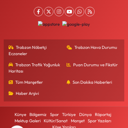
Trabzon Nöbetçi
Trabzon Hava Durumu
Eczaneler
Trabzon Trafik Yoğunluk
Puan Durumu ve Fikstür
Haritası
Tüm Manşetler
Son Dakika Haberleri
Haber Arşivi
Künye
Bölgemiz
Spor
Türkiye
Dünya
Röportaj
Mektup Galeri
Kültür/Sanat
Manşet
Spor Yazıları
Köşe Yazıları