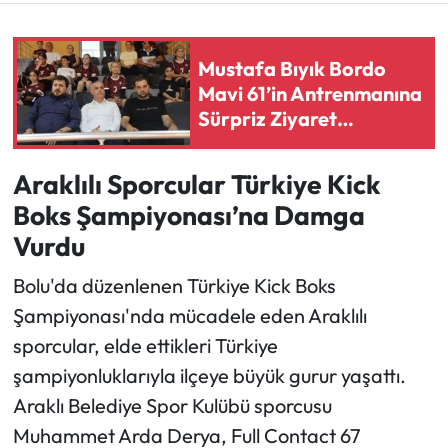
Ekonomi
Mustafa Bıyık Bordo
Mavi 61’in Antrenmanına
Sağlık
Sürpriz Ziyaret
Gerçekleştirdi
Turizm
Araklılı Sporcular Türkiye Kick
Teknoloji
Boks Şampiyonası’na Damga
Vurdu
Bolu'da düzenlenen Türkiye Kick Boks
Şampiyonası'nda mücadele eden Araklılı
sporcular, elde ettikleri Türkiye
şampiyonluklarıyla ilçeye büyük gurur yaşattı.
Araklı Belediye Spor Kulübü sporcusu
Muhammet Arda Derya, Full Contact 67