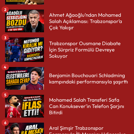
2
Ahmet Ağaoğlu’ndan Mohamed
Salah Açıklaması: Trabzonspor’a
Çok Yakışır
3
Trabzonspor Ousmane Diabate
İçin Sürpriz Formülü Devreye
Sokuyor
4
Benjamin Bouchouari Schladming
kampındaki performansıyla şaşırttı
5
Mohamed Salah Transferi Safa
Can Konuksever’in Telefon Şarjını
Bitirdi
6
Aral Şimşir Trabzonspor