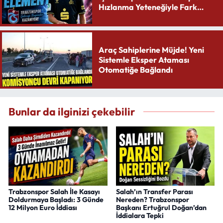
Hızlanma Yeteneğiyle Fark
Yaratıyor
Araç Sahiplerine Müjde! Yeni
Sistemle Eksper Ataması
Otomatiğe Bağlandı
Bunlar da ilginizi çekebilir
Trabzonspor Salah İle Kasayı
Salah’ın Transfer Parası
Doldurmaya Başladı: 3 Günde
Nereden? Trabzonspor
12 Milyon Euro İddiası
Başkanı Ertuğrul Doğan’dan
İddialara Tepki