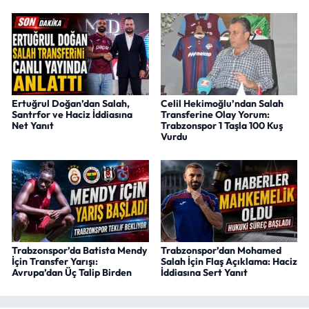
Ertuğrul Doğan’dan Salah,
Celil Hekimoğlu’ndan Salah
Santrfor ve Haciz İddiasına
Transferine Olay Yorum:
Net Yanıt
Trabzonspor 1 Taşla 100 Kuş
Vurdu
Trabzonspor’da Batista Mendy
Trabzonspor’dan Mohamed
İçin Transfer Yarışı:
Salah İçin Flaş Açıklama: Haciz
Avrupa’dan Üç Talip Birden
İddiasına Sert Yanıt