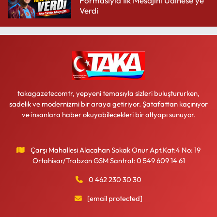
Formasıyla İlk Mesajını Udinese’ye
Verdi
takagazetecomtr, yepyeni temasıyla sizleri buluştururken,
sadelik ve modernizmi bir araya getiriyor. Şatafattan kaçınıyor
ve insanlara haber okuyabilecekleri bir altyapı sunuyor.
Çarşı Mahallesi Alacahan Sokak Onur Apt.Kat:4 No: 19
Ortahisar/Trabzon GSM Santral: 0 549 609 14 61
0 462 230 30 30
[email protected]