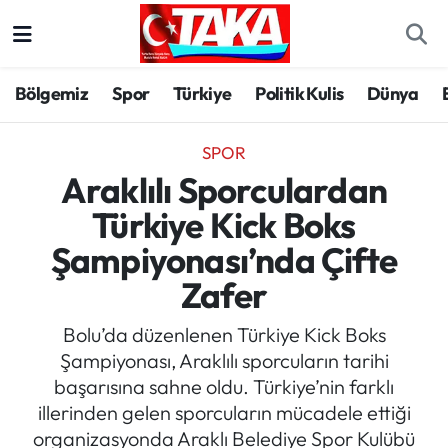
Bölgemiz
Trabzon Nöbetçi Eczaneler
Bölgemiz
Spor
Türkiye
Politik Kulis
Dünya
Spor
Trabzon Hava Durumu
SPOR
Türkiye
Trabzon Trafik Yoğunluk Haritası
Araklılı Sporculardan
Türkiye Kick Boks
Kültür/Sanat
Süper Lig Puan Durumu ve Fikstür
Şampiyonası’nda Çifte
Politika
Tüm Manşetler
Zafer
Politik Kulis
Son Dakika Haberleri
Bolu’da düzenlenen Türkiye Kick Boks
Şampiyonası, Araklılı sporcuların tarihi
Dünya
Haber Arşivi
başarısına sahne oldu. Türkiye’nin farklı
illerinden gelen sporcuların mücadele ettiği
Magazin
organizasyonda Araklı Belediye Spor Kulübü