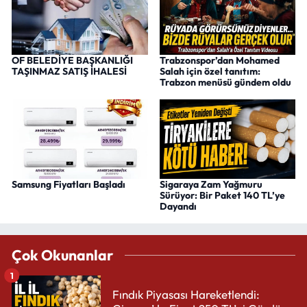
OF BELEDİYE BAŞKANLIĞI
Trabzonspor’dan Mohamed
TAŞINMAZ SATIŞ İHALESİ
Salah için özel tanıtım:
Trabzon menüsü gündem oldu
Samsung Fiyatları Başladı
Sigaraya Zam Yağmuru
Sürüyor: Bir Paket 140 TL’ye
Dayandı
Çok Okunanlar
1
Fındık Piyasası Hareketlendi: