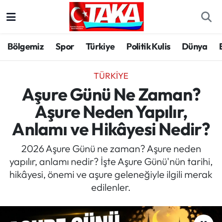
Bölgemiz
Trabzon Nöbetçi Eczaneler
Bölgemiz
Spor
Türkiye
Politik Kulis
Dünya
Spor
Trabzon Hava Durumu
TÜRKIYE
Türkiye
Trabzon Trafik Yoğunluk Haritası
Aşure Günü Ne Zaman?
Aşure Neden Yapılır,
Kültür/Sanat
Süper Lig Puan Durumu ve Fikstür
Anlamı ve Hikâyesi Nedir?
Politika
Tüm Manşetler
2026 Aşure Günü ne zaman? Aşure neden
yapılır, anlamı nedir? İşte Aşure Günü'nün tarihi,
Politik Kulis
Son Dakika Haberleri
hikâyesi, önemi ve aşure geleneğiyle ilgili merak
edilenler.
Dünya
Haber Arşivi
Magazin