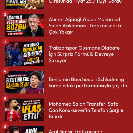
Giresun’da Fiyat 250 TL’yi Gördü
2
Ahmet Ağaoğlu’ndan Mohamed
Salah Açıklaması: Trabzonspor’a
Çok Yakışır
3
Trabzonspor Ousmane Diabate
İçin Sürpriz Formülü Devreye
Sokuyor
4
Benjamin Bouchouari Schladming
kampındaki performansıyla şaşırttı
5
Mohamed Salah Transferi Safa
Can Konuksever’in Telefon Şarjını
Bitirdi
6
Aral Şimşir Trabzonspor