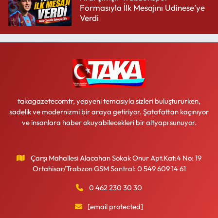
Formasıyla İlk Mesajını Udinese’ye
Verdi
takagazetecomtr, yepyeni temasıyla sizleri buluştururken,
sadelik ve modernizmi bir araya getiriyor. Şatafattan kaçınıyor
ve insanlara haber okuyabilecekleri bir altyapı sunuyor.
Çarşı Mahallesi Alacahan Sokak Onur Apt.Kat:4 No: 19
Ortahisar/Trabzon GSM Santral: 0 549 609 14 61
0 462 230 30 30
[email protected]