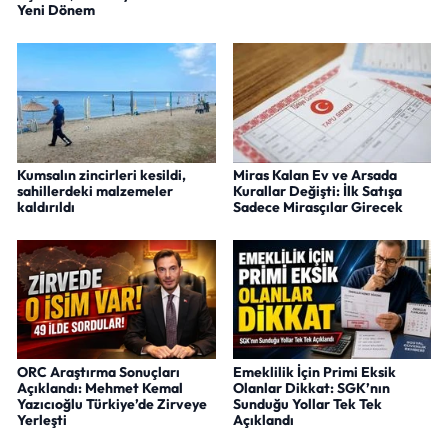
Yeni Dönem
Kumsalın zincirleri kesildi,
Miras Kalan Ev ve Arsada
sahillerdeki malzemeler
Kurallar Değişti: İlk Satışa
kaldırıldı
Sadece Mirasçılar Girecek
ORC Araştırma Sonuçları
Emeklilik İçin Primi Eksik
Açıklandı: Mehmet Kemal
Olanlar Dikkat: SGK’nın
Yazıcıoğlu Türkiye’de Zirveye
Sunduğu Yollar Tek Tek
Yerleşti
Açıklandı