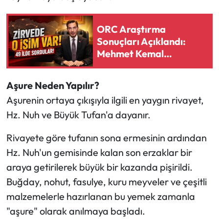
ORC Araştırma
Sonuçları Açıklandı:
Mehmet Kemal
Yazıcıoğlu Türkiye’de
Zirveye Yerleşti
Aşure Neden Yapılır?
Aşurenin ortaya çıkışıyla ilgili en yaygın rivayet,
Hz. Nuh ve Büyük Tufan'a dayanır.
Rivayete göre tufanın sona ermesinin ardından
Hz. Nuh'un gemisinde kalan son erzaklar bir
araya getirilerek büyük bir kazanda pişirildi.
Buğday, nohut, fasulye, kuru meyveler ve çeşitli
malzemelerle hazırlanan bu yemek zamanla
"aşure" olarak anılmaya başladı.