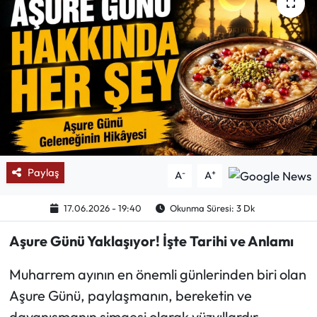
Mektup Galeri
Röportaj
Manşet
Köşe Yazıları
Karikatür Galeri
Paylaş
-
+
A
A
BIK
17.06.2026 - 19:40
Okunma Süresi: 3 Dk
Aşure Günü Yaklaşıyor! İşte Tarihi ve Anlamı
ASTROLOJİ
Muharrem ayının en önemli günlerinden biri olan
Spor Yazıları
Aşure Günü, paylaşmanın, bereketin ve
Mektup Galeri
dayanışmanın simgesi olarak yüzyıllardır