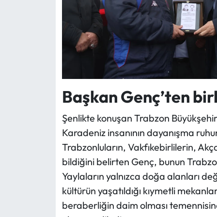
Başkan Genç’ten birl
Şenlikte konuşan Trabzon Büyükşehi
Karadeniz insanının dayanışma ruhuna
Trabzonluların, Vakfıkebirlilerin, Akç
bildiğini belirten Genç, bunun Trabzo
Yaylaların yalnızca doğa alanları de
kültürün yaşatıldığı kıymetli mekanla
beraberliğin daim olması temennisinde