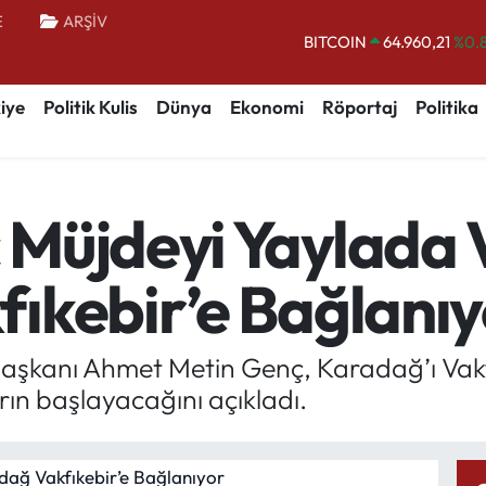
BITCOIN
64.960,21
%0.
E
ARŞİV
DOLAR
47,7436
%0.
EURO
55,2510
%0.
iye
Politik Kulis
Dünya
Ekonomi
Röportaj
Politika
STERLİN
64,4811
%0.
GRAM ALTIN
6648.99
%2.
BİST100
13.773
%-
Müjdeyi Yaylada V
ıkebir’e Bağlanıy
aşkanı Ahmet Metin Genç, Karadağ’ı Vakf
arın başlayacağını açıkladı.