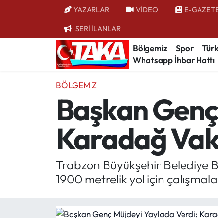
YAZARLAR
VİDEO
E-GAZET
SERİ İLANLAR
Bölgemiz
Trabzon Nöbetçi Eczaneler
Bölgemiz
Spor
Türk
Whatsapp İhbar Hattı
Spor
Trabzon Hava Durumu
BÖLGEMIZ
Türkiye
Trabzon Trafik Yoğunluk Haritası
Başkan Genç 
Kültür/Sanat
Süper Lig Puan Durumu ve Fikstür
Karadağ Vakf
Politika
Tüm Manşetler
Politik Kulis
Son Dakika Haberleri
Trabzon Büyükşehir Belediye B
1900 metrelik yol için çalışmal
Dünya
Haber Arşivi
Magazin