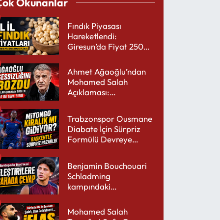
Çok Okunanlar
Fındık Piyasası
Hareketlendi:
Giresun’da Fiyat 250
TL’yi Gördü
Ahmet Ağaoğlu’ndan
Mohamed Salah
Açıklaması:
Trabzonspor’a Çok
Yakışır
Trabzonspor Ousmane
Diabate İçin Sürpriz
Formülü Devreye
Sokuyor
Benjamin Bouchouari
Schladming
kampındaki
performansıyla şaşırttı
Mohamed Salah