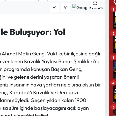
-
+
A
A
1
le Buluşuyor: Yol
2
 Ahmet Metin Genç, Vakfıkebir ilçesine bağlı
3
 düzenlenen Kavalık Yaylası Bahar Şenlikleri’ne
rilen programda konuşan Başkan Genç,
ğini ve geleneklerini yaşatan önemli
4
iz insanının hava şartları ne olursa olsun bir
Genç, Karadağ’ı Kavalık ve Deregözü
larını söyledi. Geçen yıldan kalan 1900
kısa süre içinde başlayacağını açıklayan
5
getirileceğini belirtti.