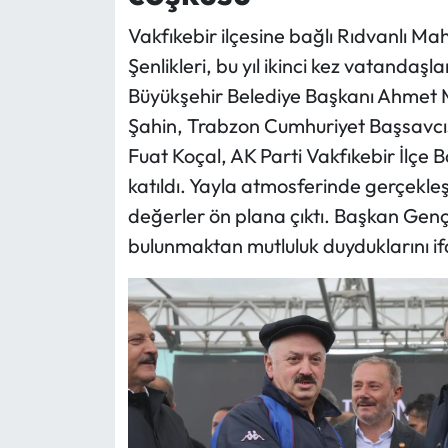
Vakfıkebir ilçesine bağlı Rıdvanlı Ma
Şenlikleri, bu yıl ikinci kez vatandaş
Büyükşehir Belediye Başkanı Ahmet Me
Şahin, Trabzon Cumhuriyet Başsavcıs
Fuat Koçal, AK Parti Vakfıkebir İlç
katıldı. Yayla atmosferinde gerçekleş
değerler ön plana çıktı. Başkan Genç,
bulunmaktan mutluluk duyduklarını ifa