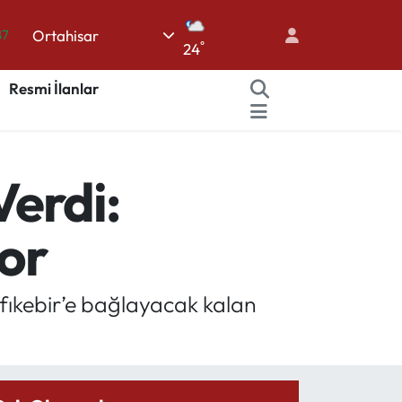
87
Ortahisar
°
18
24
32
Resmi İlanlar
38
59
19
erdi:
or
ıkebir’e bağlayacak kalan