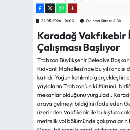
Mektup Galeri
24.05.2026 - 16:00
Okunma Süresi: 4 Dk
Röportaj
Karadağ Vakfıkebir İ
Manşet
Çalışması Başlıyor
Köşe Yazıları
Trabzon Büyükşehir Belediye Başkanı
Rıdvanlı Mahallesi’nde bu yıl ikincisi
Karikatür Galeri
katıldı. Yoğun katılımla gerçekleşti
BIK
yaylaların Trabzon’un kültürünü, birli
mekanlar olduğunu vurguladı. Karaden
ASTROLOJİ
araya gelmeyi bildiğini ifade eden 
üzerinden Vakfıkebir ile buluşturacak
Spor Yazıları
metrelik yol bölümünde çalışmaların 
Mektup Galeri
Genç, bölgeye hizmet sözlerinin yerine 