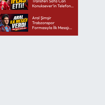
Transferi Safa Can
Konuksever’in Telefon
Şarjını Bitirdi
Aral Şimşir
Trabzonspor
Formasıyla İlk Mesajını
Udinese’ye Verdi