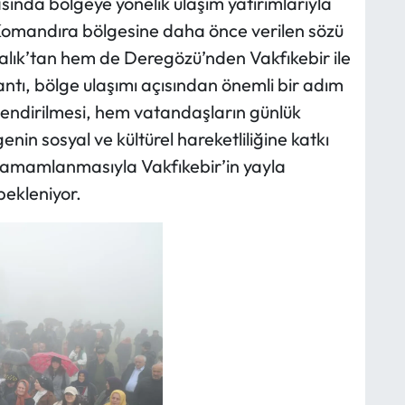
nda bölgeye yönelik ulaşım yatırımlarıyla
 Komandıra bölgesine daha önce verilen sözü
lık’tan hem de Deregözü’nden Vakfıkebir ile
antı, bölge ulaşımı açısından önemli bir adım
çlendirilmesi, hem vatandaşların günlük
nin sosyal ve kültürel hareketliliğine katkı
tamamlanmasıyla Vakfıkebir’in yayla
bekleniyor.