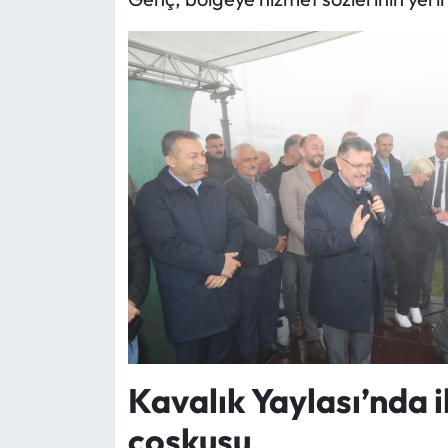
Ekonomi
Sağlık
Turizm
Teknoloji
Kavalık Yaylası’nda i
coşkusu