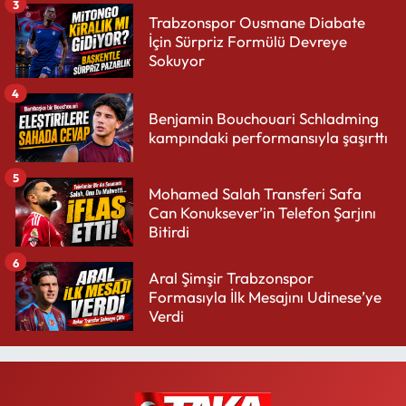
3
Trabzonspor Ousmane Diabate
İçin Sürpriz Formülü Devreye
Sokuyor
4
Benjamin Bouchouari Schladming
kampındaki performansıyla şaşırttı
5
Mohamed Salah Transferi Safa
Can Konuksever’in Telefon Şarjını
Bitirdi
6
Aral Şimşir Trabzonspor
Formasıyla İlk Mesajını Udinese’ye
Verdi