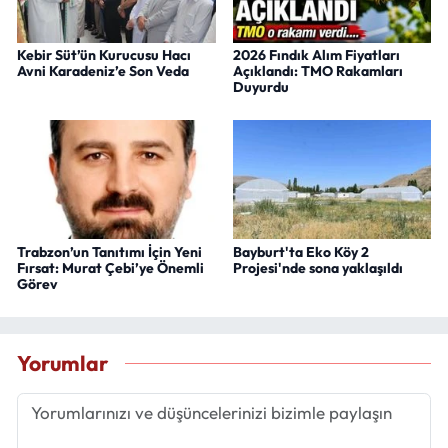
Kebir Süt’ün Kurucusu Hacı
2026 Fındık Alım Fiyatları
Avni Karadeniz’e Son Veda
Açıklandı: TMO Rakamları
Duyurdu
Trabzon’un Tanıtımı İçin Yeni
Bayburt'ta Eko Köy 2
Fırsat: Murat Çebi’ye Önemli
Projesi'nde sona yaklaşıldı
Görev
Yorumlar