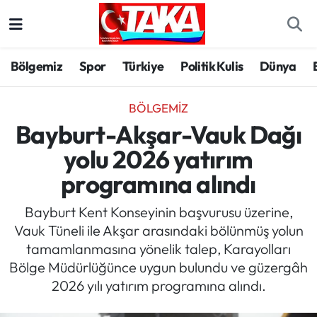
Bölgemiz
Trabzon Nöbetçi Eczaneler
Bölgemiz
Spor
Türkiye
Politik Kulis
Dünya
Spor
Trabzon Hava Durumu
BÖLGEMIZ
Türkiye
Trabzon Trafik Yoğunluk Haritası
Bayburt-Akşar-Vauk Dağı
yolu 2026 yatırım
Kültür/Sanat
Süper Lig Puan Durumu ve Fikstür
programına alındı
Politika
Tüm Manşetler
Bayburt Kent Konseyinin başvurusu üzerine,
Vauk Tüneli ile Akşar arasındaki bölünmüş yolun
Politik Kulis
Son Dakika Haberleri
tamamlanmasına yönelik talep, Karayolları
Bölge Müdürlüğünce uygun bulundu ve güzergâh
Dünya
Haber Arşivi
2026 yılı yatırım programına alındı.
Magazin