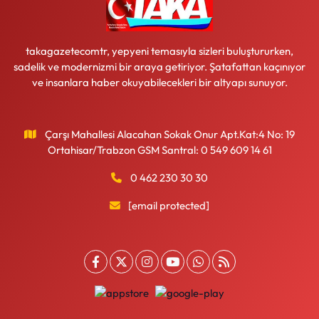
takagazetecomtr, yepyeni temasıyla sizleri buluştururken,
sadelik ve modernizmi bir araya getiriyor. Şatafattan kaçınıyor
ve insanlara haber okuyabilecekleri bir altyapı sunuyor.
Çarşı Mahallesi Alacahan Sokak Onur Apt.Kat:4 No: 19
Ortahisar/Trabzon GSM Santral: 0 549 609 14 61
0 462 230 30 30
[email protected]