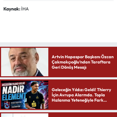
Kaynak:
İHA
Artvin Hopaspor Başkanı Özcan
Çakmakçıoğlu’ndan Taraftara
Geri Dönüş Mesajı
Geleceğin Yıldızı Geldi! Thierry
İçin Avrupa Alarmda. Topla
Hızlanma Yeteneğiyle Fark
Yaratıyor