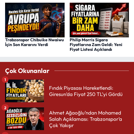
Trabzonspor Chibuike Nwaiwu
Philip Morris Sigara
İçin Son Kararını Verdi
Fiyatlarına Zam Geldi: Yeni
Fiyat Listesi Açıklandı
Çok Okunanlar
1
Fındık Piyasası Hareketlendi:
Giresun’da Fiyat 250 TL’yi Gördü
2
Ahmet Ağaoğlu’ndan Mohamed
Salah Açıklaması: Trabzonspor’a
Çok Yakışır