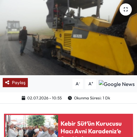
Mektup Galeri
Röportaj
Manşet
Köşe Yazıları
Karikatür Galeri
Paylaş
-
+
A
A
BIK
02.07.2026 - 10:55
Okunma Süresi: 1 Dk
ASTROLOJİ
Spor Yazıları
Kebir Süt’ün Kurucusu
Hacı Avni Karadeniz’e
Mektup Galeri