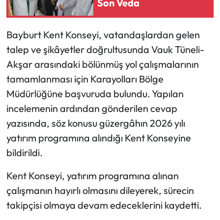
Son Veda
Ekonomi
Bayburt Kent Konseyi, vatandaşlardan gelen
Sağlık
talep ve şikâyetler doğrultusunda Vauk Tüneli-
Akşar arasındaki bölünmüş yol çalışmalarının
Turizm
tamamlanması için Karayolları Bölge
Müdürlüğüne başvuruda bulundu. Yapılan
Teknoloji
incelemenin ardından gönderilen cevap
yazısında, söz konusu güzergâhın 2026 yılı
yatırım programına alındığı Kent Konseyine
bildirildi.
Kent Konseyi, yatırım programına alınan
çalışmanın hayırlı olmasını dileyerek, sürecin
takipçisi olmaya devam edeceklerini kaydetti.