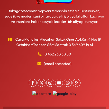
takagazetecomtr, yepyeni temasıyla sizleri buluştururken,
sadelik ve modernizmi bir araya getiriyor. Şatafattan kaçınıyor
ve insanlara haber okuyabilecekleri bir altyapı sunuyor.
Çarşı Mahallesi Alacahan Sokak Onur Apt.Kat:4 No: 19
Ortahisar/Trabzon GSM Santral: 0 549 609 14 61
0 462 230 30 30
[email protected]