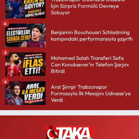
İçin Sürpriz Formülü Devreye
Sokuyor
4
Benjamin Bouchouari Schladming
kampındaki performansıyla şaşırttı
5
Mohamed Salah Transferi Safa
Can Konuksever’in Telefon Şarjını
Bitirdi
6
Aral Şimşir Trabzonspor
Formasıyla İlk Mesajını Udinese’ye
Verdi