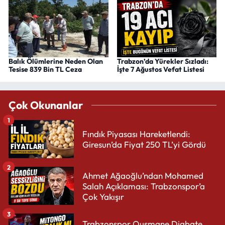
Balık Ölümlerine Neden Olan
Trabzon’da Yürekler Sızladı:
Tesise 839 Bin TL Ceza
İşte 7 Ağustos Vefat Listesi
Çok Okunanlar
1
Fındık Piyasası Hareketlendi:
Giresun’da Fiyat 250 TL’yi Gördü
2
Ahmet Ağaoğlu’ndan Mohamed
Salah Açıklaması: Trabzonspor’a
Çok Yakışır
3
Trabzonspor Ousmane Diabate