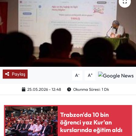
Mektup Galeri
Röportaj
Manşet
Köşe Yazıları
Karikatür Galeri
Paylaş
-
+
A
A
BIK
25.05.2026 - 12:48
Okunma Süresi: 1 Dk
ASTROLOJİ
Trabzon'da 10 bin
Spor Yazıları
öğrenci yaz Kur'an
kurslarında eğitim aldı
Mektup Galeri