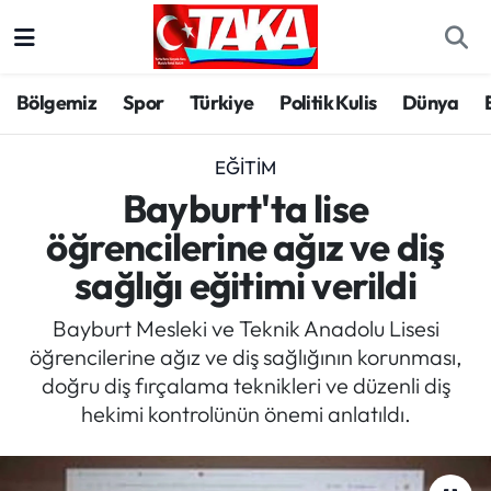
Bölgemiz
Trabzon Nöbetçi Eczaneler
Bölgemiz
Spor
Türkiye
Politik Kulis
Dünya
Spor
Trabzon Hava Durumu
EĞITIM
Türkiye
Trabzon Trafik Yoğunluk Haritası
Bayburt'ta lise
öğrencilerine ağız ve diş
Kültür/Sanat
Süper Lig Puan Durumu ve Fikstür
sağlığı eğitimi verildi
Politika
Tüm Manşetler
Bayburt Mesleki ve Teknik Anadolu Lisesi
öğrencilerine ağız ve diş sağlığının korunması,
Politik Kulis
Son Dakika Haberleri
doğru diş fırçalama teknikleri ve düzenli diş
hekimi kontrolünün önemi anlatıldı.
Dünya
Haber Arşivi
Magazin