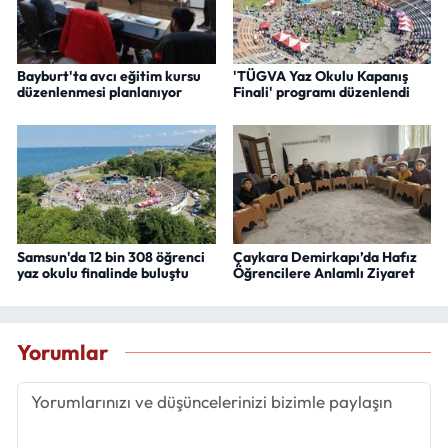
Bayburt'ta avcı eğitim kursu
'TÜGVA Yaz Okulu Kapanış
düzenlenmesi planlanıyor
Finali' programı düzenlendi
Samsun'da 12 bin 308 öğrenci
Çaykara Demirkapı’da Hafız
yaz okulu finalinde buluştu
Öğrencilere Anlamlı Ziyaret
Yorumlar