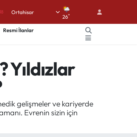
18
Ortahisar
°
26
18
32
Resmi İlanlar
38
03
 Yıldızlar
14
?
medik gelişmeler ve kariyerde
amanı. Evrenin sizin için