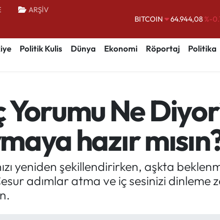
E
ARŞİV
BITCOIN
64.944,08
%-0.
DOLAR
47,7436
%0.
EURO
55,2510
%0.
iye
Politik Kulis
Dünya
Ekonomi
Röportaj
Politika
STERLİN
64,4811
%0.
GRAM ALTIN
6660.55
%0.
 Yorumu Ne Diyor?
BİST100
13.779
%-
uymaya hazır mısın
ızı yeniden şekillendirirken, aşkta beklen
Cesur adımlar atma ve iç sesinizi dinleme z
n.