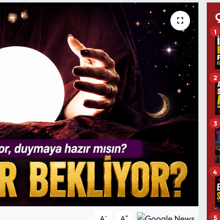
1
2
3
4
-
+
5
A
A