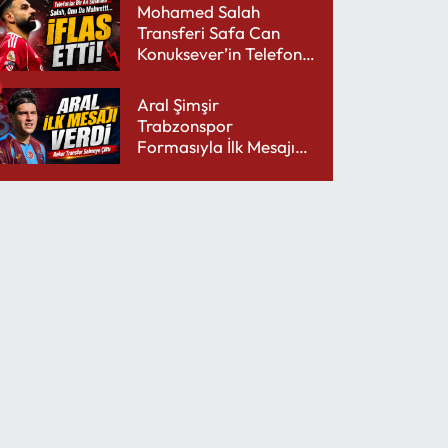
Mohamed Salah
Transferi Safa Can
Konuksever’in Telefon
Şarjını Bitirdi
Aral Şimşir
Trabzonspor
Formasıyla İlk Mesajını
Udinese’ye Verdi