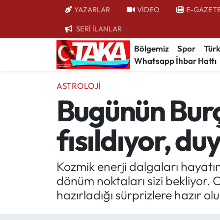
YAZARLAR
VİDEO
E-GAZET
SERİ İLANLAR
Bölgemiz
Trabzon Nöbetçi Eczaneler
Bölgemiz
Spor
Türk
Whatsapp İhbar Hattı
Spor
Trabzon Hava Durumu
ASTROLOJİ
Türkiye
Trabzon Trafik Yoğunluk Haritası
Bugünün Burç
Kültür/Sanat
Süper Lig Puan Durumu ve Fikstür
fısıldıyor, d
Politika
Tüm Manşetler
Politik Kulis
Son Dakika Haberleri
Kozmik enerji dalgaları hayatın
dönüm noktaları sizi bekliyor. 
Dünya
Haber Arşivi
hazırladığı sürprizlere hazır olu
Magazin