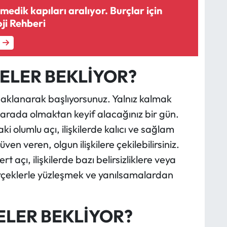
medik kapıları aralıyor. Burçlar için
ji Rehberi
ELER BEKLİYOR?
 odaklanarak başlıyorsunuz. Yalnız kalmak
 arada olmaktan keyif alacağınız bir gün.
olumlu açı, ilişkilerde kalıcı ve sağlam
en veren, olgun ilişkilere çekilebilirsiniz.
 açı, ilişkilerde bazı belirsizliklere veya
Gerçeklerle yüzleşmek ve yanılsamalardan
ELER BEKLİYOR?