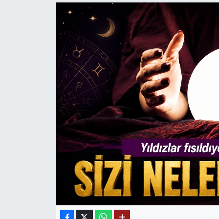
Mektup Galeri
Röportaj
Manşet
Köşe Yazıları
Karikatür Galeri
BIK
ASTROLOJİ
Spor Yazıları
Mektup Galeri