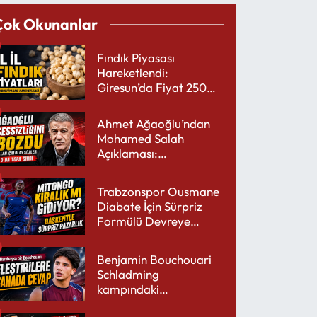
Çok Okunanlar
Fındık Piyasası
Hareketlendi:
Giresun’da Fiyat 250
TL’yi Gördü
Ahmet Ağaoğlu’ndan
Mohamed Salah
Açıklaması:
Trabzonspor’a Çok
Yakışır
Trabzonspor Ousmane
Diabate İçin Sürpriz
Formülü Devreye
Sokuyor
Benjamin Bouchouari
Schladming
kampındaki
performansıyla şaşırttı