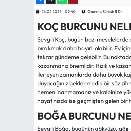
26.06.2026 - 09:40
Okunma Süresi: 5 Dk
Ekonomi
KOÇ BURCUNU NEL
Sağlık
Sevgili Koç, bugün bazı meselelerde 
Turizm
bırakmak daha hayırlı olabilir. Ev iç
tekrar gündeme gelebilir. Bu noktada 
Teknoloji
kazanmanız önemlidir. Rızık ve kazanç
ilerleyen zamanlarda daha büyük kapı
duyacağınız beklenmedik bir söz zihn
hemen inanmamanız ve kalbinize yük
hayatınızda ise geçmişten gelen bir 
BOĞA BURCUNU NE
Sevgili Boğa, bugünün gökyüzü, ağır a