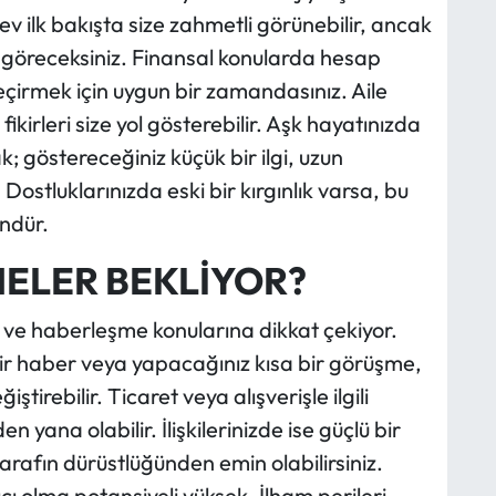
rev ilk bakışta size zahmetli görünebilir, ancak
 göreceksiniz. Finansal konularda hesap
çirmek için uygun bir zamandasınız. Aile
fikirleri size yol gösterebilir. Aşk hayatınızda
k; göstereceğiniz küçük bir ilgi, uzun
ostluklarınızda eski bir kırgınlık varsa, bu
ndür.
NELER BEKLİYOR?
im ve haberleşme konularına dikkat çekiyor.
ir haber veya yapacağınız kısa bir görüşme,
irebilir. Ticaret veya alışverişle ilgili
n yana olabilir. İlişkilerinizde ise güçlü bir
arafın dürüstlüğünden emin olabilirsiniz.
lıcı olma potansiyeli yüksek. İlham perileri