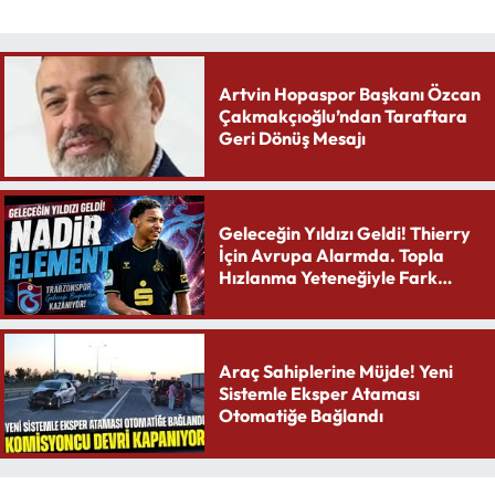
Artvin Hopaspor Başkanı Özcan
Çakmakçıoğlu’ndan Taraftara
Geri Dönüş Mesajı
Geleceğin Yıldızı Geldi! Thierry
İçin Avrupa Alarmda. Topla
Hızlanma Yeteneğiyle Fark
Yaratıyor
Araç Sahiplerine Müjde! Yeni
Sistemle Eksper Ataması
Otomatiğe Bağlandı