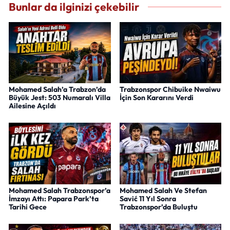
Bunlar da ilginizi çekebilir
Mohamed Salah’a Trabzon’da
Trabzonspor Chibuike Nwaiwu
Büyük Jest: 503 Numaralı Villa
İçin Son Kararını Verdi
Ailesine Açıldı
Mohamed Salah Trabzonspor’a
Mohamed Salah Ve Stefan
İmzayı Attı: Papara Park’ta
Savić 11 Yıl Sonra
Tarihi Gece
Trabzonspor’da Buluştu