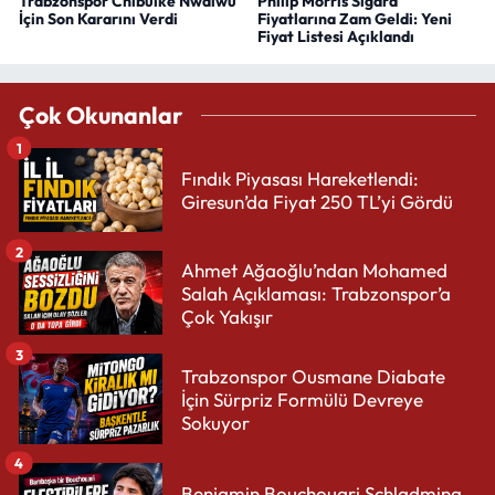
Trabzonspor Chibuike Nwaiwu
Philip Morris Sigara
İçin Son Kararını Verdi
Fiyatlarına Zam Geldi: Yeni
Fiyat Listesi Açıklandı
Çok Okunanlar
1
Fındık Piyasası Hareketlendi:
Giresun’da Fiyat 250 TL’yi Gördü
2
Ahmet Ağaoğlu’ndan Mohamed
Salah Açıklaması: Trabzonspor’a
Çok Yakışır
3
Trabzonspor Ousmane Diabate
İçin Sürpriz Formülü Devreye
Sokuyor
4
Benjamin Bouchouari Schladming