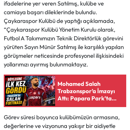
ifadelerine yer veren Satılmış, kulübe ve
camiaya başarı dileklerinde bulundu.
Çaykaraspor Kulübü de yaptığı açıklamada,
“Çaykaraspor Kulübü Yönetim Kurulu olarak,
Futbol A Takımımızın Teknik Direktörlük görevini
yürüten Sayın Münür Satılmış ile karşılıklı yapılan
görüşmeler neticesinde profesyonel ilişkisindeki
yollarımızı ayırmış bulunmaktayız.
Mohamed Salah
Trabzonspor’a İmzayı
Attı: Papara Park’ta
Tarihi Gece
Görev süresi boyunca kulübümüzün armasına,
değerlerine ve vizyonuna yakışır bir aidiyetle