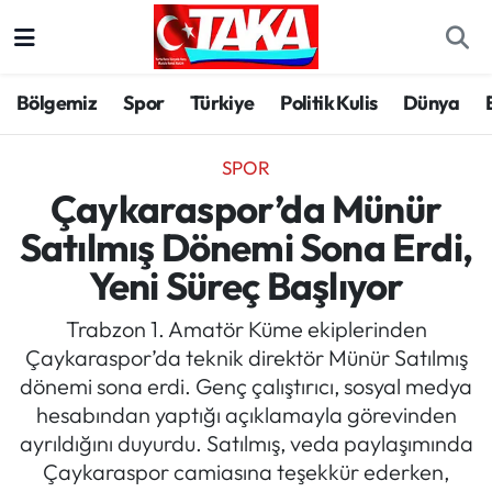
Bölgemiz
Trabzon Nöbetçi Eczaneler
Bölgemiz
Spor
Türkiye
Politik Kulis
Dünya
Spor
Trabzon Hava Durumu
SPOR
Türkiye
Trabzon Trafik Yoğunluk Haritası
Çaykaraspor’da Münür
Satılmış Dönemi Sona Erdi,
Kültür/Sanat
Süper Lig Puan Durumu ve Fikstür
Yeni Süreç Başlıyor
Politika
Tüm Manşetler
Trabzon 1. Amatör Küme ekiplerinden
Çaykaraspor’da teknik direktör Münür Satılmış
Politik Kulis
Son Dakika Haberleri
dönemi sona erdi. Genç çalıştırıcı, sosyal medya
hesabından yaptığı açıklamayla görevinden
Dünya
Haber Arşivi
ayrıldığını duyurdu. Satılmış, veda paylaşımında
Çaykaraspor camiasına teşekkür ederken,
Magazin