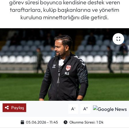
görev süresi boyunca kendisine destek veren
taraftarlara, kulüp başkanlarına ve yönetim
Mektup Galeri
kuruluna minnettarlığını dile getirdi.
Röportaj
Manşet
Köşe Yazıları
Karikatür Galeri
BIK
ASTROLOJİ
Paylaş
-
+
A
A
Spor Yazıları
05.06.2026 - 11:45
Okunma Süresi: 1 Dk
Mektup Galeri