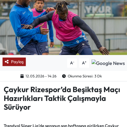
Mektup Galeri
Röportaj
Manşet
Köşe Yazıları
Paylaş
-
+
A
A
Karikatür Galeri
12.05.2026 - 14:26
Okunma Süresi: 3 Dk
BIK
Çaykur Rizespor’da Beşiktaş Maçı
Hazırlıkları Taktik Çalışmayla
ASTROLOJİ
Sürüyor
Spor Yazıları
Mektup Galeri
Trendyol Süper Lig’de sezonun son haftasına girilirken Çaykur