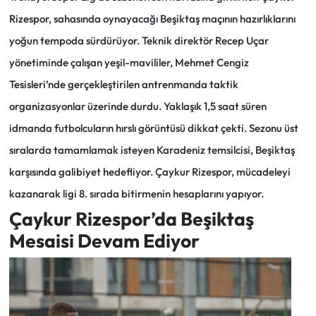
Rizespor, sahasında oynayacağı Beşiktaş maçının hazırlıklarını
Ekonomi
yoğun tempoda sürdürüyor. Teknik direktör Recep Uçar
yönetiminde çalışan yeşil-mavililer, Mehmet Cengiz
Sağlık
Tesisleri’nde gerçekleştirilen antrenmanda taktik
Turizm
organizasyonlar üzerinde durdu. Yaklaşık 1,5 saat süren
idmanda futbolcuların hırslı görüntüsü dikkat çekti. Sezonu üst
Teknoloji
sıralarda tamamlamak isteyen Karadeniz temsilcisi, Beşiktaş
karşısında galibiyet hedefliyor. Çaykur Rizespor, mücadeleyi
kazanarak ligi 8. sırada bitirmenin hesaplarını yapıyor.
Çaykur Rizespor’da Beşiktaş
Mesaisi Devam Ediyor