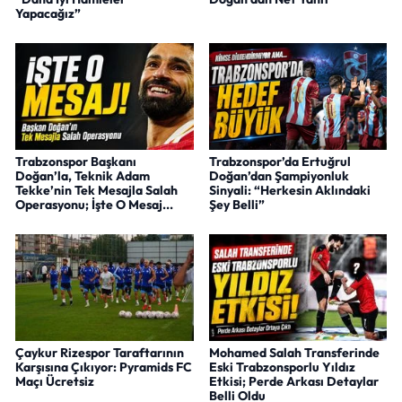
Yapacağız”
Trabzonspor Başkanı
Trabzonspor’da Ertuğrul
Doğan’la, Teknik Adam
Doğan’dan Şampiyonluk
Tekke’nin Tek Mesajla Salah
Sinyali: “Herkesin Aklındaki
Operasyonu; İşte O Mesaj...
Şey Belli”
Çaykur Rizespor Taraftarının
Mohamed Salah Transferinde
Karşısına Çıkıyor: Pyramids FC
Eski Trabzonsporlu Yıldız
Maçı Ücretsiz
Etkisi; Perde Arkası Detaylar
Belli Oldu