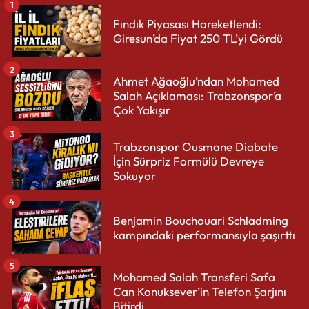
1
Fındık Piyasası Hareketlendi:
Giresun’da Fiyat 250 TL’yi Gördü
2
Ahmet Ağaoğlu’ndan Mohamed
Salah Açıklaması: Trabzonspor’a
Çok Yakışır
3
Trabzonspor Ousmane Diabate
İçin Sürpriz Formülü Devreye
Sokuyor
4
Benjamin Bouchouari Schladming
kampındaki performansıyla şaşırttı
5
Mohamed Salah Transferi Safa
Can Konuksever’in Telefon Şarjını
Bitirdi