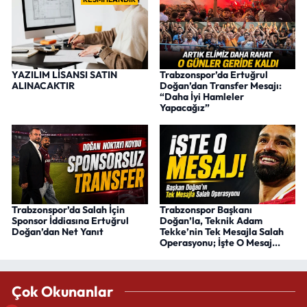
YAZILIM LİSANSI SATIN
Trabzonspor’da Ertuğrul
ALINACAKTIR
Doğan’dan Transfer Mesajı:
“Daha İyi Hamleler
Yapacağız”
Trabzonspor’da Salah İçin
Trabzonspor Başkanı
Sponsor İddiasına Ertuğrul
Doğan’la, Teknik Adam
Doğan’dan Net Yanıt
Tekke’nin Tek Mesajla Salah
Operasyonu; İşte O Mesaj...
Çok Okunanlar