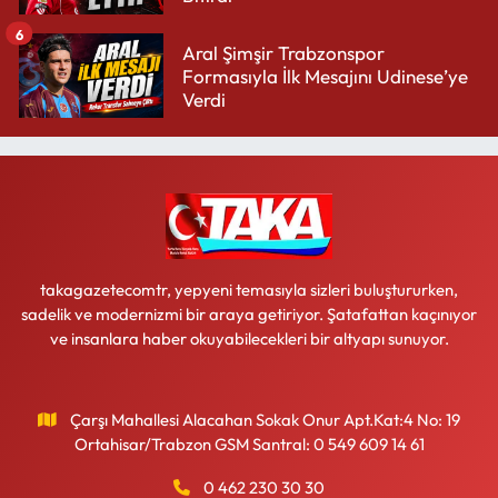
6
Aral Şimşir Trabzonspor
Formasıyla İlk Mesajını Udinese’ye
Verdi
takagazetecomtr, yepyeni temasıyla sizleri buluştururken,
sadelik ve modernizmi bir araya getiriyor. Şatafattan kaçınıyor
ve insanlara haber okuyabilecekleri bir altyapı sunuyor.
Çarşı Mahallesi Alacahan Sokak Onur Apt.Kat:4 No: 19
Ortahisar/Trabzon GSM Santral: 0 549 609 14 61
0 462 230 30 30