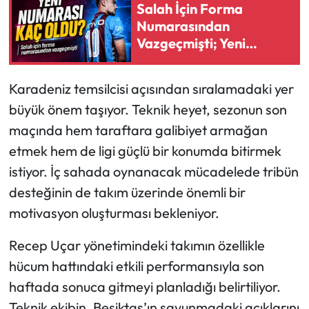
Salah İçin Forma
Numarasından
Vazgeçmişti; Yeni
Numarası Kaç Oldu?
Karadeniz temsilcisi açısından sıralamadaki yer
büyük önem taşıyor. Teknik heyet, sezonun son
maçında hem taraftara galibiyet armağan
etmek hem de ligi güçlü bir konumda bitirmek
istiyor. İç sahada oynanacak mücadelede tribün
desteğinin de takım üzerinde önemli bir
motivasyon oluşturması bekleniyor.
Recep Uçar yönetimindeki takımın özellikle
hücum hattındaki etkili performansıyla son
haftada sonuca gitmeyi planladığı belirtiliyor.
Teknik ekibin, Beşiktaş’ın savunmadaki açıklarını