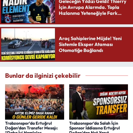
Geleceğin Yıldızı Geldi! Thierry
İçin Avrupa Alarmda. Topla
Hızlanma Yeteneğiyle Fark
Yaratıyor
Araç Sahiplerine Müjde! Yeni
Sistemle Eksper Ataması
Otomatiğe Bağlandı
Bunlar da ilginizi çekebilir
Trabzonspor’da Ertuğrul
Trabzonspor’da Salah İçin
Doğan’dan Transfer Mesajı:
Sponsor İddiasına Ertuğrul
“Daha İyi Hamleler
Doğan’dan Net Yanıt