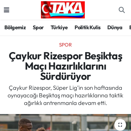
Bölgemiz
Trabzon Nöbetçi Eczaneler
Bölgemiz
Spor
Türkiye
Politik Kulis
Dünya
Spor
Trabzon Hava Durumu
SPOR
Türkiye
Trabzon Trafik Yoğunluk Haritası
Çaykur Rizespor Beşiktaş
Maçı Hazırlıklarını
Kültür/Sanat
Süper Lig Puan Durumu ve Fikstür
Sürdürüyor
Politika
Tüm Manşetler
Çaykur Rizespor, Süper Lig’in son haftasında
oynayacağı Beşiktaş maçı hazırlıklarına taktik
Politik Kulis
Son Dakika Haberleri
ağırlıklı antrenmanla devam etti.
Dünya
Haber Arşivi
Magazin