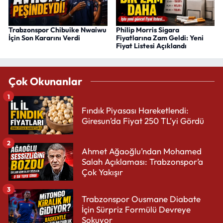
Trabzonspor Chibuike Nwaiwu
Philip Morris Sigara
İçin Son Kararını Verdi
Fiyatlarına Zam Geldi: Yeni
Fiyat Listesi Açıklandı
Çok Okunanlar
1
Fındık Piyasası Hareketlendi:
Giresun’da Fiyat 250 TL’yi Gördü
2
Ahmet Ağaoğlu’ndan Mohamed
Salah Açıklaması: Trabzonspor’a
Çok Yakışır
3
Trabzonspor Ousmane Diabate
İçin Sürpriz Formülü Devreye
Sokuyor