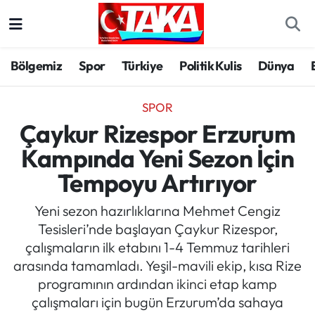
Bölgemiz
Trabzon Nöbetçi Eczaneler
Bölgemiz
Spor
Türkiye
Politik Kulis
Dünya
Spor
Trabzon Hava Durumu
SPOR
Türkiye
Trabzon Trafik Yoğunluk Haritası
Çaykur Rizespor Erzurum
Kampında Yeni Sezon İçin
Kültür/Sanat
Süper Lig Puan Durumu ve Fikstür
Tempoyu Artırıyor
Politika
Tüm Manşetler
Yeni sezon hazırlıklarına Mehmet Cengiz
Tesisleri’nde başlayan Çaykur Rizespor,
Politik Kulis
Son Dakika Haberleri
çalışmaların ilk etabını 1-4 Temmuz tarihleri
arasında tamamladı. Yeşil-mavili ekip, kısa Rize
Dünya
Haber Arşivi
programının ardından ikinci etap kamp
çalışmaları için bugün Erzurum’da sahaya
Magazin