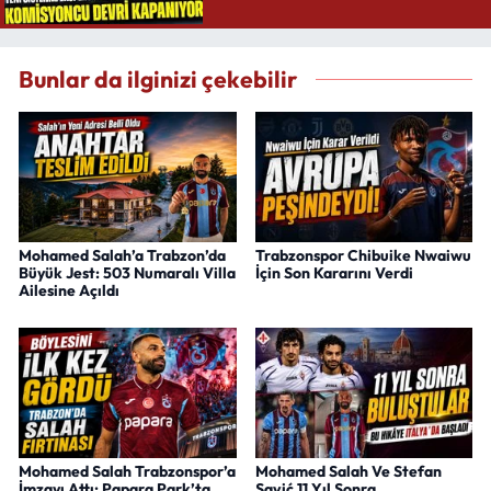
Bunlar da ilginizi çekebilir
Mohamed Salah’a Trabzon’da
Trabzonspor Chibuike Nwaiwu
Büyük Jest: 503 Numaralı Villa
İçin Son Kararını Verdi
Ailesine Açıldı
Mohamed Salah Trabzonspor’a
Mohamed Salah Ve Stefan
İmzayı Attı: Papara Park’ta
Savić 11 Yıl Sonra