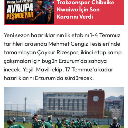
Trabzonspor Chibuike
Nwaiwu İçin Son
Ekonomi
Kararını Verdi
Sağlık
Yeni sezon hazırlıklarının ilk etabını 1-4 Temmuz
Turizm
tarihleri arasında Mehmet Cengiz Tesisleri'nde
tamamlayan Çaykur Rizespor, ikinci etap kamp
Teknoloji
çalışmaları için bugün Erzurum'da sahaya
inecek. Yeşil-Mavili ekip, 17 Temmuz'a kadar
hazırlıklarını Erzurum'da sürdürecek.