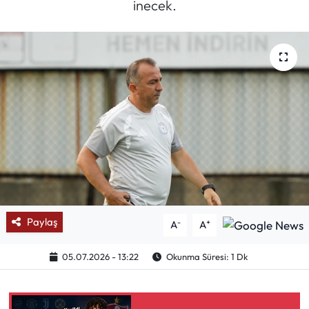
inecek.
Mektup Galeri
Röportaj
Manşet
Köşe Yazıları
Karikatür Galeri
BIK
Paylaş
-
+
A
A
ASTROLOJİ
05.07.2026 - 13:22
Okunma Süresi: 1 Dk
Spor Yazıları
Mektup Galeri