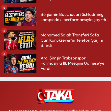
4
Benjamin Bouchouari Schladming
kampındaki performansıyla şaşırttı
5
Mohamed Salah Transferi Safa
Can Konuksever’in Telefon Şarjını
Bitirdi
6
Aral Şimşir Trabzonspor
Formasıyla İlk Mesajını Udinese’ye
Verdi
takagazetecomtr, yepyeni temasıyla sizleri buluştururken,