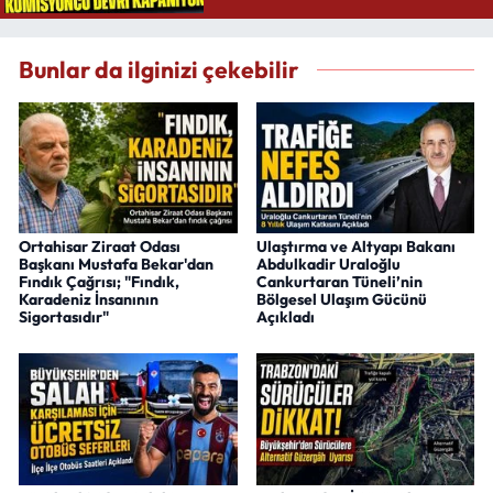
Bunlar da ilginizi çekebilir
Ortahisar Ziraat Odası
Ulaştırma ve Altyapı Bakanı
Başkanı Mustafa Bekar'dan
Abdulkadir Uraloğlu
Fındık Çağrısı; "Fındık,
Cankurtaran Tüneli’nin
Karadeniz İnsanının
Bölgesel Ulaşım Gücünü
Sigortasıdır"
Açıkladı