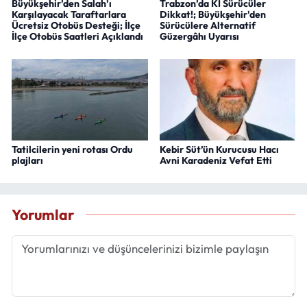
Büyükşehir’den Salah’ı
Trabzon’da Kİ Sürücüler
Karşılayacak Taraftarlara
Dikkat!; Büyükşehir'den
Ücretsiz Otobüs Desteği; İlçe
Sürücülere Alternatif
İlçe Otobüs Saatleri Açıklandı
Güzergâhı Uyarısı
Tatilcilerin yeni rotası Ordu
Kebir Süt’ün Kurucusu Hacı
plajları
Avni Karadeniz Vefat Etti
Yorumlar