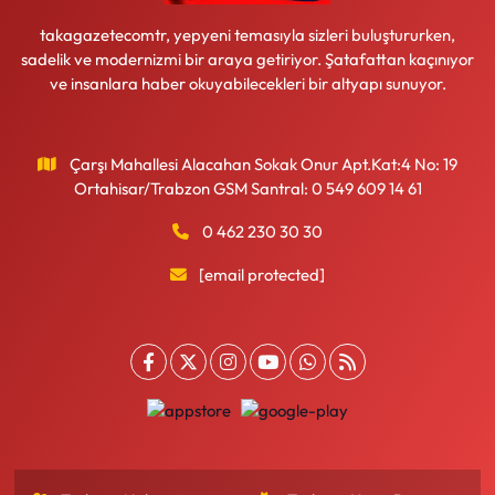
takagazetecomtr, yepyeni temasıyla sizleri buluştururken,
sadelik ve modernizmi bir araya getiriyor. Şatafattan kaçınıyor
ve insanlara haber okuyabilecekleri bir altyapı sunuyor.
Çarşı Mahallesi Alacahan Sokak Onur Apt.Kat:4 No: 19
Ortahisar/Trabzon GSM Santral: 0 549 609 14 61
0 462 230 30 30
[email protected]