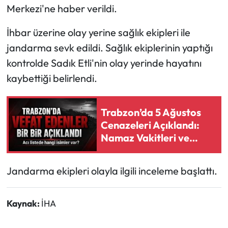
Merkezi'ne haber verildi.
Ekonomi
İhbar üzerine olay yerine sağlık ekipleri ile
jandarma sevk edildi. Sağlık ekiplerinin yaptığı
Sağlık
kontrolde Sadık Etli'nin olay yerinde hayatını
Turizm
kaybettiği belirlendi.
Teknoloji
Trabzon’da 5 Ağustos
Cenazeleri Açıklandı:
Namaz Vakitleri ve
Camiler Belli Oldu
Jandarma ekipleri olayla ilgili inceleme başlattı.
Kaynak:
İHA