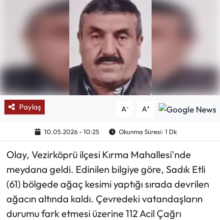
Mektup Galeri
Röportaj
Manşet
Köşe Yazıları
Paylaş
-
+
A
A
Karikatür Galeri
10.05.2026 - 10:25
Okunma Süresi: 1 Dk
BIK
Olay, Vezirköprü ilçesi Kırma Mahallesi'nde
ASTROLOJİ
meydana geldi. Edinilen bilgiye göre, Sadık Etli
(61) bölgede ağaç kesimi yaptığı sırada devrilen
Spor Yazıları
ağacın altında kaldı. Çevredeki vatandaşların
durumu fark etmesi üzerine 112 Acil Çağrı
Mektup Galeri