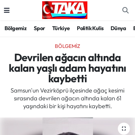
Bölgemiz
Trabzon Nöbetçi Eczaneler
Bölgemiz
Spor
Türkiye
Politik Kulis
Dünya
Spor
Trabzon Hava Durumu
BÖLGEMIZ
Türkiye
Trabzon Trafik Yoğunluk Haritası
Devrilen ağacın altında
kalan yaşlı adam hayatını
Kültür/Sanat
Süper Lig Puan Durumu ve Fikstür
kaybetti
Politika
Tüm Manşetler
Samsun'un Vezirköprü ilçesinde ağaç kesimi
sırasında devrilen ağacın altında kalan 61
Politik Kulis
Son Dakika Haberleri
yaşındaki bir kişi hayatını kaybetti.
Dünya
Haber Arşivi
Magazin