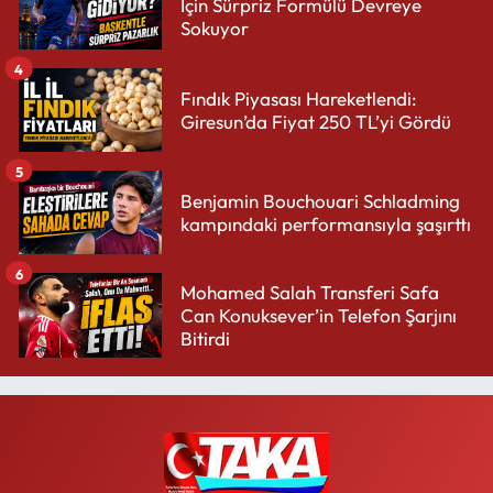
İçin Sürpriz Formülü Devreye
Sokuyor
4
Fındık Piyasası Hareketlendi:
Giresun’da Fiyat 250 TL’yi Gördü
5
Benjamin Bouchouari Schladming
kampındaki performansıyla şaşırttı
6
Mohamed Salah Transferi Safa
Can Konuksever’in Telefon Şarjını
Bitirdi