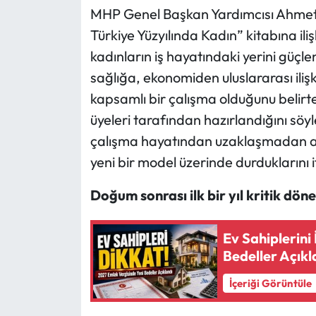
MHP Genel Başkan Yardımcısı Ahmet S
Türkiye Yüzyılında Kadın” kitabına il
kadınların iş hayatındaki yerini güçl
sağlığa, ekonomiden uluslararası iliş
kapsamlı bir çalışma olduğunu belirt
üyeleri tarafından hazırlandığını s
çalışma hayatından uzaklaşmadan anne
yeni bir model üzerinde durduklarını i
Doğum sonrası ilk bir yıl kritik dön
Ev Sahiplerini
Bedeller Açıkl
İçeriği Görüntüle