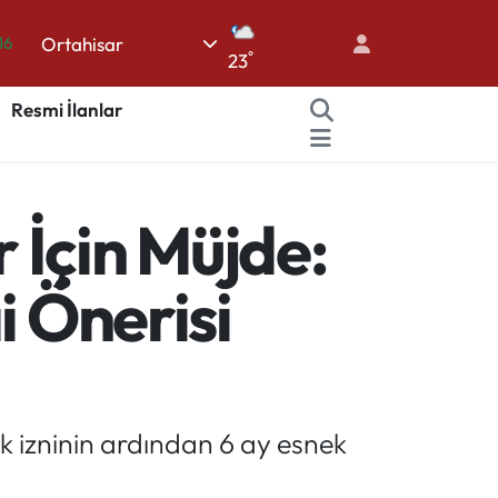
Ortahisar
%0
°
23
08
Resmi İlanlar
%0
12
70
 İçin Müjde:
16
i Önerisi
ık izninin ardından 6 ay esnek