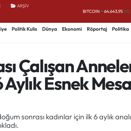
E
ARŞİV
DOLAR
47,6704
EURO
55,0406
%-0.
iye
Politik Kulis
Dünya
Ekonomi
Röportaj
Politika
STERLİN
64,2143
GRAM ALTIN
6500.87
%0.
BİST100
13.799
%
ı Çalışan Anneler
BITCOIN
64.643,95
%0.
6 Aylık Esnek Mesa
ğum sonrası kadınlar için ilk 6 aylık anal
ıkladı.