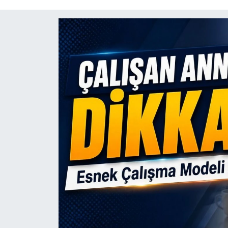
Mektup Galeri
Röportaj
Manşet
Köşe Yazıları
Karikatür Galeri
BIK
ASTROLOJİ
Spor Yazıları
Mektup Galeri