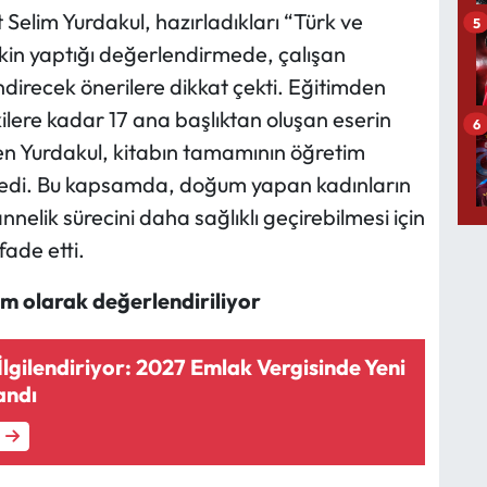
elim Yurdakul, hazırladıkları “Türk ve
5
işkin yaptığı değerlendirmede, çalışan
endirecek önerilere dikkat çekti. Eğitimden
kilere kadar 17 ana başlıktan oluşan eserin
6
en Yurdakul, kitabın tamamının öğretim
öyledi. Bu kapsamda, doğum yapan kadınların
lik sürecini daha sağlıklı geçirebilmesi için
fade etti.
em olarak değerlendiriliyor
 İlgilendiriyor: 2027 Emlak Vergisinde Yeni
andı