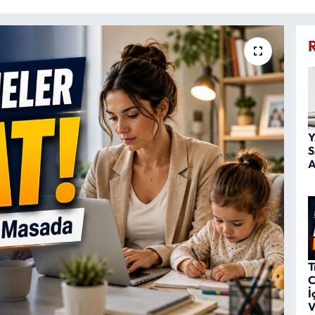
Y
S
A
T
C
İ
V