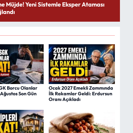
ne Müjde! Yeni Sistemle Eksper Ataması
landı
SGK Borcu Olanlar
Ocak 2027 Emekli Zammında
1 Ağustos Son Gün
İlk Rakamlar Geldi: Erdursun
Oranı Açıkladı