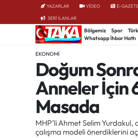
YAZARLAR
VİDEO
E-GAZET
SERİ İLANLAR
Bölgemiz
Trabzon Nöbetçi Eczaneler
Bölgemiz
Spor
Türk
Whatsapp İhbar Hattı
Spor
Trabzon Hava Durumu
EKONOMI
Türkiye
Trabzon Trafik Yoğunluk Haritası
Doğum Sonras
Kültür/Sanat
Süper Lig Puan Durumu ve Fikstür
Anneler İçin 
Politika
Tüm Manşetler
Masada
Politik Kulis
Son Dakika Haberleri
Dünya
Haber Arşivi
MHP’li Ahmet Selim Yurdakul, do
çalışma modeli önerdiklerini aç
Magazin