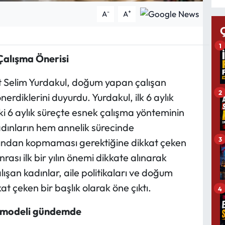
-
+
A
A
1
 Çalışma Önerisi
 Selim Yurdakul, doğum yapan çalışan
2
nerdiklerini duyurdu. Yurdakul, ilk 6 aylık
ki 6 aylık süreçte esnek çalışma yönteminin
Kadınların hem annelik sürecinde
3
ından kopmaması gerektiğine dikkat çeken
rası ilk bir yılın önemi dikkate alınarak
lışan kadınlar, aile politikaları ve doğum
t çeken bir başlık olarak öne çıktı.
4
ma modeli gündemde