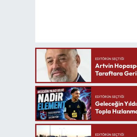
EDITÖRÜN SEÇTIĞI
Artvin Hopasp
Taraftara Geri
EDITÖRÜN SEÇTIĞI
Geleceğin Yıldı
Topla Hızlanma
EDITÖRÜN SEÇTIĞI