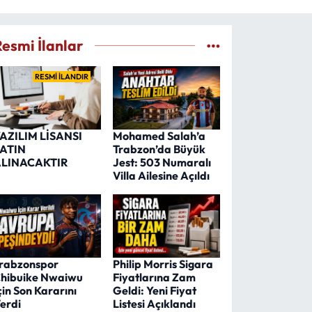
Resmi İlanlar
RESMİ İLANDIR
AZILIM LİSANSI
Mohamed Salah’a
ATIN
Trabzon’da Büyük
LINACAKTIR
Jest: 503 Numaralı
Villa Ailesine Açıldı
rabzonspor
Philip Morris Sigara
hibuike Nwaiwu
Fiyatlarına Zam
çin Son Kararını
Geldi: Yeni Fiyat
erdi
Listesi Açıklandı