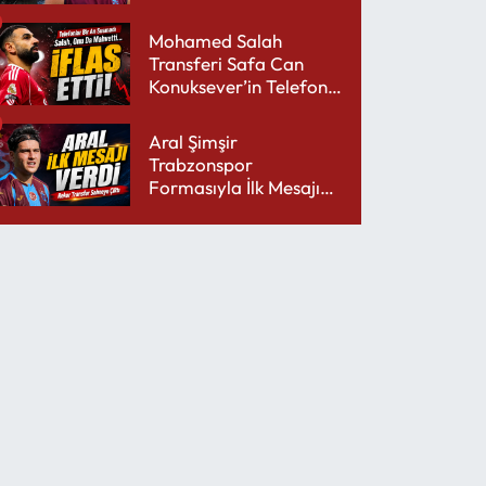
performansıyla şaşırttı
Mohamed Salah
Transferi Safa Can
Konuksever’in Telefon
Şarjını Bitirdi
Aral Şimşir
Trabzonspor
Formasıyla İlk Mesajını
Udinese’ye Verdi