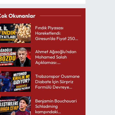
Çok Okunanlar
Fındık Piyasası
Hareketlendi:
Giresun’da Fiyat 250
TL’yi Gördü
Ahmet Ağaoğlu’ndan
Mohamed Salah
Açıklaması:
Trabzonspor’a Çok
Yakışır
Trabzonspor Ousmane
Diabate İçin Sürpriz
Formülü Devreye
Sokuyor
Benjamin Bouchouari
Schladming
kampındaki