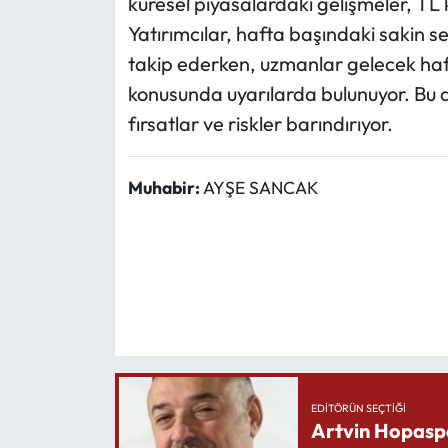
küresel piyasalardaki gelişmeler, TL 
Yatırımcılar, hafta başındaki sakin se
takip ederken, uzmanlar gelecek haf
konusunda uyarılarda bulunuyor. Bu artı
fırsatlar ve riskler barındırıyor.
Muhabir:
AYŞE SANCAK
EDITÖRÜN SEÇTIĞI
Artvin Hopasp