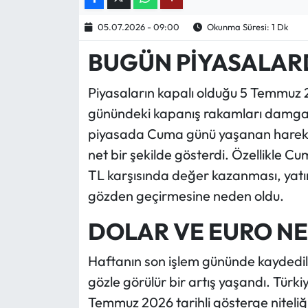
05.07.2026 - 09:00
Okunma Süresi: 1 Dk
Ekonomi
BUGÜN PİYASALAR
Sağlık
Piyasaların kapalı olduğu 5 Temmuz 
Turizm
günündeki kapanış rakamları damga 
piyasada Cuma günü yaşanan hareketli
Teknoloji
net bir şekilde gösterdi. Özellikle 
TL karşısında değer kazanması, yatır
gözden geçirmesine neden oldu.
DOLAR VE EURO N
Haftanın son işlem gününde kaydedil
gözle görülür bir artış yaşandı. Tür
Temmuz 2026 tarihli gösterge niteliğ