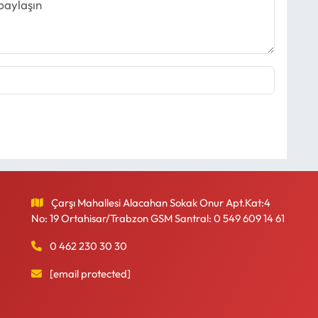
Çarşı Mahallesi Alacahan Sokak Onur Apt.Kat:4
No: 19 Ortahisar/Trabzon GSM Santral: 0 549 609 14 61
0 462 230 30 30
[email protected]