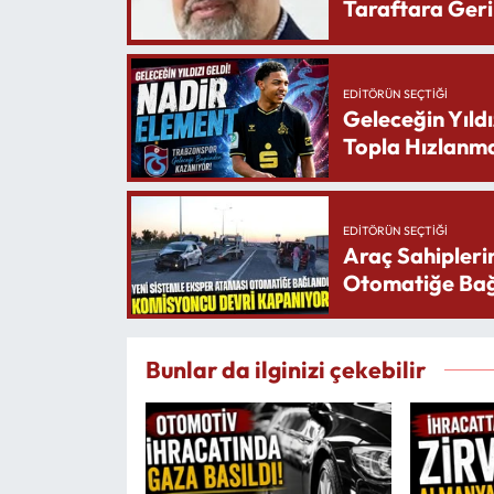
Taraftara Geri
EDITÖRÜN SEÇTIĞI
Geleceğin Yıldı
Topla Hızlanma
EDITÖRÜN SEÇTIĞI
Araç Sahipleri
Otomatiğe Bağ
Bunlar da ilginizi çekebilir