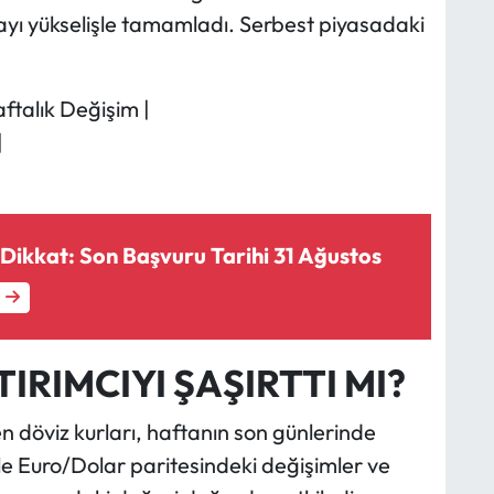
ayı yükselişle tamamladı. Serbest piyasadaki
Haftalık Değişim |
|
Dikkat: Son Başvuru Tarihi 31 Ağustos
IRIMCIYI ŞAŞIRTTI MI?
en döviz kurları, haftanın son günlerinde
kle Euro/Dolar paritesindeki değişimler ve