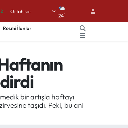
.2
Ortahisar
°
24
17
Resmi İlanlar
27
35
59
 Haftanın
19
dirdi
medik bir artışla haftayı
vesine taşıdı. Peki, bu ani