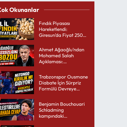
Çok Okunanlar
Fındık Piyasası
Hareketlendi:
Giresun’da Fiyat 250
TL’yi Gördü
Ahmet Ağaoğlu’ndan
Mohamed Salah
Açıklaması:
Trabzonspor’a Çok
Yakışır
Trabzonspor Ousmane
Diabate İçin Sürpriz
Formülü Devreye
Sokuyor
Benjamin Bouchouari
Schladming
kampındaki
performansıyla şaşırttı