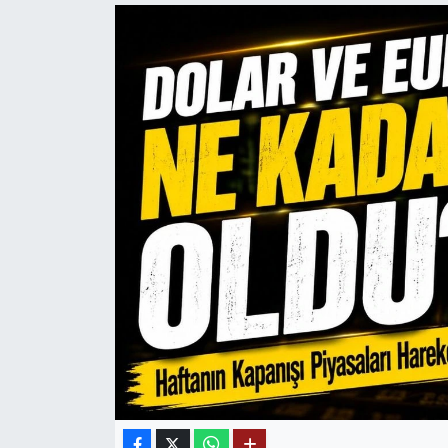
Mektup Galeri
Röportaj
Manşet
Köşe Yazıları
Karikatür Galeri
BIK
ASTROLOJİ
Spor Yazıları
Mektup Galeri