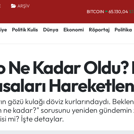
E
ARŞİV
BITCOIN
65.130,04
%1
DOLAR
47,7106
%0.
iye
Politik Kulis
Dünya
Ekonomi
Röportaj
Politika
EURO
55,1652
%0.
STERLİN
64,4046
%0.
GRAM ALTIN
6648.99
%2.
o Ne Kadar Oldu?
BİST100
13.773
%-
asaları Hareketlen
n gözü kulağı döviz kurlarındaydı. Beklen
ne kadar?" sorusunu yeniden gündemin zir
isi mi? İşte detaylar.