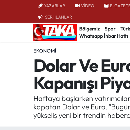
YAZARLAR
VİDEO
E-GAZET
SERİ İLANLAR
Bölgemiz
Trabzon Nöbetçi Eczaneler
Bölgemiz
Spor
Türk
Whatsapp İhbar Hattı
Spor
Trabzon Hava Durumu
EKONOMI
Türkiye
Trabzon Trafik Yoğunluk Haritası
Dolar Ve Eur
Kültür/Sanat
Süper Lig Puan Durumu ve Fikstür
Kapanışı Piy
Politika
Tüm Manşetler
Politik Kulis
Son Dakika Haberleri
Haftaya başlarken yatırımcıları
kapatan Dolar ve Euro, "Bugün 
Dünya
Haber Arşivi
yükseliş yeni bir trendin haberc
Magazin