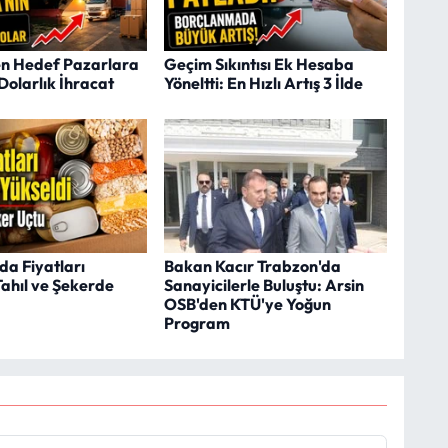
en Hedef Pazarlara
Geçim Sıkıntısı Ek Hesaba
Dolarlık İhracat
Yöneltti: En Hızlı Artış 3 İlde
da Fiyatları
Bakan Kacır Trabzon'da
Tahıl ve Şekerde
Sanayicilerle Buluştu: Arsin
OSB'den KTÜ'ye Yoğun
Program