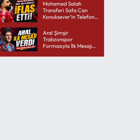
Mohamed Salah
Transferi Safa Can
Konuksever’in Telefon
Şarjını Bitirdi
Aral Şimşir
Trabzonspor
Formasıyla İlk Mesajını
Udinese’ye Verdi