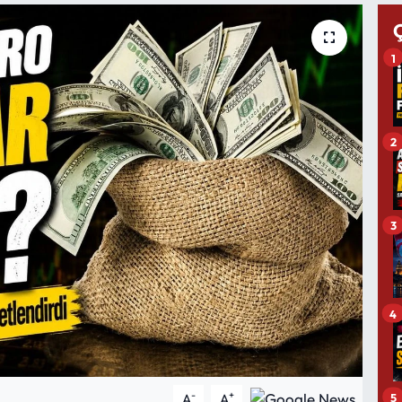
1
2
3
4
-
+
5
A
A