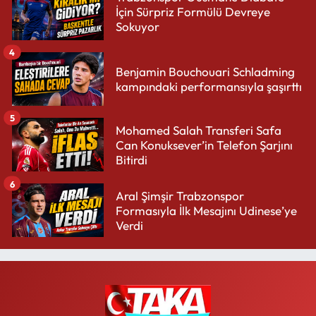
İçin Sürpriz Formülü Devreye
Sokuyor
4
Benjamin Bouchouari Schladming
kampındaki performansıyla şaşırttı
5
Mohamed Salah Transferi Safa
Can Konuksever’in Telefon Şarjını
Bitirdi
6
Aral Şimşir Trabzonspor
Formasıyla İlk Mesajını Udinese’ye
Verdi