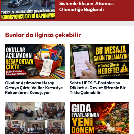
Sistemle Eksper Ataması
Otomatiğe Bağlandı
Bunlar da ilginizi çekebilir
Okullar Açılmadan Hesap
Sahte UETS E-Postalarına
Ortaya Çıktı; Veliler Kırtasiye
Dikkat: e-Devlet Şifreniz Bir
Rakamlarını Konuşuyor
Tıkla Çalınabilir