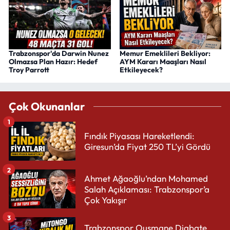
Trabzonspor'da Darwin Nunez
Memur Emeklileri Bekliyor:
Olmazsa Plan Hazır: Hedef
AYM Kararı Maaşları Nasıl
Troy Parrott
Etkileyecek?
Çok Okunanlar
1
Fındık Piyasası Hareketlendi:
Giresun’da Fiyat 250 TL’yi Gördü
2
Ahmet Ağaoğlu’ndan Mohamed
Salah Açıklaması: Trabzonspor’a
Çok Yakışır
3
Trabzonspor Ousmane Diabate