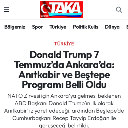
Bölgemiz
Trabzon Nöbetçi Eczaneler
Bölgemiz
Spor
Türkiye
Politik Kulis
Dünya
Spor
Trabzon Hava Durumu
TÜRKIYE
Türkiye
Trabzon Trafik Yoğunluk Haritası
Donald Trump 7
Temmuz’da Ankara’da:
Kültür/Sanat
Süper Lig Puan Durumu ve Fikstür
Anıtkabir ve Beştepe
Politika
Tüm Manşetler
Programı Belli Oldu
Politik Kulis
Son Dakika Haberleri
NATO Zirvesi için Ankara’ya gelmesi beklenen
ABD Başkanı Donald Trump’ın ilk olarak
Dünya
Haber Arşivi
Anıtkabir’i ziyaret edeceği, ardından Beştepe’de
Cumhurbaşkanı Recep Tayyip Erdoğan ile
Magazin
görüşeceği belirtildi.