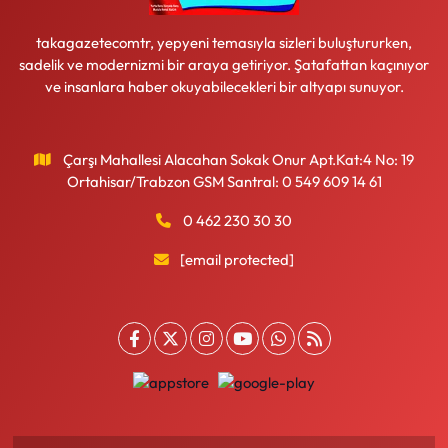
takagazetecomtr, yepyeni temasıyla sizleri buluştururken,
sadelik ve modernizmi bir araya getiriyor. Şatafattan kaçınıyor
ve insanlara haber okuyabilecekleri bir altyapı sunuyor.
Çarşı Mahallesi Alacahan Sokak Onur Apt.Kat:4 No: 19
Ortahisar/Trabzon GSM Santral: 0 549 609 14 61
0 462 230 30 30
[email protected]