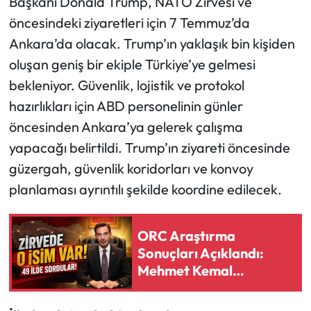
Başkanı Donald Trump, NATO Zirvesi ve
öncesindeki ziyaretleri için 7 Temmuz’da
Ankara’da olacak. Trump’ın yaklaşık bin kişiden
oluşan geniş bir ekiple Türkiye’ye gelmesi
bekleniyor. Güvenlik, lojistik ve protokol
hazırlıkları için ABD personelinin günler
öncesinden Ankara’ya gelerek çalışma
yapacağı belirtildi. Trump’ın ziyareti öncesinde
güzergah, güvenlik koridorları ve konvoy
planlaması ayrıntılı şekilde koordine edilecek.
ORC Araştırma
Sonuçları Açıklandı:
Mehmet Kemal
Yazıcıoğlu Türkiye’de
Zirveye Yerleşti