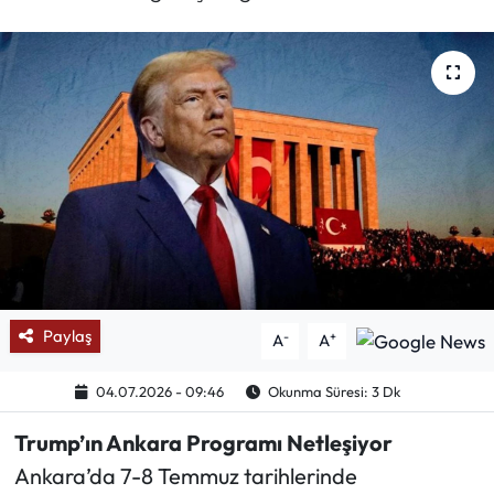
Mektup Galeri
Röportaj
Manşet
Köşe Yazıları
Karikatür Galeri
BIK
Paylaş
-
+
A
A
ASTROLOJİ
04.07.2026 - 09:46
Okunma Süresi: 3 Dk
Spor Yazıları
Trump’ın Ankara Programı Netleşiyor
Ankara’da 7-8 Temmuz tarihlerinde
Mektup Galeri