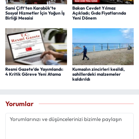
Sami Çift’ten Karabük’te
Bakan Cevdet Yılmaz
Sosyal Hizmetler İçin Yoğun İş
Açıkladı; Gıda Fiyatlarında
Birliği Mesaisi
Yeni Dönem
Resmi Gazete’de Yayımlandı:
Kumsalın zincirleri kesildi,
4 Kritik Göreve Yeni Atama
sahillerdeki malzemeler
kaldırıldı
Yorumlar