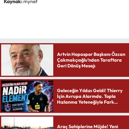
Kaynak:
mynet
Artvin Hopaspor Başkanı Özcan
Çakmakçıoğlu’ndan Taraftara
Geri Dönüş Mesajı
Geleceğin Yıldızı Geldi! Thierry
İçin Avrupa Alarmda. Topla
Hızlanma Yeteneğiyle Fark
Yaratıyor
Araç Sahiplerine Müjde! Yeni