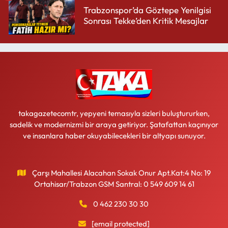
Trabzonspor’da Göztepe Yenilgisi
Sonrası Tekke’den Kritik Mesajlar
takagazetecomtr, yepyeni temasıyla sizleri buluştururken,
sadelik ve modernizmi bir araya getiriyor. Şatafattan kaçınıyor
ve insanlara haber okuyabilecekleri bir altyapı sunuyor.
Çarşı Mahallesi Alacahan Sokak Onur Apt.Kat:4 No: 19
Ortahisar/Trabzon GSM Santral: 0 549 609 14 61
0 462 230 30 30
[email protected]