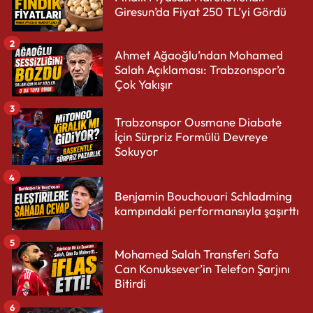
Giresun’da Fiyat 250 TL’yi Gördü
2
Ahmet Ağaoğlu’ndan Mohamed
Salah Açıklaması: Trabzonspor’a
Çok Yakışır
3
Trabzonspor Ousmane Diabate
İçin Sürpriz Formülü Devreye
Sokuyor
4
Benjamin Bouchouari Schladming
kampındaki performansıyla şaşırttı
5
Mohamed Salah Transferi Safa
Can Konuksever’in Telefon Şarjını
Bitirdi
6