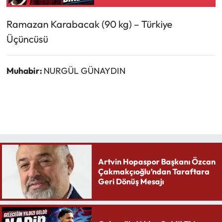
Paredes ve Musah
listede
Ramazan Karabacak (90 kg) – Türkiye
Üçüncüsü
Muhabir:
NURGÜL GÜNAYDIN
Artvin Hopaspor Başkanı Özcan
Çakmakçıoğlu’ndan Taraftara
Geri Dönüş Mesajı