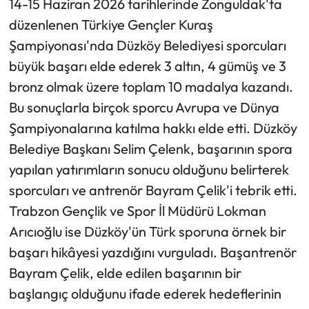
14-15 Haziran 2026 tarihlerinde Zonguldak'ta
düzenlenen Türkiye Gençler Kuraş
Ekonomi
Şampiyonası'nda Düzköy Belediyesi sporcuları
büyük başarı elde ederek 3 altın, 4 gümüş ve 3
Sağlık
bronz olmak üzere toplam 10 madalya kazandı.
Turizm
Bu sonuçlarla birçok sporcu Avrupa ve Dünya
Şampiyonalarına katılma hakkı elde etti. Düzköy
Teknoloji
Belediye Başkanı Selim Çelenk, başarının spora
yapılan yatırımların sonucu olduğunu belirterek
sporcuları ve antrenör Bayram Çelik'i tebrik etti.
Trabzon Gençlik ve Spor İl Müdürü Lokman
Arıcıoğlu ise Düzköy'ün Türk sporuna örnek bir
başarı hikâyesi yazdığını vurguladı. Başantrenör
Bayram Çelik, elde edilen başarının bir
başlangıç olduğunu ifade ederek hedeflerinin