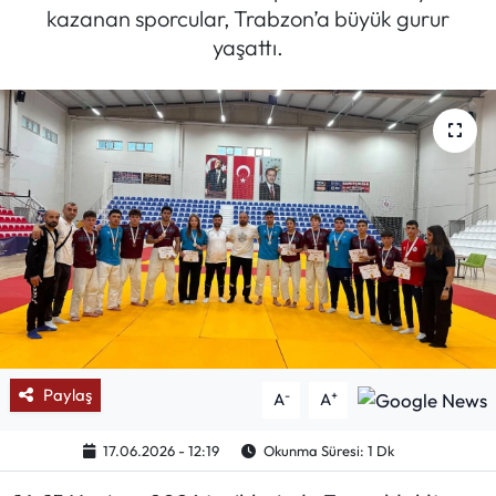
kazanan sporcular, Trabzon’a büyük gurur
Mektup Galeri
yaşattı.
Röportaj
Manşet
Köşe Yazıları
Karikatür Galeri
BIK
ASTROLOJİ
Paylaş
-
+
A
A
Spor Yazıları
17.06.2026 - 12:19
Okunma Süresi: 1 Dk
Mektup Galeri