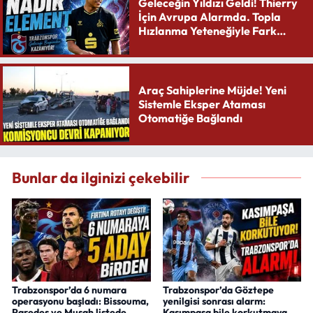
Geleceğin Yıldızı Geldi! Thierry
İçin Avrupa Alarmda. Topla
Hızlanma Yeteneğiyle Fark
Yaratıyor
Araç Sahiplerine Müjde! Yeni
Sistemle Eksper Ataması
Otomatiğe Bağlandı
Bunlar da ilginizi çekebilir
Trabzonspor’da 6 numara
Trabzonspor’da Göztepe
operasyonu başladı: Bissouma,
yenilgisi sonrası alarm:
Paredes ve Musah listede
Kasımpaşa bile korkutmaya