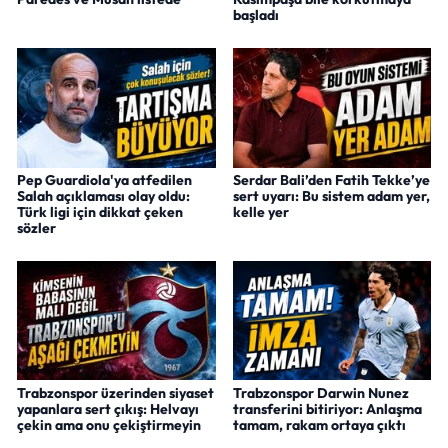
başladı
Pep Guardiola'ya atfedilen
Serdar Bali’den Fatih Tekke’ye
Salah açıklaması olay oldu:
sert uyarı: Bu sistem adam yer,
Türk ligi için dikkat çeken
kelle yer
sözler
Trabzonspor üzerinden siyaset
Trabzonspor Darwin Nunez
yapanlara sert çıkış: Helvayı
transferini bitiriyor: Anlaşma
çekin ama onu çekiştirmeyin
tamam, rakam ortaya çıktı