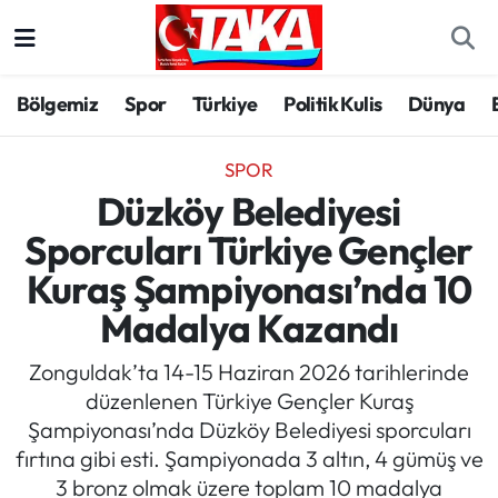
Bölgemiz
Trabzon Nöbetçi Eczaneler
Bölgemiz
Spor
Türkiye
Politik Kulis
Dünya
Spor
Trabzon Hava Durumu
SPOR
Türkiye
Trabzon Trafik Yoğunluk Haritası
Düzköy Belediyesi
Sporcuları Türkiye Gençler
Kültür/Sanat
Süper Lig Puan Durumu ve Fikstür
Kuraş Şampiyonası’nda 10
Politika
Tüm Manşetler
Madalya Kazandı
Politik Kulis
Son Dakika Haberleri
Zonguldak’ta 14-15 Haziran 2026 tarihlerinde
düzenlenen Türkiye Gençler Kuraş
Dünya
Haber Arşivi
Şampiyonası’nda Düzköy Belediyesi sporcuları
fırtına gibi esti. Şampiyonada 3 altın, 4 gümüş ve
Magazin
3 bronz olmak üzere toplam 10 madalya