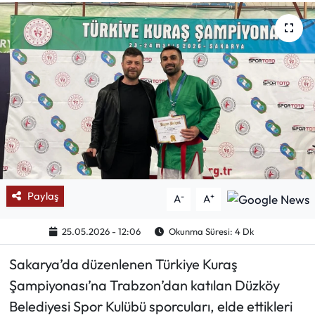
Mektup Galeri
Röportaj
Manşet
Köşe Yazıları
Karikatür Galeri
Paylaş
-
+
A
A
BIK
25.05.2026 - 12:06
Okunma Süresi: 4 Dk
ASTROLOJİ
Sakarya’da düzenlenen Türkiye Kuraş
Spor Yazıları
Şampiyonası’na Trabzon’dan katılan Düzköy
Belediyesi Spor Kulübü sporcuları, elde ettikleri
Mektup Galeri