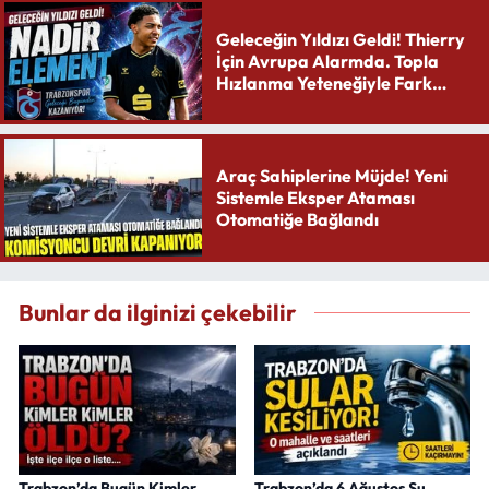
Geleceğin Yıldızı Geldi! Thierry
İçin Avrupa Alarmda. Topla
Hızlanma Yeteneğiyle Fark
Yaratıyor
Araç Sahiplerine Müjde! Yeni
Sistemle Eksper Ataması
Otomatiğe Bağlandı
Bunlar da ilginizi çekebilir
Trabzon’da Bugün Kimler
Trabzon’da 6 Ağustos Su