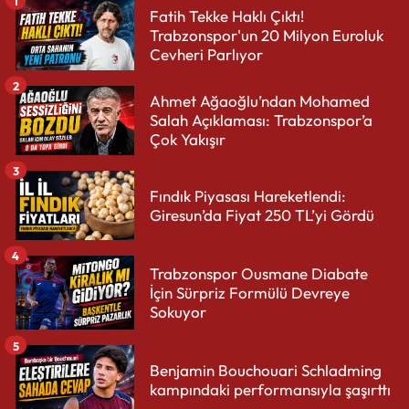
1
Fatih Tekke Haklı Çıktı!
Trabzonspor'un 20 Milyon Euroluk
Cevheri Parlıyor
2
Ahmet Ağaoğlu’ndan Mohamed
Salah Açıklaması: Trabzonspor’a
Çok Yakışır
3
Fındık Piyasası Hareketlendi:
Giresun’da Fiyat 250 TL’yi Gördü
4
Trabzonspor Ousmane Diabate
İçin Sürpriz Formülü Devreye
Sokuyor
5
Benjamin Bouchouari Schladming
kampındaki performansıyla şaşırttı