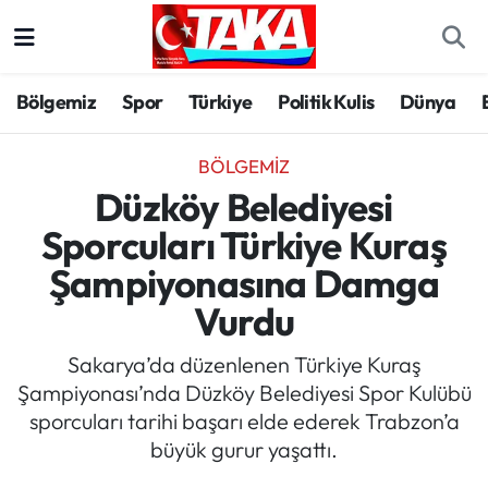
Bölgemiz
Trabzon Nöbetçi Eczaneler
Bölgemiz
Spor
Türkiye
Politik Kulis
Dünya
Spor
Trabzon Hava Durumu
BÖLGEMIZ
Türkiye
Trabzon Trafik Yoğunluk Haritası
Düzköy Belediyesi
Sporcuları Türkiye Kuraş
Kültür/Sanat
Süper Lig Puan Durumu ve Fikstür
Şampiyonasına Damga
Politika
Tüm Manşetler
Vurdu
Politik Kulis
Son Dakika Haberleri
Sakarya’da düzenlenen Türkiye Kuraş
Şampiyonası’nda Düzköy Belediyesi Spor Kulübü
Dünya
Haber Arşivi
sporcuları tarihi başarı elde ederek Trabzon’a
büyük gurur yaşattı.
Magazin