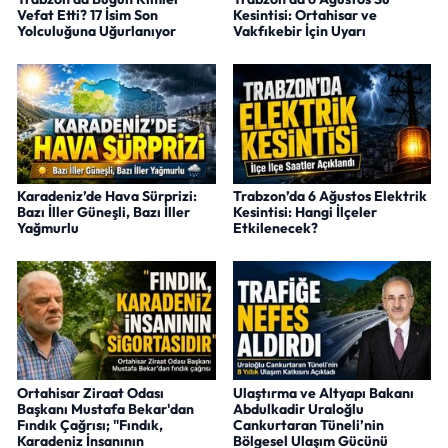
Vefat Etti? 17 İsim Son
Kesintisi: Ortahisar ve
Yolculuğuna Uğurlanıyor
Vakfıkebir İçin Uyarı
Karadeniz’de Hava Sürprizi:
Trabzon’da 6 Ağustos Elektrik
Bazı İller Güneşli, Bazı İller
Kesintisi: Hangi İlçeler
Yağmurlu
Etkilenecek?
Ortahisar Ziraat Odası
Ulaştırma ve Altyapı Bakanı
Başkanı Mustafa Bekar'dan
Abdulkadir Uraloğlu
Fındık Çağrısı; "Fındık,
Cankurtaran Tüneli’nin
Karadeniz İnsanının
Bölgesel Ulaşım Gücünü