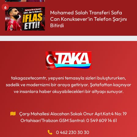
6
Mohamed Salah Transferi Safa
Can Konuksever’in Telefon Şarjını
Bitirdi
takagazetecomtr, yepyeni temasıyla sizleri buluştururken,
sadelik ve modernizmi bir araya getiriyor. Şatafattan kaçınıyor
ve insanlara haber okuyabilecekleri bir altyapı sunuyor.
Çarşı Mahallesi Alacahan Sokak Onur Apt.Kat:4 No: 19
Ortahisar/Trabzon GSM Santral: 0 549 609 14 61
0 462 230 30 30