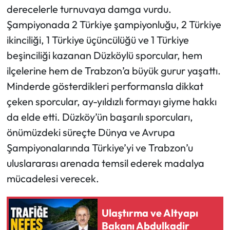
derecelerle turnuvaya damga vurdu.
Şampiyonada 2 Türkiye şampiyonluğu, 2 Türkiye
Ekonomi
ikinciliği, 1 Türkiye üçüncülüğü ve 1 Türkiye
Sağlık
beşinciliği kazanan Düzköylü sporcular, hem
ilçelerine hem de Trabzon’a büyük gurur yaşattı.
Turizm
Minderde gösterdikleri performansla dikkat
çeken sporcular, ay-yıldızlı formayı giyme hakkı
Teknoloji
da elde etti. Düzköy’ün başarılı sporcuları,
önümüzdeki süreçte Dünya ve Avrupa
Şampiyonalarında Türkiye’yi ve Trabzon’u
uluslararası arenada temsil ederek madalya
mücadelesi verecek.
Ulaştırma ve Altyapı
Bakanı Abdulkadir