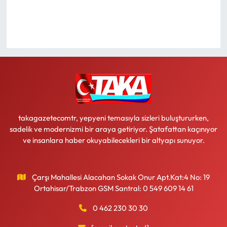
Ekonomi
Sağlık
Turizm
Teknoloji
takagazetecomtr, yepyeni temasıyla sizleri buluştururken,
sadelik ve modernizmi bir araya getiriyor. Şatafattan kaçınıyor
ve insanlara haber okuyabilecekleri bir altyapı sunuyor.
Çarşı Mahallesi Alacahan Sokak Onur Apt.Kat:4 No: 19
Ortahisar/Trabzon GSM Santral: 0 549 609 14 61
0 462 230 30 30