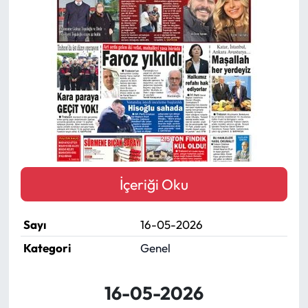
Mektup Galeri
Röportaj
Manşet
Köşe Yazıları
Karikatür Galeri
İçeriği Oku
BIK
Sayı
16-05-2026
ASTROLOJİ
Kategori
Genel
Spor Yazıları
16-05-2026
Mektup Galeri