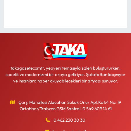
Ekonomi
Sağlık
Turizm
Teknoloji
takagazetecomtr, yepyeni temasıyla sizleri buluştururken,
sadelik ve modernizmi bir araya getiriyor. Şatafattan kaçınıyor
ve insanlara haber okuyabilecekleri bir altyapı sunuyor.
Çarşı Mahallesi Alacahan Sokak Onur Apt.Kat:4 No: 19
Ortahisar/Trabzon GSM Santral: 0 549 609 14 61
0 462 230 30 30