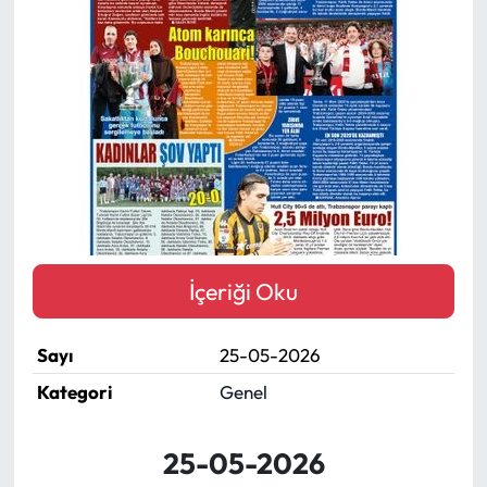
Mektup Galeri
Röportaj
Manşet
Köşe Yazıları
Karikatür Galeri
İçeriği Oku
BIK
Sayı
25-05-2026
ASTROLOJİ
Kategori
Genel
Spor Yazıları
25-05-2026
Mektup Galeri