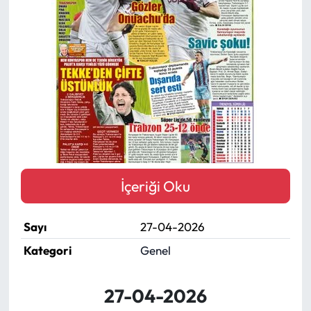
Mektup Galeri
Röportaj
Manşet
Köşe Yazıları
Karikatür Galeri
İçeriği Oku
BIK
Sayı
27-04-2026
ASTROLOJİ
Kategori
Genel
Spor Yazıları
27-04-2026
Mektup Galeri