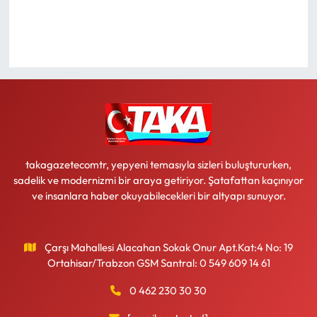
Ekonomi
Sağlık
Turizm
Teknoloji
takagazetecomtr, yepyeni temasıyla sizleri buluştururken,
sadelik ve modernizmi bir araya getiriyor. Şatafattan kaçınıyor
ve insanlara haber okuyabilecekleri bir altyapı sunuyor.
Çarşı Mahallesi Alacahan Sokak Onur Apt.Kat:4 No: 19
Ortahisar/Trabzon GSM Santral: 0 549 609 14 61
0 462 230 30 30