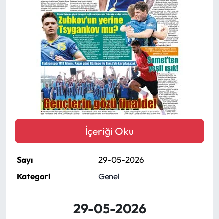
Mektup Galeri
Röportaj
Manşet
Köşe Yazıları
Karikatür Galeri
İçeriği Oku
BIK
Sayı
29-05-2026
ASTROLOJİ
Kategori
Genel
Spor Yazıları
29-05-2026
Mektup Galeri