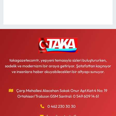
Ekonomi
Sağlık
Turizm
Teknoloji
takagazetecomtr, yepyeni temasıyla sizleri buluştururken,
sadelik ve modernizmi bir araya getiriyor. Şatafattan kaçınıyor
ve insanlara haber okuyabilecekleri bir altyapı sunuyor.
Çarşı Mahallesi Alacahan Sokak Onur Apt.Kat:4 No: 19
Ortahisar/Trabzon GSM Santral: 0 549 609 14 61
0 462 230 30 30