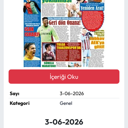
Mektup Galeri
Röportaj
Manşet
Köşe Yazıları
Karikatür Galeri
İçeriği Oku
BIK
Sayı
3-06-2026
ASTROLOJİ
Kategori
Genel
Spor Yazıları
3-06-2026
Mektup Galeri