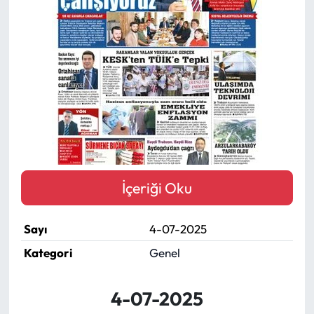
Mektup Galeri
Röportaj
Manşet
Köşe Yazıları
Karikatür Galeri
İçeriği Oku
BIK
Sayı
4-07-2025
ASTROLOJİ
Kategori
Genel
Spor Yazıları
4-07-2025
Mektup Galeri