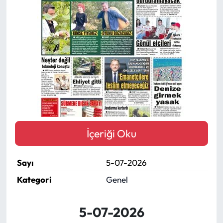
Mektup Galeri
Röportaj
Manşet
Köşe Yazıları
Karikatür Galeri
İçeriği Oku
BIK
Sayı
5-07-2026
ASTROLOJİ
Kategori
Genel
Spor Yazıları
5-07-2026
Mektup Galeri