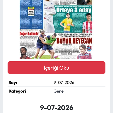
Mektup Galeri
Röportaj
Manşet
Köşe Yazıları
Karikatür Galeri
İçeriği Oku
BIK
Sayı
9-07-2026
ASTROLOJİ
Kategori
Genel
Spor Yazıları
9-07-2026
Mektup Galeri