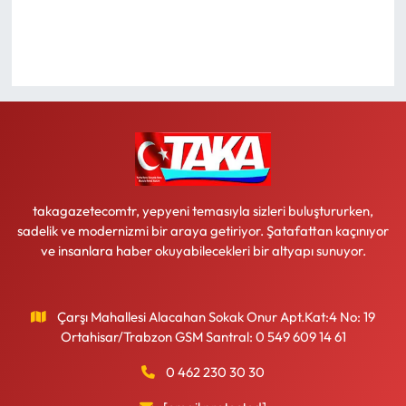
Ekonomi
Sağlık
Turizm
Teknoloji
takagazetecomtr, yepyeni temasıyla sizleri buluştururken,
sadelik ve modernizmi bir araya getiriyor. Şatafattan kaçınıyor
ve insanlara haber okuyabilecekleri bir altyapı sunuyor.
Çarşı Mahallesi Alacahan Sokak Onur Apt.Kat:4 No: 19
Ortahisar/Trabzon GSM Santral: 0 549 609 14 61
0 462 230 30 30