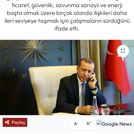
ticaret, güvenlik, savunma sanayii ve enerji
Mektup Galeri
başta olmak üzere birçok alanda ilişkileri daha
ileri seviyeye taşımak için çalışmaların sürdüğünü
Röportaj
ifade etti.
Manşet
Köşe Yazıları
Karikatür Galeri
BIK
ASTROLOJİ
Spor Yazıları
Paylaş
-
+
A
A
Mektup Galeri