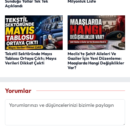
Sunduğu Yollar Tek Tek
Milyonluk Liste
Açıklandı
Tekstil Sektöründe Mayıs
Meclis'te Şehit Aileleri Ve
Tablosu Ortaya Çıktı; Mayıs
Gaziler İçin Yeni Düzenleme:
Verileri Dikkat Çekti
Maaşlarda Hangi Değişiklikler
Var?
Yorumlar