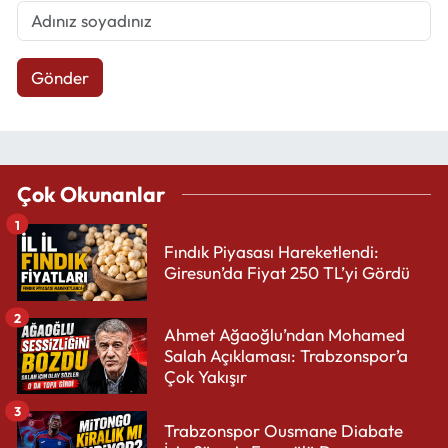
Gönder
Çok Okunanlar
1
Fındık Piyasası Hareketlendi:
Giresun’da Fiyat 250 TL’yi Gördü
2
Ahmet Ağaoğlu’ndan Mohamed
Salah Açıklaması: Trabzonspor’a
Çok Yakışır
3
Trabzonspor Ousmane Diabate