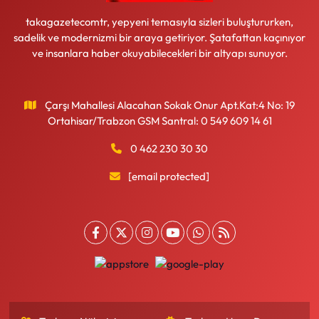
takagazetecomtr, yepyeni temasıyla sizleri buluştururken,
sadelik ve modernizmi bir araya getiriyor. Şatafattan kaçınıyor
ve insanlara haber okuyabilecekleri bir altyapı sunuyor.
Çarşı Mahallesi Alacahan Sokak Onur Apt.Kat:4 No: 19
Ortahisar/Trabzon GSM Santral: 0 549 609 14 61
0 462 230 30 30
[email protected]