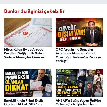
Bunlar da ilginizi çekebilir
Miras Kalan Ev ve Arsada
ORC Araştırma Sonuçları
Kurallar Değişti: İlk Satışa
Açıklandı: Mehmet Kemal
Sadece Mirasçılar Girecek
Yazıcıoğlu Türkiye’de Zirveye
Yerleşti
Emeklilik İçin Primi Eksik
AHBAP’a Bağış Yapan Ünlüler
Olanlar Dikkat: SGK’nın
Ortaya Çıktı: İşte İsim İsim