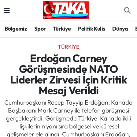
Bölgemiz
Trabzon Nöbetçi Eczaneler
Bölgemiz
Spor
Türkiye
Politik Kulis
Dünya
Spor
Trabzon Hava Durumu
TÜRKIYE
Türkiye
Trabzon Trafik Yoğunluk Haritası
Erdoğan Carney
Görüşmesinde NATO
Kültür/Sanat
Süper Lig Puan Durumu ve Fikstür
Liderler Zirvesi İçin Kritik
Politika
Tüm Manşetler
Mesaj Verildi
Politik Kulis
Son Dakika Haberleri
Cumhurbaşkanı Recep Tayyip Erdoğan, Kanada
Başbakanı Mark Carney ile telefon görüşmesi
Dünya
Haber Arşivi
gerçekleştirdi. Görüşmede Türkiye-Kanada ikili
ilişkilerinin yanı sıra bölgesel ve küresel
Magazin
gelişmeler ele alındı. Cumhurbaşkanı Erdoğan,