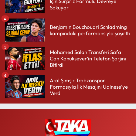
İçin Sürpriz Formülü Devreye
Sokuyor
4
Benjamin Bouchouari Schladming
kampındaki performansıyla şaşırttı
5
Mohamed Salah Transferi Safa
Can Konuksever’in Telefon Şarjını
Bitirdi
6
Aral Şimşir Trabzonspor
Formasıyla İlk Mesajını Udinese’ye
Verdi