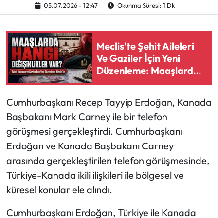
05.07.2026 - 12:47
Okunma Süresi: 1 Dk
Ekonomi
Meclis'te Şehit Aileleri
Sağlık
Ve Gaziler İçin Yeni
Düzenleme: Maaşlarda
Turizm
Hangi Değişiklikler Var?
Teknoloji
Cumhurbaşkanı Recep Tayyip Erdoğan, Kanada
Başbakanı Mark Carney ile bir telefon
görüşmesi gerçekleştirdi. Cumhurbaşkanı
Erdoğan ve Kanada Başbakanı Carney
arasında gerçekleştirilen telefon görüşmesinde,
Türkiye-Kanada ikili ilişkileri ile bölgesel ve
küresel konular ele alındı.
Cumhurbaşkanı Erdoğan, Türkiye ile Kanada