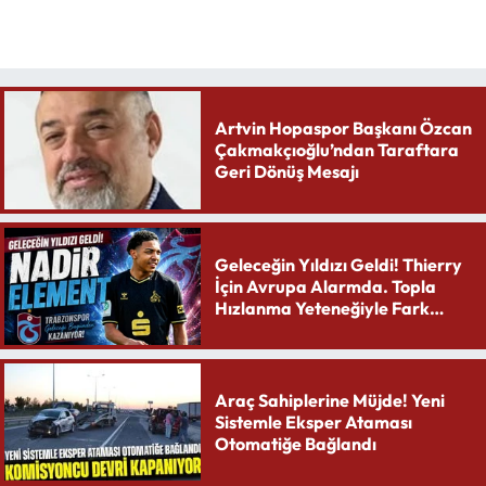
Artvin Hopaspor Başkanı Özcan
Çakmakçıoğlu’ndan Taraftara
Geri Dönüş Mesajı
Geleceğin Yıldızı Geldi! Thierry
İçin Avrupa Alarmda. Topla
Hızlanma Yeteneğiyle Fark
Yaratıyor
Araç Sahiplerine Müjde! Yeni
Sistemle Eksper Ataması
Otomatiğe Bağlandı