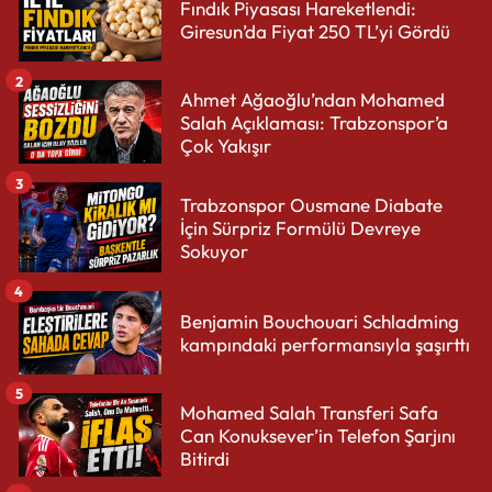
Fındık Piyasası Hareketlendi:
Giresun’da Fiyat 250 TL’yi Gördü
2
Ahmet Ağaoğlu’ndan Mohamed
Salah Açıklaması: Trabzonspor’a
Çok Yakışır
3
Trabzonspor Ousmane Diabate
İçin Sürpriz Formülü Devreye
Sokuyor
4
Benjamin Bouchouari Schladming
kampındaki performansıyla şaşırttı
5
Mohamed Salah Transferi Safa
Can Konuksever’in Telefon Şarjını
Bitirdi