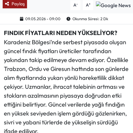
Paylaş
-
+
A
A
Ekonomi
09.05.2026 - 09:00
Okunma Süresi: 2 Dk
Sağlık
FINDIK FİYATLARI NEDEN YÜKSELİYOR?
Karadeniz Bölgesi’nde serbest piyasada oluşan
Turizm
güncel fındık fiyatları üreticiler tarafından
Teknoloji
yakından takip edilmeye devam ediyor. Özellikle
Trabzon, Ordu ve Giresun hattında son günlerde
alım fiyatlarında yukarı yönlü hareketlilik dikkat
çekiyor. Uzmanlar, ihracat talebinin artması ve
stokların azalmasının piyasaya doğrudan etki
ettiğini belirtiyor. Güncel verilerde yağlı fındığın
en yüksek seviyeden işlem gördüğü gözlenirken,
sivri ve yabani türlerde de yükselişin sürdüğü
ifade ediliyor.