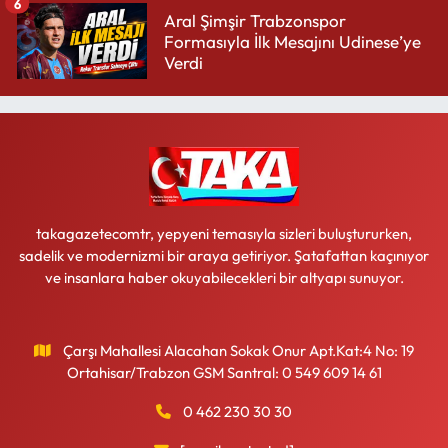
6
Aral Şimşir Trabzonspor
Formasıyla İlk Mesajını Udinese’ye
Verdi
takagazetecomtr, yepyeni temasıyla sizleri buluştururken,
sadelik ve modernizmi bir araya getiriyor. Şatafattan kaçınıyor
ve insanlara haber okuyabilecekleri bir altyapı sunuyor.
Çarşı Mahallesi Alacahan Sokak Onur Apt.Kat:4 No: 19
Ortahisar/Trabzon GSM Santral: 0 549 609 14 61
0 462 230 30 30