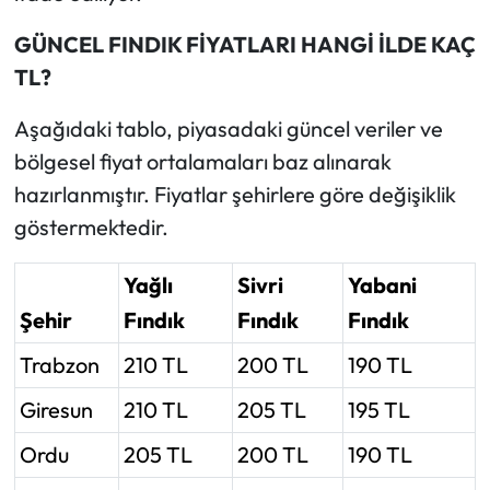
GÜNCEL FINDIK FİYATLARI HANGİ İLDE KAÇ
TL?
Aşağıdaki tablo, piyasadaki güncel veriler ve
bölgesel fiyat ortalamaları baz alınarak
hazırlanmıştır. Fiyatlar şehirlere göre değişiklik
göstermektedir.
Yağlı
Sivri
Yabani
Şehir
Fındık
Fındık
Fındık
Trabzon
210 TL
200 TL
190 TL
Giresun
210 TL
205 TL
195 TL
Ordu
205 TL
200 TL
190 TL