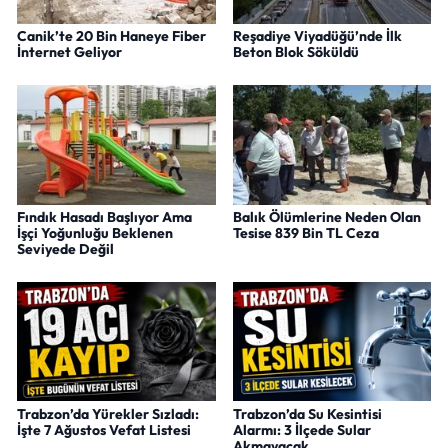
Canik’te 20 Bin Haneye Fiber
Reşadiye Viyadüğü’nde İlk
İnternet Geliyor
Beton Blok Söküldü
Fındık Hasadı Başlıyor Ama
Balık Ölümlerine Neden Olan
İşçi Yoğunluğu Beklenen
Tesise 839 Bin TL Ceza
Seviyede Değil
Trabzon’da Yürekler Sızladı:
Trabzon’da Su Kesintisi
İşte 7 Ağustos Vefat Listesi
Alarmı: 3 İlçede Sular
Akmayacak