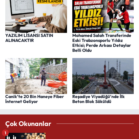
RESMİ İLANDIR
YAZILIM LİSANSI SATIN
Mohamed Salah Transferinde
ALINACAKTIR
Eski Trabzonsporlu Yıldız
Etkisi; Perde Arkası Detaylar
Belli Oldu
Canik’te 20 Bin Haneye Fiber
Reşadiye Viyadüğü’nde İlk
İnternet Geliyor
Beton Blok Söküldü
Çok Okunanlar
1