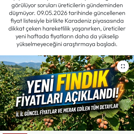
görülüyor soruları üreticilerin gündeminden
Mektup Galeri
düşmüyor. 09.05.2026 tarihinde güncellenen
fiyat listesiyle birlikte Karadeniz piyasasında
Röportaj
dikkat çeken hareketlilik yaşanırken, üreticiler
yeni haftada fiyatların daha da yükselip
Manşet
yükselmeyeceğini araştırmaya başladı.
Köşe Yazıları
Karikatür Galeri
BIK
ASTROLOJİ
Spor Yazıları
Mektup Galeri