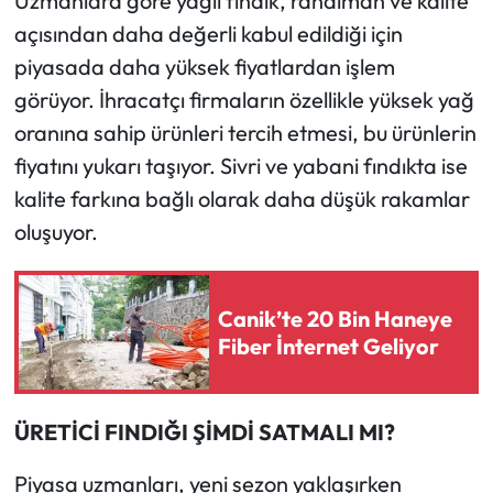
Uzmanlara göre yağlı fındık, randıman ve kalite
açısından daha değerli kabul edildiği için
piyasada daha yüksek fiyatlardan işlem
görüyor. İhracatçı firmaların özellikle yüksek yağ
oranına sahip ürünleri tercih etmesi, bu ürünlerin
fiyatını yukarı taşıyor. Sivri ve yabani fındıkta ise
kalite farkına bağlı olarak daha düşük rakamlar
oluşuyor.
Canik’te 20 Bin Haneye
Fiber İnternet Geliyor
ÜRETİCİ FINDIĞI ŞİMDİ SATMALI MI?
Piyasa uzmanları, yeni sezon yaklaşırken