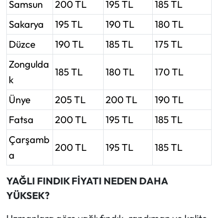
Samsun
200 TL
195 TL
185 TL
Sakarya
195 TL
190 TL
180 TL
Düzce
190 TL
185 TL
175 TL
Zongulda
185 TL
180 TL
170 TL
k
Ünye
205 TL
200 TL
190 TL
Fatsa
200 TL
195 TL
185 TL
Çarşamb
200 TL
195 TL
185 TL
a
YAĞLI FINDIK FİYATI NEDEN DAHA
YÜKSEK?