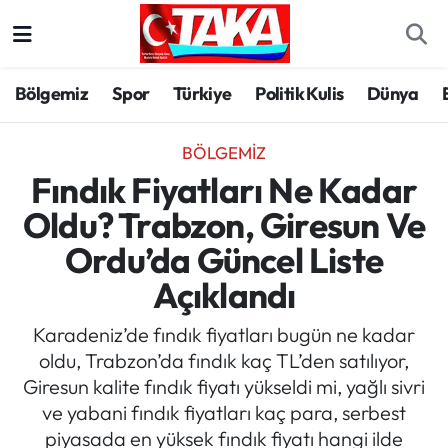
Bölgemiz
Trabzon Nöbetçi Eczaneler
Bölgemiz
Spor
Türkiye
Politik Kulis
Dünya
Spor
Trabzon Hava Durumu
BÖLGEMIZ
Türkiye
Trabzon Trafik Yoğunluk Haritası
Fındık Fiyatları Ne Kadar
Oldu? Trabzon, Giresun Ve
Kültür/Sanat
Süper Lig Puan Durumu ve Fikstür
Ordu’da Güncel Liste
Politika
Tüm Manşetler
Açıklandı
Politik Kulis
Son Dakika Haberleri
Karadeniz’de fındık fiyatları bugün ne kadar
oldu, Trabzon’da fındık kaç TL’den satılıyor,
Dünya
Haber Arşivi
Giresun kalite fındık fiyatı yükseldi mi, yağlı sivri
ve yabani fındık fiyatları kaç para, serbest
Magazin
piyasada en yüksek fındık fiyatı hangi ilde