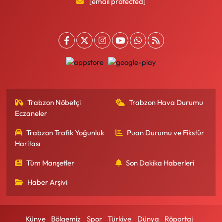
[email protected]
Trabzon Nöbetçi
Trabzon Hava Durumu
Eczaneler
Trabzon Trafik Yoğunluk
Puan Durumu ve Fikstür
Haritası
Tüm Manşetler
Son Dakika Haberleri
Haber Arşivi
Künye
Bölgemiz
Spor
Türkiye
Dünya
Röportaj