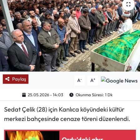
Mektup Galeri
Röportaj
Manşet
Köşe Yazıları
Karikatür Galeri
Paylaş
-
+
A
A
BIK
25.05.2026 - 14:03
Okunma Süresi: 1 Dk
ASTROLOJİ
Sedat Çelik (28) için Kanlıca köyündeki kültür
merkezi bahçesinde cenaze töreni düzenlendi.
Spor Yazıları
Mektup Galeri
Ordu'daki ahır