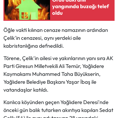
yangınında buzağı telef
oldu
Ekonomi
Sağlık
Öğle vakti kılınan cenaze namazının ardından
Çelik'in cenazesi, aynı yerdeki aile
Turizm
kabristanlığına defnedildi.
Teknoloji
Törene, Çelik'in ailesi ve yakınlarının yanı sıra AK
Parti Giresun Milletvekili Ali Temür, Yağlıdere
Kaymakamı Muhammed Taha Büyükserin,
Yağlıdere Belediye Başkanı Yaşar İbaş ile
vatandaşlar katıldı.
Kanlıca köyünden geçen Yağlıdere Deresi'nde
önceki gün balık tutarken akıntıya kapılan Sedat
Çelik (54) ile aynı adı taşıyan 28 yaşındaki