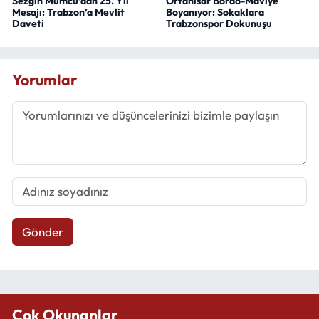
Sezgin Mumcu’dan 25. Yıl
Ortahisar Bordo-Maviye
Mesajı: Trabzon’a Mevlit
Boyanıyor: Sokaklara
Daveti
Trabzonspor Dokunuşu
Yorumlar
Gönder
Çok Okunanlar