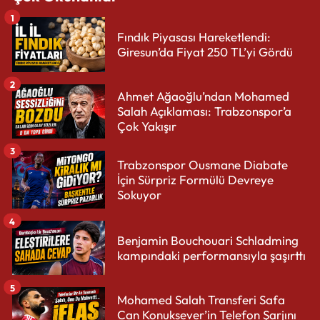
1
Fındık Piyasası Hareketlendi:
Giresun’da Fiyat 250 TL’yi Gördü
2
Ahmet Ağaoğlu’ndan Mohamed
Salah Açıklaması: Trabzonspor’a
Çok Yakışır
3
Trabzonspor Ousmane Diabate
İçin Sürpriz Formülü Devreye
Sokuyor
4
Benjamin Bouchouari Schladming
kampındaki performansıyla şaşırttı
5
Mohamed Salah Transferi Safa
Can Konuksever’in Telefon Şarjını