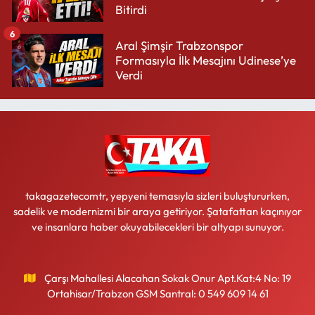
Bitirdi
6
Aral Şimşir Trabzonspor
Formasıyla İlk Mesajını Udinese’ye
Verdi
takagazetecomtr, yepyeni temasıyla sizleri buluştururken,
sadelik ve modernizmi bir araya getiriyor. Şatafattan kaçınıyor
ve insanlara haber okuyabilecekleri bir altyapı sunuyor.
Çarşı Mahallesi Alacahan Sokak Onur Apt.Kat:4 No: 19
Ortahisar/Trabzon GSM Santral: 0 549 609 14 61