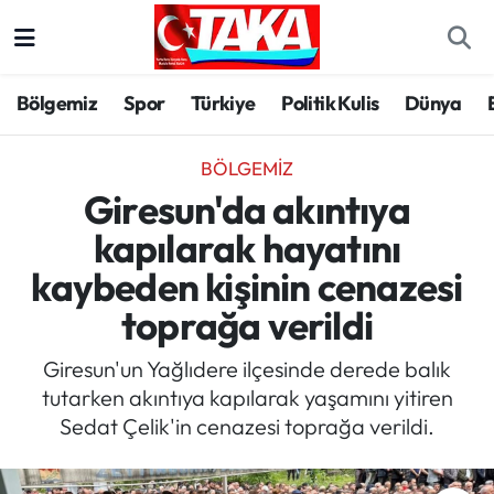
Bölgemiz
Trabzon Nöbetçi Eczaneler
Bölgemiz
Spor
Türkiye
Politik Kulis
Dünya
Spor
Trabzon Hava Durumu
BÖLGEMIZ
Türkiye
Trabzon Trafik Yoğunluk Haritası
Giresun'da akıntıya
kapılarak hayatını
Kültür/Sanat
Süper Lig Puan Durumu ve Fikstür
kaybeden kişinin cenazesi
Politika
Tüm Manşetler
toprağa verildi
Politik Kulis
Son Dakika Haberleri
Giresun'un Yağlıdere ilçesinde derede balık
tutarken akıntıya kapılarak yaşamını yitiren
Dünya
Haber Arşivi
Sedat Çelik'in cenazesi toprağa verildi.
Magazin