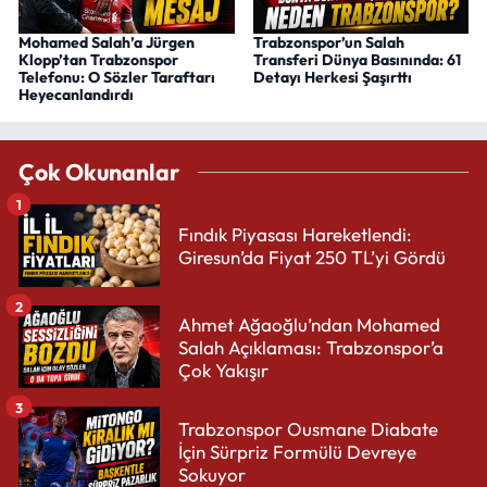
Mohamed Salah’a Jürgen
Trabzonspor’un Salah
Klopp’tan Trabzonspor
Transferi Dünya Basınında: 61
Telefonu: O Sözler Taraftarı
Detayı Herkesi Şaşırttı
Heyecanlandırdı
Çok Okunanlar
1
Fındık Piyasası Hareketlendi:
Giresun’da Fiyat 250 TL’yi Gördü
2
Ahmet Ağaoğlu’ndan Mohamed
Salah Açıklaması: Trabzonspor’a
Çok Yakışır
3
Trabzonspor Ousmane Diabate
İçin Sürpriz Formülü Devreye
Sokuyor