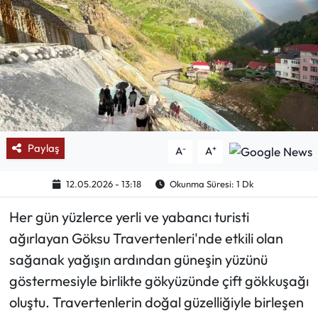
Mektup Galeri
Röportaj
Manşet
Köşe Yazıları
Paylaş
-
+
A
A
Karikatür Galeri
12.05.2026 - 13:18
Okunma Süresi: 1 Dk
BIK
Her gün yüzlerce yerli ve yabancı turisti
ağırlayan Göksu Travertenleri'nde etkili olan
ASTROLOJİ
sağanak yağışın ardından güneşin yüzünü
Spor Yazıları
göstermesiyle birlikte gökyüzünde çift gökkuşağı
oluştu. Travertenlerin doğal güzelliğiyle birleşen
Mektup Galeri