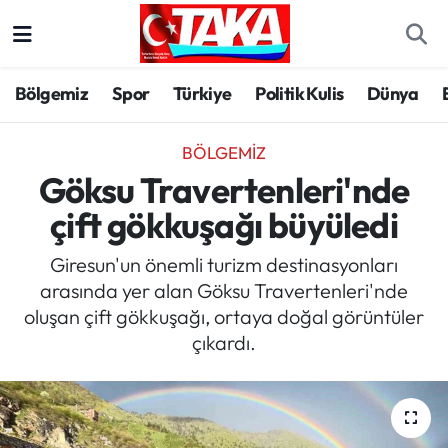
Bölgemiz
Trabzon Nöbetçi Eczaneler
Bölgemiz
Spor
Türkiye
Politik Kulis
Dünya
Spor
Trabzon Hava Durumu
BÖLGEMIZ
Türkiye
Trabzon Trafik Yoğunluk Haritası
Göksu Travertenleri'nde
çift gökkuşağı büyüledi
Kültür/Sanat
Süper Lig Puan Durumu ve Fikstür
Giresun'un önemli turizm destinasyonları
Politika
Tüm Manşetler
arasında yer alan Göksu Travertenleri'nde
oluşan çift gökkuşağı, ortaya doğal görüntüler
Politik Kulis
Son Dakika Haberleri
çıkardı.
Dünya
Haber Arşivi
Magazin