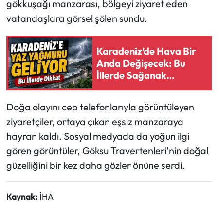
gökkuşağı manzarası, bölgeyi ziyaret eden
vatandaşlara görsel şölen sundu.
Ekonomi
Sağlık
Karadeniz’de Hava Bir
Anda Değişecek: Bu
Turizm
İllerde Sağanak
Bekleniyor
Teknoloji
Doğa olayını cep telefonlarıyla görüntüleyen
ziyaretçiler, ortaya çıkan eşsiz manzaraya
hayran kaldı. Sosyal medyada da yoğun ilgi
gören görüntüler, Göksu Travertenleri'nin doğal
güzelliğini bir kez daha gözler önüne serdi.
Kaynak:
İHA