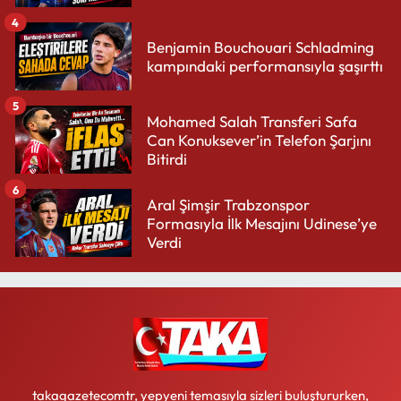
4
Benjamin Bouchouari Schladming
kampındaki performansıyla şaşırttı
5
Mohamed Salah Transferi Safa
Can Konuksever’in Telefon Şarjını
Bitirdi
6
Aral Şimşir Trabzonspor
Formasıyla İlk Mesajını Udinese’ye
Verdi
takagazetecomtr, yepyeni temasıyla sizleri buluştururken,