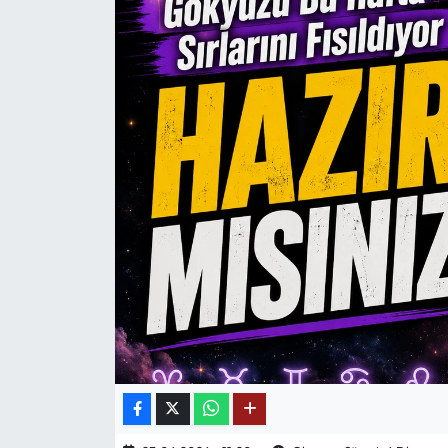
Mektup Galeri
Röportaj
Manşet
Köşe Yazıları
Karikatür Galeri
BIK
ASTROLOJİ
Spor Yazıları
Mektup Galeri