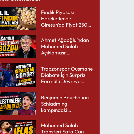
Fındık Piyasası
Hareketlendi:
Giresun’da Fiyat 250
TL’yi Gördü
Ahmet Ağaoğlu’ndan
Mohamed Salah
Açıklaması:
Trabzonspor’a Çok
Yakışır
Trabzonspor Ousmane
Diabate İçin Sürpriz
Formülü Devreye
Sokuyor
Benjamin Bouchouari
Schladming
kampındaki
performansıyla şaşırttı
Mohamed Salah
Transferi Safa Can