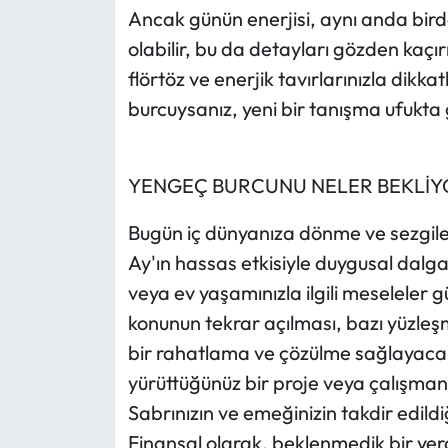
Ancak günün enerjisi, aynı anda bi
olabilir, bu da detayları gözden kaçır
flörtöz ve enerjik tavırlarınızla dikkatl
burcuysanız, yeni bir tanışma ufukta
YENGEÇ BURCUNU NELER BEKLİY
Bugün iç dünyanıza dönme ve sezgileri
Ay'ın hassas etkisiyle duygusal dal
veya ev yaşamınızla ilgili meseleler 
konunun tekrar açılması, bazı yüzleş
bir rahatlama ve çözülme sağlayacak
yürüttüğünüz bir proje veya çalışmanın
Sabrınızın ve emeğinizin takdir edild
Finansal olarak, beklenmedik bir yer