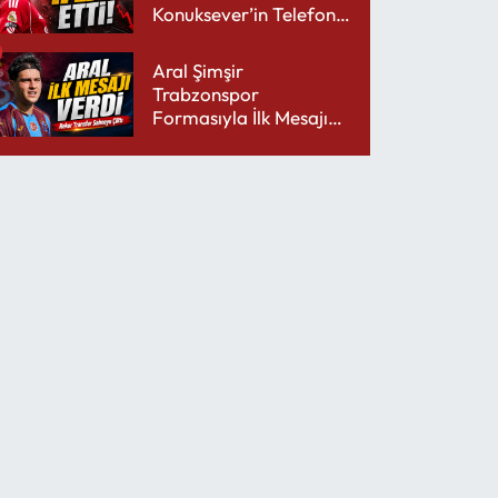
Konuksever’in Telefon
Şarjını Bitirdi
Aral Şimşir
Trabzonspor
Formasıyla İlk Mesajını
Udinese’ye Verdi