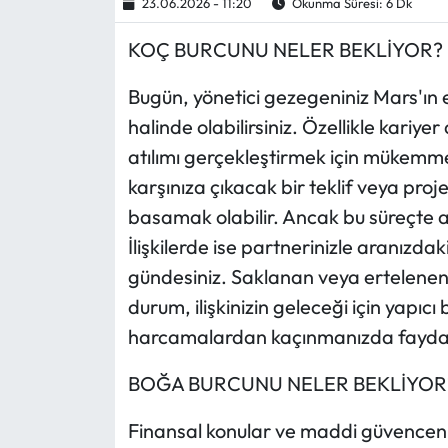
23.06.2026 - 11:20
Okunma Süresi: 6 Dk
Ekonomi
KOÇ BURCUNU NELER BEKLİYOR?
Bugün, yönetici gezegeniniz Mars'ın e
Sağlık
halinde olabilirsiniz. Özellikle kariy
Turizm
atılımı gerçekleştirmek için mükemme
karşınıza çıkacak bir teklif veya proj
Teknoloji
basamak olabilir. Ancak bu süreçte 
İlişkilerde ise partnerinizle aranızda
gündesiniz. Saklanan veya ertelenen
durum, ilişkinizin geleceği için yapıcı
harcamalardan kaçınmanızda fayda
BOĞA BURCUNU NELER BEKLİYOR
Finansal konular ve maddi güvenceniz