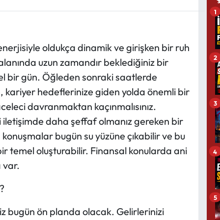
1
nerjisiyle oldukça dinamik ve girişken bir ruh
2
er alanında uzun zamandır beklediğiniz bir
l bir gün. Öğleden sonraki saatlerde
e, kariyer hedeflerinize giden yolda önemli bir
3
aceleci davranmaktan kaçınmalısınız.
ki iletişimde daha şeffaf olmanız gereken bir
 konuşmalar bugün su yüzüne çıkabilir ve bu
 bir temel oluşturabilir. Finansal konularda ani
4
 var.
?
5
 bugün ön planda olacak. Gelirlerinizi