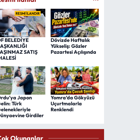
RESMİ İLANDIR
F BELEDİYE
Dövizde Haftalık
AŞKANLIĞI
Yükseliş: Gözler
AŞINMAZ SATIŞ
Pazartesi Açılışında
HALESİ
rdu’ya Japon
Yomra’da Gökyüzü
elin: Türk
Uçurtmalarla
elenekleriyle
Renklendi
ünyaevine Girdiler
Çok Okunanlar