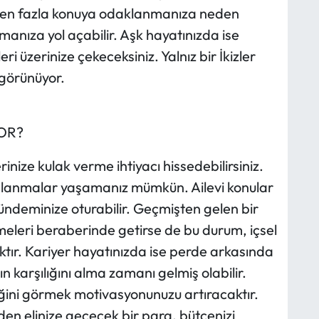
rden fazla konuya odaklanmanıza neden
manıza yol açabilir. Aşk hayatınızda ise
eri üzerinize çekeceksiniz. Yalnız bir İkizler
 görünüyor.
OR?
nize kulak verme ihtiyacı hissedebilirsiniz.
galanmalar yaşamanız mümkün. Ailevi konular
gündeminize oturabilir. Geçmişten gelen bir
meleri beraberinde getirse de bu durum, içsel
tır. Kariyer hayatınızda ise perde arkasında
 karşılığını alma zamanı gelmiş olabilir.
iğini görmek motivasyonunuzu artıracaktır.
den elinize geçecek bir para, bütçenizi