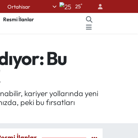
°
25
Ortahisar
Resmi İlanlar
dıyor: Bu
!
abilir, kariyer yollarında yeni
ızda, peki bu fırsatları
Resmi İlanlar