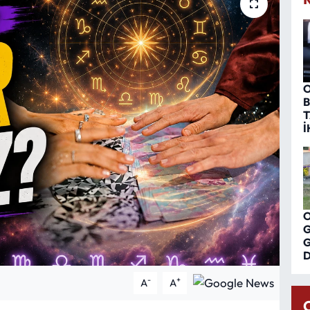
O
B
T
İ
O
G
G
D
-
+
A
A