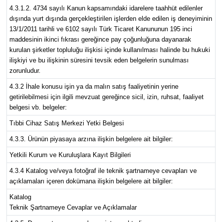
4.3.1.2. 4734 sayılı Kanun kapsamındaki idarelere taahhüt edilenler
dışında yurt dışında gerçekleştirilen işlerden elde edilen iş deneyiminin
13/1/2011 tarihli ve 6102 sayılı Türk Ticaret Kanununun 195 inci
maddesinin ikinci fıkrası gereğince pay çoğunluğuna dayanarak
kurulan şirketler topluluğu ilişkisi içinde kullanılması halinde bu hukuki
ilişkiyi ve bu ilişkinin süresini tevsik eden belgelerin sunulması
zorunludur.
4.3.2 İhale konusu işin ya da malın satış faaliyetinin yerine
getirilebilmesi için ilgili mevzuat gereğince sicil, izin, ruhsat, faaliyet
belgesi vb. belgeler:
Tıbbi Cihaz Satış Merkezi Yetki Belgesi
4.3.3. Ürünün piyasaya arzına ilişkin belgelere ait bilgiler:
Yetkili Kurum ve Kuruluşlara Kayıt Bilgileri
4.3.4 Katalog ve/veya fotoğraf ile teknik şartnameye cevapları ve
açıklamaları içeren dokümana ilişkin belgelere ait bilgiler:
Katalog
Teknik Şartnameye Cevaplar ve Açıklamalar