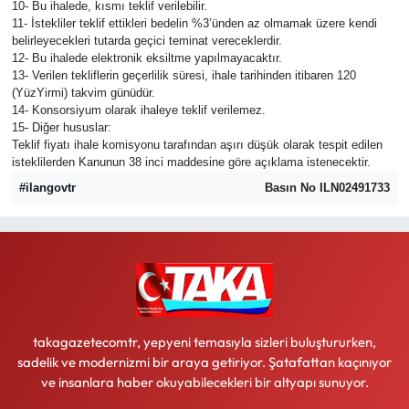
10- Bu ihalede, kısmı teklif verilebilir.
11- İstekliler teklif ettikleri bedelin %3’ünden az olmamak üzere kendi
belirleyecekleri tutarda geçici teminat vereceklerdir.
12- Bu ihalede elektronik eksiltme yapılmayacaktır.
13- Verilen tekliflerin geçerlilik süresi, ihale tarihinden itibaren 120
(YüzYirmi) takvim günüdür.
14- Konsorsiyum olarak ihaleye teklif verilemez.
15- Diğer hususlar:
Teklif fiyatı ihale komisyonu tarafından aşırı düşük olarak tespit edilen
isteklilerden Kanunun 38 inci maddesine göre açıklama istenecektir.
#ilangovtr
Basın No ILN02491733
takagazetecomtr, yepyeni temasıyla sizleri buluştururken,
sadelik ve modernizmi bir araya getiriyor. Şatafattan kaçınıyor
ve insanlara haber okuyabilecekleri bir altyapı sunuyor.