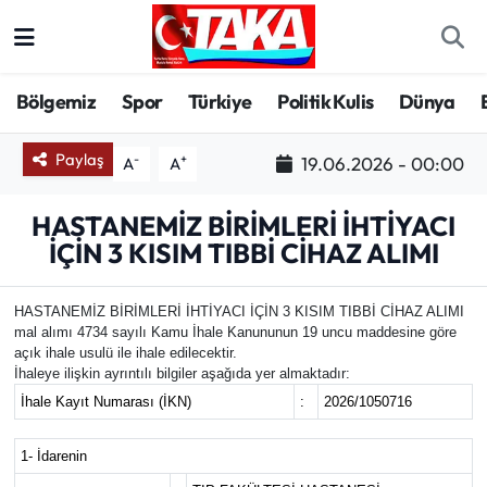
Bölgemiz
Trabzon Nöbetçi Eczaneler
Bölgemiz
Spor
Türkiye
Politik Kulis
Dünya
Spor
Trabzon Hava Durumu
Paylaş
-
+
19.06.2026 - 00:00
A
A
Türkiye
Trabzon Trafik Yoğunluk Haritası
HASTANEMİZ BİRİMLERİ İHTİYACI
İÇİN 3 KISIM TIBBİ CİHAZ ALIMI
Kültür/Sanat
Süper Lig Puan Durumu ve Fikstür
Politika
Tüm Manşetler
HASTANEMİZ BİRİMLERİ İHTİYACI İÇİN 3 KISIM TIBBİ CİHAZ ALIMI
mal alımı 4734 sayılı Kamu İhale Kanununun 19 uncu maddesine göre
açık ihale usulü ile ihale edilecektir.
Politik Kulis
Son Dakika Haberleri
İhaleye ilişkin ayrıntılı bilgiler aşağıda yer almaktadır:
İhale Kayıt Numarası (İKN)
:
2026/1050716
Dünya
Haber Arşivi
1- İdarenin
Magazin