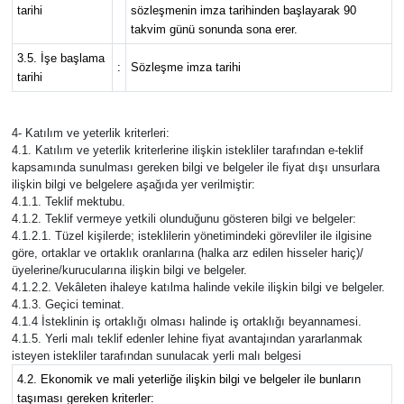
tarihi
sözleşmenin imza tarihinden başlayarak 90
takvim günü sonunda sona erer.
3.5. İşe başlama
:
Sözleşme imza tarihi
tarihi
4- Katılım ve yeterlik kriterleri:
4.1. Katılım ve yeterlik kriterlerine ilişkin istekliler tarafından e-teklif
kapsamında sunulması gereken bilgi ve belgeler ile fiyat dışı unsurlara
ilişkin bilgi ve belgelere aşağıda yer verilmiştir:
4.1.1. Teklif mektubu.
4.1.2. Teklif vermeye yetkili olunduğunu gösteren bilgi ve belgeler:
4.1.2.1. Tüzel kişilerde; isteklilerin yönetimindeki görevliler ile ilgisine
göre, ortaklar ve ortaklık oranlarına (halka arz edilen hisseler hariç)/
üyelerine/kurucularına ilişkin bilgi ve belgeler.
4.1.2.2. Vekâleten ihaleye katılma halinde vekile ilişkin bilgi ve belgeler.
4.1.3. Geçici teminat.
4.1.4 İsteklinin iş ortaklığı olması halinde iş ortaklığı beyannamesi.
4.1.5. Yerli malı teklif edenler lehine fiyat avantajından yararlanmak
isteyen istekliler tarafından sunulacak yerli malı belgesi
4.2. Ekonomik ve mali yeterliğe ilişkin bilgi ve belgeler ile bunların
taşıması gereken kriterler: