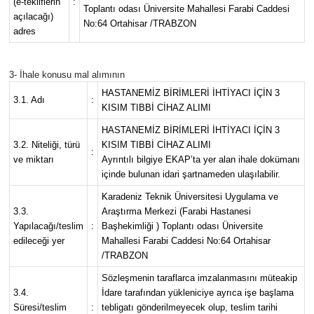
(e-tekliflerin
:
Toplantı odası Üniversite Mahallesi Farabi Caddesi
açılacağı)
No:64 Ortahisar /TRABZON
Ekonomi
adres
Sağlık
3- İhale konusu mal alımının
HASTANEMİZ BİRİMLERİ İHTİYACI İÇİN 3
3.1. Adı
:
Turizm
KISIM TIBBİ CİHAZ ALIMI
HASTANEMİZ BİRİMLERİ İHTİYACI İÇİN 3
Teknoloji
3.2. Niteliği, türü
KISIM TIBBİ CİHAZ ALIMI
:
ve miktarı
Ayrıntılı bilgiye EKAP’ta yer alan ihale dokümanı
içinde bulunan idari şartnameden ulaşılabilir.
Karadeniz Teknik Üniversitesi Uygulama ve
3.3.
Araştırma Merkezi (Farabi Hastanesi
Yapılacağı/teslim
:
Başhekimliği ) Toplantı odası Üniversite
edileceği yer
Mahallesi Farabi Caddesi No:64 Ortahisar
/TRABZON
Sözleşmenin taraflarca imzalanmasını müteakip
3.4.
İdare tarafından yükleniciye ayrıca işe başlama
Süresi/teslim
:
tebligatı gönderilmeyecek olup, teslim tarihi