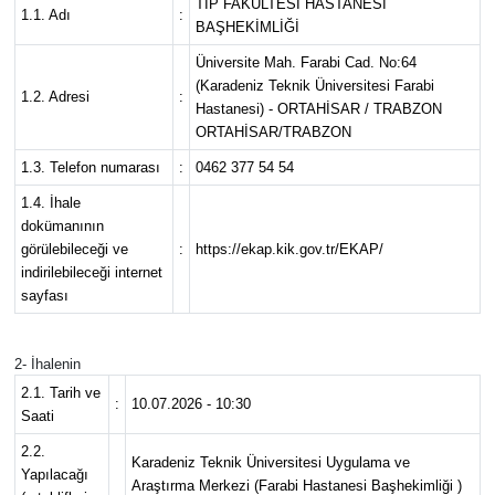
TIP FAKÜLTESİ HASTANESİ
1.1. Adı
:
BAŞHEKİMLİĞİ
Mektup Galeri
Üniversite Mah. Farabi Cad. No:64
(Karadeniz Teknik Üniversitesi Farabi
Röportaj
1.2. Adresi
:
Hastanesi) - ORTAHİSAR / TRABZON
ORTAHİSAR/TRABZON
Manşet
1.3. Telefon numarası
:
0462 377 54 54
1.4. İhale
Köşe Yazıları
dokümanının
görülebileceği ve
:
https://ekap.kik.gov.tr/EKAP/
Karikatür Galeri
indirilebileceği internet
sayfası
BIK
2- İhalenin
ASTROLOJİ
2.1. Tarih ve
:
10.07.2026 - 10:30
Saati
Spor Yazıları
2.2.
Karadeniz Teknik Üniversitesi Uygulama ve
Yapılacağı
Araştırma Merkezi (Farabi Hastanesi Başhekimliği )
Mektup Galeri