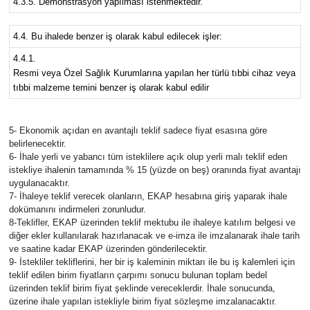
4.3.5. Demonstrasyon yapılması istenmektedir.
4.4. Bu ihalede benzer iş olarak kabul edilecek işler:
4.4.1.
Resmi veya Özel Sağlık Kurumlarına yapılan her türlü tıbbi cihaz veya
tıbbi malzeme temini benzer iş olarak kabul edilir
5- Ekonomik açıdan en avantajlı teklif sadece fiyat esasına göre
belirlenecektir.
6- İhale yerli ve yabancı tüm isteklilere açık olup yerli malı teklif eden
istekliye ihalenin tamamında % 15 (yüzde on beş) oranında fiyat avantajı
uygulanacaktır.
7- İhaleye teklif verecek olanların, EKAP hesabına giriş yaparak ihale
dokümanını indirmeleri zorunludur.
8-Teklifler, EKAP üzerinden teklif mektubu ile ihaleye katılım belgesi ve
diğer ekler kullanılarak hazırlanacak ve e-imza ile imzalanarak ihale tarih
ve saatine kadar EKAP üzerinden gönderilecektir.
9- İstekliler tekliflerini, her bir iş kaleminin miktarı ile bu iş kalemleri için
teklif edilen birim fiyatların çarpımı sonucu bulunan toplam bedel
üzerinden teklif birim fiyat şeklinde vereceklerdir. İhale sonucunda,
üzerine ihale yapılan istekliyle birim fiyat sözleşme imzalanacaktır.