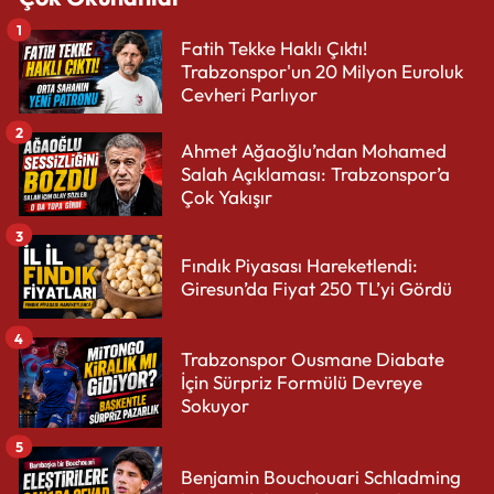
1
Fatih Tekke Haklı Çıktı!
Trabzonspor'un 20 Milyon Euroluk
Cevheri Parlıyor
2
Ahmet Ağaoğlu’ndan Mohamed
Salah Açıklaması: Trabzonspor’a
Çok Yakışır
3
Fındık Piyasası Hareketlendi:
Giresun’da Fiyat 250 TL’yi Gördü
4
Trabzonspor Ousmane Diabate
İçin Sürpriz Formülü Devreye
Sokuyor
5
Benjamin Bouchouari Schladming