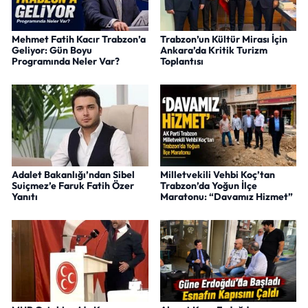
Mehmet Fatih Kacır Trabzon’a
Trabzon’un Kültür Mirası İçin
Geliyor: Gün Boyu
Ankara’da Kritik Turizm
Programında Neler Var?
Toplantısı
Adalet Bakanlığı’ndan Sibel
Milletvekili Vehbi Koç’tan
Suiçmez’e Faruk Fatih Özer
Trabzon’da Yoğun İlçe
Yanıtı
Maratonu: “Davamız Hizmet”