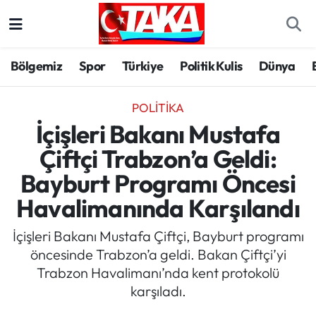
Bölgemiz
Trabzon Nöbetçi Eczaneler
Bölgemiz
Spor
Türkiye
Politik Kulis
Dünya
Spor
Trabzon Hava Durumu
POLITIKA
Türkiye
Trabzon Trafik Yoğunluk Haritası
İçişleri Bakanı Mustafa
Çiftçi Trabzon’a Geldi:
Kültür/Sanat
Süper Lig Puan Durumu ve Fikstür
Bayburt Programı Öncesi
Politika
Tüm Manşetler
Havalimanında Karşılandı
Politik Kulis
Son Dakika Haberleri
İçişleri Bakanı Mustafa Çiftçi, Bayburt programı
öncesinde Trabzon’a geldi. Bakan Çiftçi’yi
Dünya
Haber Arşivi
Trabzon Havalimanı’nda kent protokolü
karşıladı.
Magazin