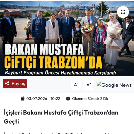
Mektup Galeri
Röportaj
Manşet
Köşe Yazıları
Karikatür Galeri
Paylaş
-
+
A
A
BIK
03.07.2026 - 10:22
Okunma Süresi: 2 Dk
ASTROLOJİ
İçişleri Bakanı Mustafa Çiftçi Trabzon’dan
Spor Yazıları
Geçti
Mektup Galeri