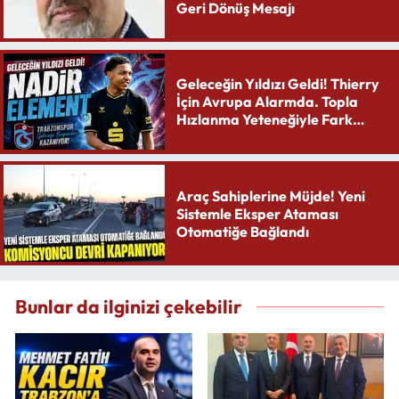
Geri Dönüş Mesajı
Geleceğin Yıldızı Geldi! Thierry
İçin Avrupa Alarmda. Topla
Hızlanma Yeteneğiyle Fark
Yaratıyor
Araç Sahiplerine Müjde! Yeni
Sistemle Eksper Ataması
Otomatiğe Bağlandı
Bunlar da ilginizi çekebilir