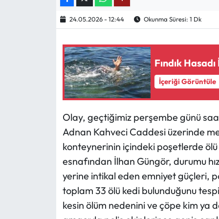
24.05.2026 - 12:44
Okunma Süresi: 1 Dk
Ekonomi
Sağlık
Fındık Hasadı 
Turizm
İçeriği Görüntüle
Teknoloji
Olay, geçtiğimiz perşembe günü saat 
Adnan Kahveci Caddesi üzerinde meyd
konteynerinin içindeki poşetlerde öl
esnafından İlhan Güngör, durumu hızla
yerine intikal eden emniyet güçleri, p
toplam 33 ölü kedi bulunduğunu tespi
kesin ölüm nedenini ve çöpe kim ya da