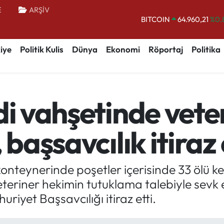
BITCOIN
64.960,21
%0.
E
ARŞİV
DOLAR
47,7436
%0.
EURO
55,2510
%0.
iye
Politik Kulis
Dünya
Ekonomi
Röportaj
Politika
STERLİN
64,4811
%0.
GRAM ALTIN
6660.55
%0.
BİST100
13.779
%-
di vahşetinde vet
 başsavcılık itiraz 
 konteynerinde poşetler içerisinde 33 ölü k
teriner hekimin tutuklama talebiyle sevk
riyet Başsavcılığı itiraz etti.