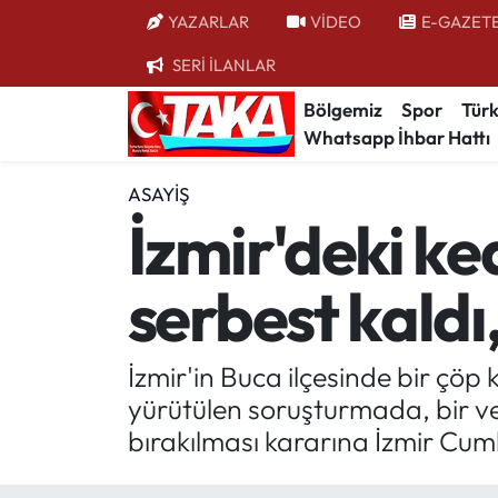
YAZARLAR
VİDEO
E-GAZET
SERİ İLANLAR
Bölgemiz
Trabzon Nöbetçi Eczaneler
Bölgemiz
Spor
Türk
Whatsapp İhbar Hattı
Spor
Trabzon Hava Durumu
ASAYIŞ
Türkiye
Trabzon Trafik Yoğunluk Haritası
İzmir'deki ke
Kültür/Sanat
Süper Lig Puan Durumu ve Fikstür
serbest kaldı,
Politika
Tüm Manşetler
Politik Kulis
Son Dakika Haberleri
İzmir'in Buca ilçesinde bir çöp
yürütülen soruşturmada, bir ve
Dünya
Haber Arşivi
bırakılması kararına İzmir Cumhu
Magazin