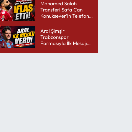
Mohamed Salah
Transferi Safa Can
Konuksever’in Telefon
Şarjını Bitirdi
Aral Şimşir
Trabzonspor
Formasıyla İlk Mesajını
Udinese’ye Verdi