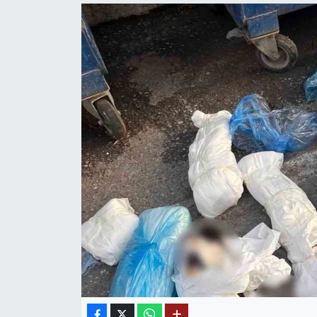
Mektup Galeri
Röportaj
Manşet
Köşe Yazıları
Karikatür Galeri
BIK
ASTROLOJİ
Spor Yazıları
Mektup Galeri