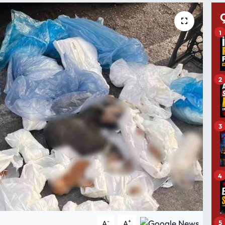
1
2
3
4
-
+
5
A
A