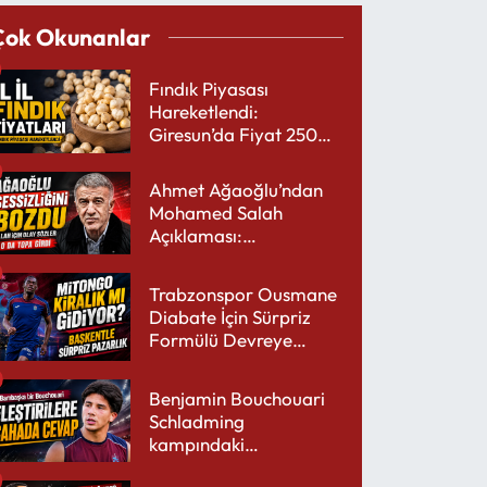
Çok Okunanlar
Fındık Piyasası
Hareketlendi:
Giresun’da Fiyat 250
TL’yi Gördü
Ahmet Ağaoğlu’ndan
Mohamed Salah
Açıklaması:
Trabzonspor’a Çok
Yakışır
Trabzonspor Ousmane
Diabate İçin Sürpriz
Formülü Devreye
Sokuyor
Benjamin Bouchouari
Schladming
kampındaki
performansıyla şaşırttı