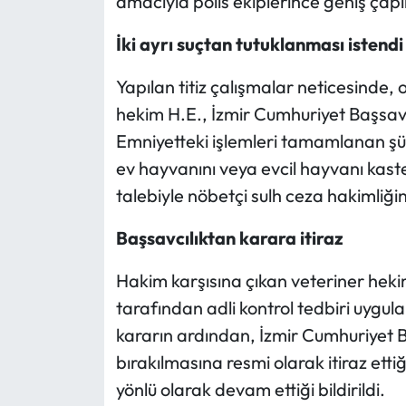
amacıyla polis ekiplerince geniş çaplı
İki ayrı suçtan tutuklanması istendi
Yapılan titiz çalışmalar neticesinde, 
hekim H.E., İzmir Cumhuriyet Başsavcı
Emniyetteki işlemleri tamamlanan şüph
ev hayvanını veya evcil hayvanı kas
talebiyle nöbetçi sulh ceza hakimliğin
Başsavcılıktan karara itiraz
Hakim karşısına çıkan veteriner heki
tarafından adli kontrol tedbiri uygul
kararın ardından, İzmir Cumhuriyet B
bırakılmasına resmi olarak itiraz ettiğ
yönlü olarak devam ettiği bildirildi.