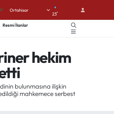
87
Ortahisar
18
°
23
32
Resmi İlanlar
38
03
14
eriner hekim
etti
edinin bulunmasına ilişkin
 edildiği mahkemece serbest