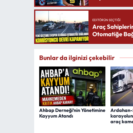
EDITÖRÜN SEÇTIĞI
Araç Sahipleri
Otomatiğe Bağ
Bunlar da ilginizi çekebilir
Ahbap Derneği’nin Yönetimine
Ardahan-
Kayyum Atandı
karayolun
araç kam