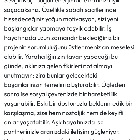
Sevgili Koç, bugün enerjinizle etrafınıza ışık
saçacaksınız. Özellikle sabah saatlerinde
Ekonomi
hissedeceğiniz yoğun motivasyon, sizi yeni
başlangıçlar yapmaya teşvik edebilir. İş
Sağlık
hayatınızda uzun zamandır beklediğiniz bir
Turizm
projenin sorumluluğunu üstlenmeniz an meselesi
olabilir. Yaratıcılığınızın tavan yapacağı bu
Teknoloji
günde, aklınıza gelen fikirleri not almayı
unutmayın; zira bunlar gelecekteki
başarılarınızın temelini oluşturabilir. Öğleden
sonra ise sosyal çevrenizde bir hareketlilik
yaşanabilir. Eski bir dostunuzla beklenmedik bir
karşılaşma, size hem nostaljik hem de keyifli
anlar yaşatabilir. Aşk hayatınızda ise
partnerinizle aranızdaki iletişim güçleniyor.