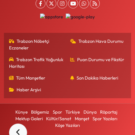
Trabzon Nöbetçi
Trabzon Hava Durumu
Eczaneler
Trabzon Trafik Yoğunluk
Puan Durumu ve Fikstür
Haritası
Tüm Manşetler
Son Dakika Haberleri
Haber Arşivi
Künye
Bölgemiz
Spor
Türkiye
Dünya
Röportaj
Mektup Galeri
Kültür/Sanat
Manşet
Spor Yazıları
Köşe Yazıları