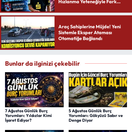
Hızlanma Yeteneğiyle Fark
Yaratıyor
Araç Sahiplerine Müjde! Yeni
Sistemle Eksper Ataması
Otomatiğe Bağlandı
Bunlar da ilginizi çekebilir
7 Ağustos Günlük Burç
5 Ağustos Günlük Burç
Yorumları: Yıldızlar Kimi
Yorumları: Gökyüzü Sabır ve
İşaret Ediyor?
Denge Diyor