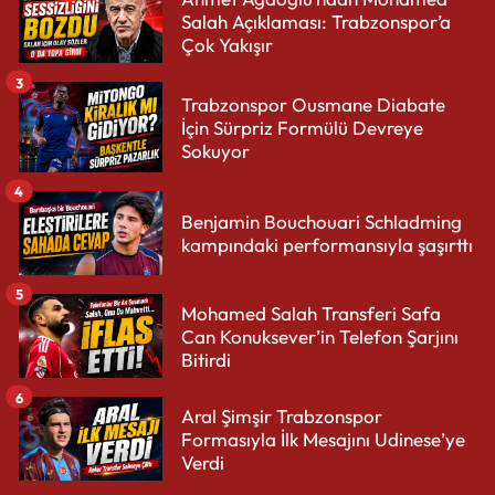
Salah Açıklaması: Trabzonspor’a
Çok Yakışır
3
Trabzonspor Ousmane Diabate
İçin Sürpriz Formülü Devreye
Sokuyor
4
Benjamin Bouchouari Schladming
kampındaki performansıyla şaşırttı
5
Mohamed Salah Transferi Safa
Can Konuksever’in Telefon Şarjını
Bitirdi
6
Aral Şimşir Trabzonspor
Formasıyla İlk Mesajını Udinese’ye
Verdi