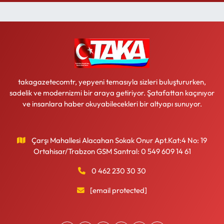
takagazetecomtr, yepyeni temasıyla sizleri buluştururken,
sadelik ve modernizmi bir araya getiriyor. Şatafattan kaçınıyor
ve insanlara haber okuyabilecekleri bir altyapı sunuyor.
Çarşı Mahallesi Alacahan Sokak Onur Apt.Kat:4 No: 19
Ortahisar/Trabzon GSM Santral: 0 549 609 14 61
0 462 230 30 30
[email protected]