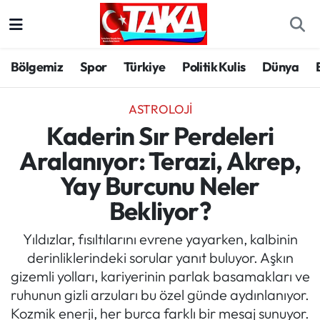
Bölgemiz
Trabzon Nöbetçi Eczaneler
Bölgemiz
Spor
Türkiye
Politik Kulis
Dünya
Spor
Trabzon Hava Durumu
ASTROLOJİ
Türkiye
Trabzon Trafik Yoğunluk Haritası
Kaderin Sır Perdeleri
Aralanıyor: Terazi, Akrep,
Kültür/Sanat
Süper Lig Puan Durumu ve Fikstür
Yay Burcunu Neler
Politika
Tüm Manşetler
Bekliyor?
Politik Kulis
Son Dakika Haberleri
Yıldızlar, fısıltılarını evrene yayarken, kalbinin
derinliklerindeki sorular yanıt buluyor. Aşkın
Dünya
Haber Arşivi
gizemli yolları, kariyerinin parlak basamakları ve
ruhunun gizli arzuları bu özel günde aydınlanıyor.
Magazin
Kozmik enerji, her burca farklı bir mesaj sunuyor.