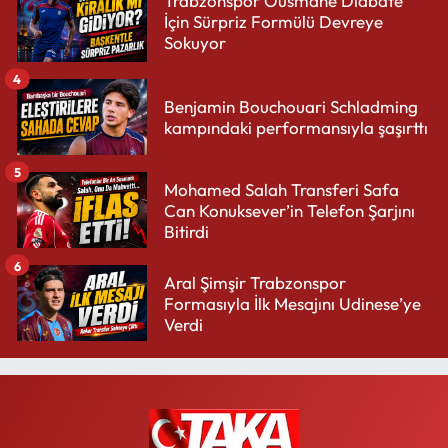
Trabzonspor Ousmane Diabate
İçin Sürpriz Formülü Devreye
Sokuyor
4
Benjamin Bouchouari Schladming
kampındaki performansıyla şaşırttı
5
Mohamed Salah Transferi Safa
Can Konuksever’in Telefon Şarjını
Bitirdi
6
Aral Şimşir Trabzonspor
Formasıyla İlk Mesajını Udinese’ye
Verdi