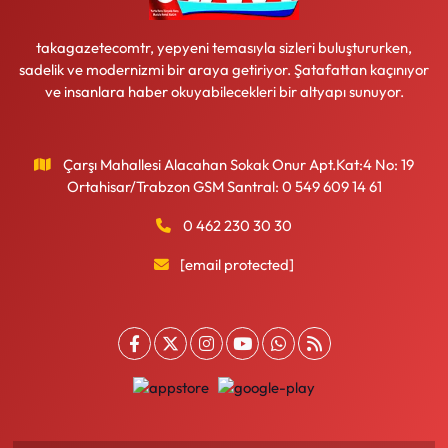
takagazetecomtr, yepyeni temasıyla sizleri buluştururken,
sadelik ve modernizmi bir araya getiriyor. Şatafattan kaçınıyor
ve insanlara haber okuyabilecekleri bir altyapı sunuyor.
Çarşı Mahallesi Alacahan Sokak Onur Apt.Kat:4 No: 19
Ortahisar/Trabzon GSM Santral: 0 549 609 14 61
0 462 230 30 30
[email protected]