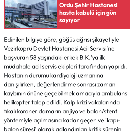
Ordu Şehir Hastanesi
hasta kabulü için gün
Ekonomi
sayıyor
Sağlık
Edinilen bilgiye göre, göğüs ağrısı şikayetiyle
Turizm
Vezirköprü Devlet Hastanesi Acil Servisi'ne
başvuran 58 yaşındaki erkek B.K.'ya ilk
Teknoloji
müdahale acil servis ekipleri tarafından yapıldı.
Hastanın durumu kardiyoloji uzmanına
danışılırken, değerlendirme sonrası zaman
kaybının önüne geçebilmek amacıyla ambulans
helikopter talep edildi. Kalp krizi vakalarında
tıkalı koroner damarın anjiyo ve balon/stent
yöntemiyle açılmasına kadar geçen ve 'kapı-
balon süresi' olarak adlandırılan kritik sürenin