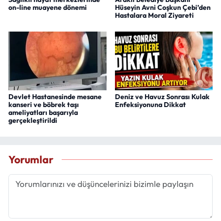
on-line muayene dönemi
Hüseyin Avni Coşkun Çebi’den
Hastalara Moral Ziyareti
Devlet Hastanesinde mesane
Deniz ve Havuz Sonrası Kulak
kanseri ve böbrek taşı
Enfeksiyonuna Dikkat
ameliyatları başarıyla
gerçekleştirildi
Yorumlar