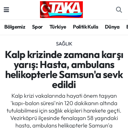
Bölgemiz
Trabzon Nöbetçi Eczaneler
Bölgemiz
Spor
Türkiye
Politik Kulis
Dünya
Spor
Trabzon Hava Durumu
SAĞLIK
Türkiye
Trabzon Trafik Yoğunluk Haritası
Kalp krizinde zamana karşı
yarış: Hasta, ambulans
Kültür/Sanat
Süper Lig Puan Durumu ve Fikstür
helikopterle Samsun'a sevk
Politika
Tüm Manşetler
edildi
Politik Kulis
Son Dakika Haberleri
Kalp krizi vakalarında hayati önem taşıyan
'kapı-balon süresi'nin 120 dakikanın altında
Dünya
Haber Arşivi
tutulabilmesi için sağlık ekipleri harekete geçti.
Vezirköprü ilçesinde fenalaşan 58 yaşındaki
Magazin
hasta, ambulans helikopterle Samsun'a