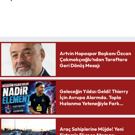
Artvin Hopaspor Başkanı Özcan
Çakmakçıoğlu’ndan Taraftara
Geri Dönüş Mesajı
Geleceğin Yıldızı Geldi! Thierry
İçin Avrupa Alarmda. Topla
Hızlanma Yeteneğiyle Fark
Yaratıyor
Araç Sahiplerine Müjde! Yeni