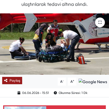
ulaştırılarak tedavi altına alındı.
Mektup Galeri
Röportaj
Manşet
Köşe Yazıları
Karikatür Galeri
BIK
Paylaş
-
+
A
A
ASTROLOJİ
06.06.2026 - 15:51
Okunma Süresi: 1 Dk
Spor Yazıları
Mektup Galeri