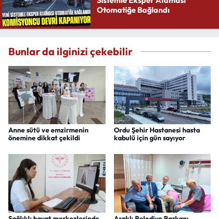
Sistemle Eksper Ataması
Otomatiğe Bağlandı
Bunlar da ilginizi çekebilir
Anne sütü ve emzirmenin
Ordu Şehir Hastanesi hasta
önemine dikkat çekildi
kabulü için gün sayıyor
Sağlıklı hayat merkezlerinde
Araklı Belediye Başkanı