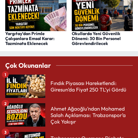
Yargıtay’dan Primle
Okullarda Yeni Güvenlik
Çalışanlara Emsal Karar:
Dönemi: 30 Bin Personel
Tazminata Eklenecek
Görevlendirilecek
Çok Okunanlar
1
Fındık Piyasası Hareketlendi:
Giresun’da Fiyat 250 TL’yi Gördü
2
Ahmet Ağaoğlu’ndan Mohamed
Salah Açıklaması: Trabzonspor’a
Çok Yakışır
3