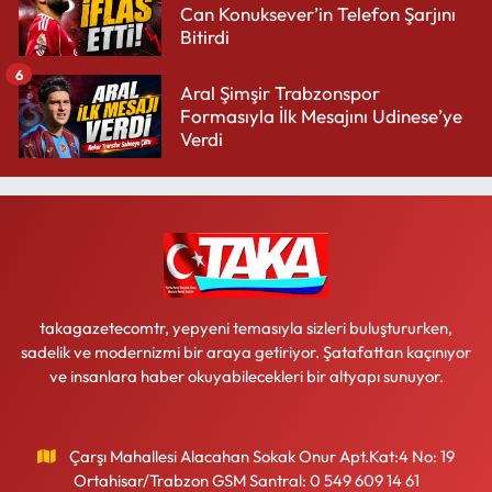
Can Konuksever’in Telefon Şarjını
Bitirdi
6
Aral Şimşir Trabzonspor
Formasıyla İlk Mesajını Udinese’ye
Verdi
takagazetecomtr, yepyeni temasıyla sizleri buluştururken,
sadelik ve modernizmi bir araya getiriyor. Şatafattan kaçınıyor
ve insanlara haber okuyabilecekleri bir altyapı sunuyor.
Çarşı Mahallesi Alacahan Sokak Onur Apt.Kat:4 No: 19
Ortahisar/Trabzon GSM Santral: 0 549 609 14 61