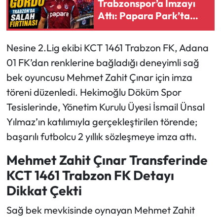
Trabzonspor’a İmzayı
Attı: Papara Park’ta
Ekonomi
Tarihi Gece
Nesine 2.Lig ekibi KCT 1461 Trabzon FK, Adana
Sağlık
01 FK’dan renklerine bağladığı deneyimli sağ
Turizm
bek oyuncusu Mehmet Zahit Çınar için imza
töreni düzenledi. Hekimoğlu Döküm Spor
Teknoloji
Tesislerinde, Yönetim Kurulu Üyesi İsmail Ünsal
Yılmaz’ın katılımıyla gerçekleştirilen törende;
başarılı futbolcu 2 yıllık sözleşmeye imza attı.
Mehmet Zahit Çınar Transferinde
KCT 1461 Trabzon FK Detayı
Dikkat Çekti
Sağ bek mevkisinde oynayan Mehmet Zahit