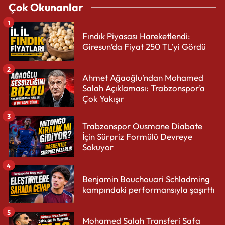
Çok Okunanlar
1
Fındık Piyasası Hareketlendi:
Giresun’da Fiyat 250 TL’yi Gördü
2
Ahmet Ağaoğlu’ndan Mohamed
Salah Açıklaması: Trabzonspor’a
Çok Yakışır
3
Trabzonspor Ousmane Diabate
İçin Sürpriz Formülü Devreye
Sokuyor
4
Benjamin Bouchouari Schladming
kampındaki performansıyla şaşırttı
5
Mohamed Salah Transferi Safa