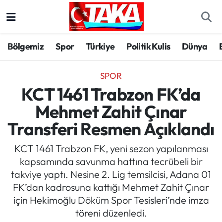
Bölgemiz
Trabzon Nöbetçi Eczaneler
Bölgemiz
Spor
Türkiye
Politik Kulis
Dünya
Spor
Trabzon Hava Durumu
SPOR
Türkiye
Trabzon Trafik Yoğunluk Haritası
KCT 1461 Trabzon FK’da
Mehmet Zahit Çınar
Kültür/Sanat
Süper Lig Puan Durumu ve Fikstür
Transferi Resmen Açıklandı
Politika
Tüm Manşetler
KCT 1461 Trabzon FK, yeni sezon yapılanması
kapsamında savunma hattına tecrübeli bir
Politik Kulis
Son Dakika Haberleri
takviye yaptı. Nesine 2. Lig temsilcisi, Adana 01
FK’dan kadrosuna kattığı Mehmet Zahit Çınar
Dünya
Haber Arşivi
için Hekimoğlu Döküm Spor Tesisleri’nde imza
töreni düzenledi.
Magazin