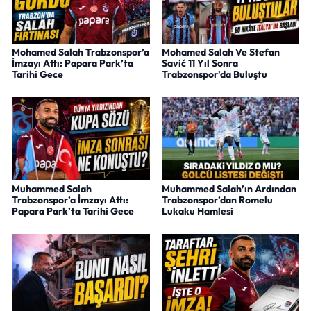
Mohamed Salah Trabzonspor’a
Mohamed Salah Ve Stefan
İmzayı Attı: Papara Park’ta
Savić 11 Yıl Sonra
Tarihi Gece
Trabzonspor’da Buluştu
Muhammed Salah
Muhammed Salah’ın Ardından
Trabzonspor’a İmzayı Attı:
Trabzonspor’dan Romelu
Papara Park’ta Tarihi Gece
Lukaku Hamlesi