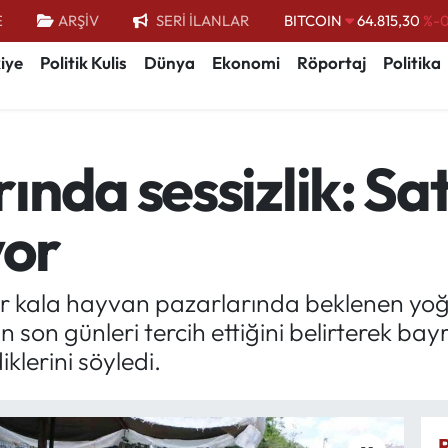
E
ARŞİV
SERİ İLANLAR
BITCOIN
64.815,30
%-0
DOLAR
47,7436
%0.
iye
Politik Kulis
Dünya
Ekonomi
Röportaj
Politika
EURO
55,2510
%0.
STERLİN
64,4811
%0.
nda sessizlik: Sat
GRAM ALTIN
6660.55
%
BİST100
13.779
%-
yor
r kala hayvan pazarlarında beklenen yoğ
çin son günleri tercih ettiğini belirterek
klerini söyledi.