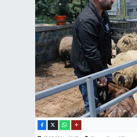
Mektup Galeri
Röportaj
Manşet
Köşe Yazıları
Karikatür Galeri
BIK
ASTROLOJİ
Spor Yazıları
Mektup Galeri