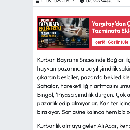
25.05.2026 - 09:23
Okunma Süresi: 1 Dk
Ekonomi
Yargıtay’dan Ç
Sağlık
Tazminata Ek
İçeriği Görüntüle
Turizm
Teknoloji
Kurban Bayramı öncesinde Bağlar ilç
hayvan pazarında bu yıl şimdilik sak
çıkaran besiciler, pazarda bekledikle
Satıcılar, hareketliliğin artmasını umu
Bingöl, 'Piyasa şimdilik durgun. Çok 
pazarlık edip almıyorlar. Kan ter içi
bırakıyor. Son güne kalınca hem biz 
Kurbanlık almaya gelen Ali Acar, kend