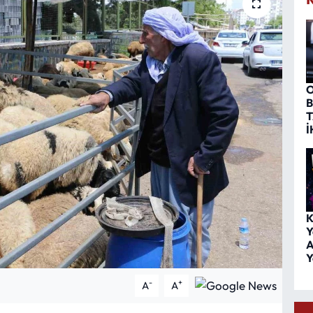
O
B
T
İ
K
Y
A
Y
-
+
A
A