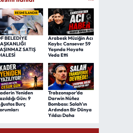
RESMİ İLANDIR
F BELEDİYE
Arabesk Müziğin Acı
AŞKANLIĞI
Kaybı: Cansever 59
AŞINMAZ SATIŞ
Yaşında Hayata
HALESİ
Veda Etti
aderin Yeniden
Trabzonspor'da
azıldığı Gün: 9
Darwin Núñez
ğustos Burç
Bombası: Salah'ın
orumları
Ardından Bir Dünya
Yıldızı Daha