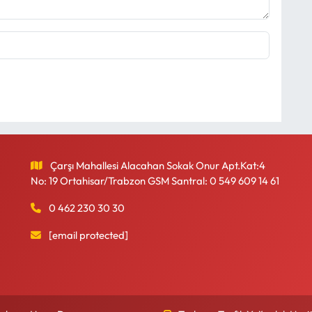
Çarşı Mahallesi Alacahan Sokak Onur Apt.Kat:4
No: 19 Ortahisar/Trabzon GSM Santral: 0 549 609 14 61
0 462 230 30 30
[email protected]