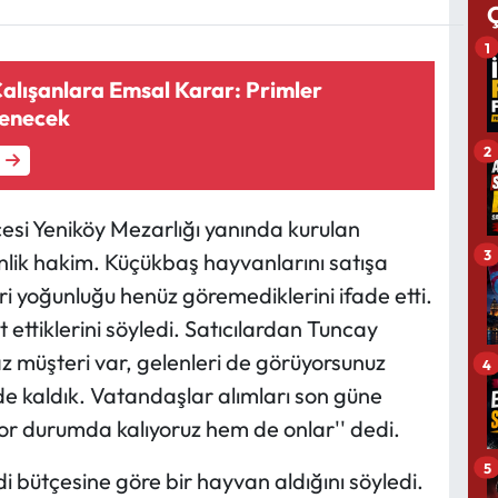
1
alışanlara Emsal Karar: Primler
lenecek
2
esi Yeniköy Mezarlığı yanında kurulan
3
inlik hakim. Küçükbaş hayvanlarını satışa
ri yoğunluğu henüz göremediklerini ifade etti.
t ettiklerini söyledi. Satıcılardan Tuncay
az müşteri var, gelenleri de görüyorsunuz
4
nde kaldık. Vatandaşlar alımları son güne
zor durumda kalıyoruz hem de onlar'' dedi.
5
i bütçesine göre bir hayvan aldığını söyledi.