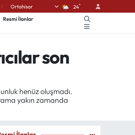
°
Ortahisar
.1
24
18
Resmi İlanlar
32
38
ıcılar son
0
14
unluk henüz oluşmadı.
 bayrama yakın zamanda
Resmi İlanlar