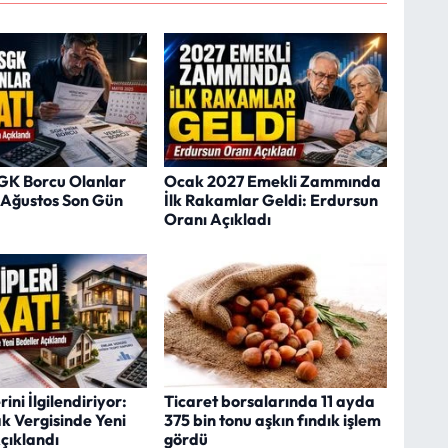
SGK Borcu Olanlar
Ocak 2027 Emekli Zammında
1 Ağustos Son Gün
İlk Rakamlar Geldi: Erdursun
Oranı Açıkladı
ini İlgilendiriyor:
Ticaret borsalarında 11 ayda
k Vergisinde Yeni
375 bin tonu aşkın fındık işlem
çıklandı
gördü