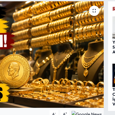
Y
S
A
T
C
İ
V
-
+
A
A