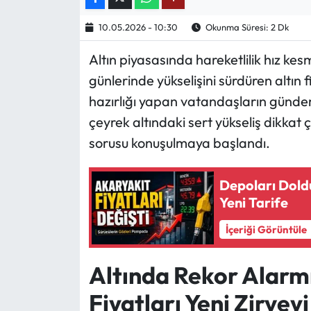
10.05.2026 - 10:30
Okunma Süresi: 2 Dk
Ekonomi
Altın piyasasında hareketlilik hız k
Sağlık
günlerinde yükselişini sürdüren altın 
hazırlığı yapan vatandaşların gündemi
Turizm
çeyrek altındaki sert yükseliş dikkat
Teknoloji
sorusu konuşulmaya başlandı.
Depoları Dold
Yeni Tarife
İçeriği Görüntüle
Altında Rekor Alarm
Fiyatları Yeni Zirvey