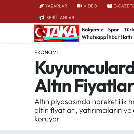
YAZARLAR
VİDEO
E-GAZET
SERİ İLANLAR
Bölgemiz
Trabzon Nöbetçi Eczaneler
Bölgemiz
Spor
Türk
Whatsapp İhbar Hattı
Spor
Trabzon Hava Durumu
EKONOMI
Türkiye
Trabzon Trafik Yoğunluk Haritası
Kuyumcularda 
Kültür/Sanat
Süper Lig Puan Durumu ve Fikstür
Altın Fiyatla
Politika
Tüm Manşetler
Politik Kulis
Son Dakika Haberleri
Altın piyasasında hareketlilik
altın fiyatları, yatırımcıların
Dünya
Haber Arşivi
koruyor.
Magazin