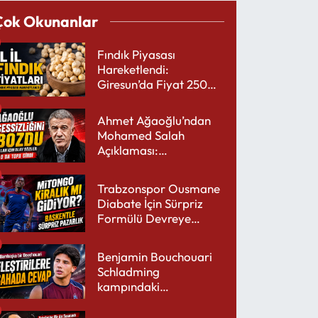
Çok Okunanlar
Fındık Piyasası
Hareketlendi:
Giresun’da Fiyat 250
TL’yi Gördü
Ahmet Ağaoğlu’ndan
Mohamed Salah
Açıklaması:
Trabzonspor’a Çok
Yakışır
Trabzonspor Ousmane
Diabate İçin Sürpriz
Formülü Devreye
Sokuyor
Benjamin Bouchouari
Schladming
kampındaki
performansıyla şaşırttı