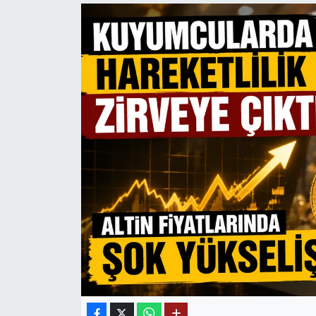
Mektup Galeri
Röportaj
Manşet
Köşe Yazıları
Karikatür Galeri
BIK
ASTROLOJİ
Spor Yazıları
Mektup Galeri