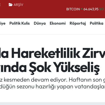
E
ARŞİV
DOLAR
47,6006
%0.
EURO
55,0250
%0.
iye
Politik Kulis
Dünya
Ekonomi
Röportaj
Politika
STERLİN
64,2398
%0
GRAM ALTIN
6500.87
%0.
BİST100
13.799
%
Hareketlilik Zirv
BITCOIN
64.643,95
%0.
rında Şok Yükseliş
 hız kesmeden devam ediyor. Haftanın son g
 ve düğün sezonu hazırlığı yapan vatandaşl