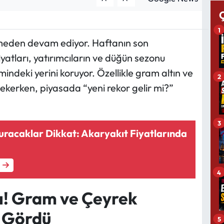
1
esmeden devam ediyor. Haftanın son
fiyatları, yatırımcıların ve düğün sezonu
ndeki yerini koruyor. Özellikle gram altın ve
2
 çekerken, piyasada “yeni rekor gelir mi?”
3
uracaklar Dikkat: Akaryakıt Fiyatlarında
4
ı! Gram ve Çeyrek
i Gördü
5