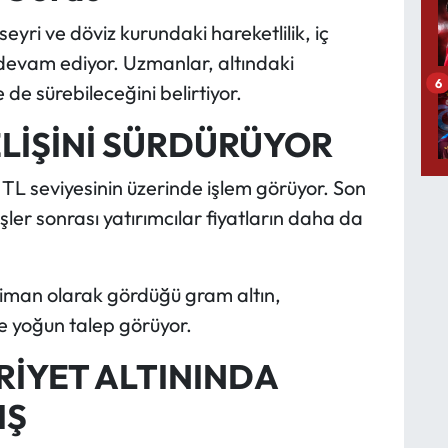
eyri ve döviz kurundaki hareketlilik, iç
 devam ediyor. Uzmanlar, altındaki
6
e sürebileceğini belirtiyor.
LİŞİNİ SÜRDÜRÜYOR
 TL seviyesinin üzerinde işlem görüyor. Son
er sonrası yatırımcılar fiyatların daha da
i liman olarak gördüğü gram altın,
de yoğun talep görüyor.
İYET ALTININDA
IŞ