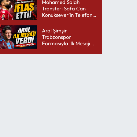
Mohamed Salah
Transferi Safa Can
Konuksever’in Telefon
Şarjını Bitirdi
Aral Şimşir
Trabzonspor
Formasıyla İlk Mesajını
Udinese’ye Verdi