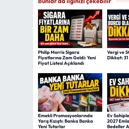
Bunlar da ilginizi çekebilir
Philip Morris Sigara
Vergi ve 
Fiyatlarına Zam Geldi: Yeni
Dikkat: 3
Fiyat Listesi Açıklandı
Emekli Promosyonlarında
Ev Sahipler
Yarış Kızıştı: Banka Banka
2027 Emla
Yeni Tutarlar
Bedeller A