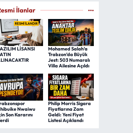
Resmi İlanlar
RESMİ İLANDIR
AZILIM LİSANSI
Mohamed Salah’a
ATIN
Trabzon’da Büyük
LINACAKTIR
Jest: 503 Numaralı
Villa Ailesine Açıldı
rabzonspor
Philip Morris Sigara
hibuike Nwaiwu
Fiyatlarına Zam
çin Son Kararını
Geldi: Yeni Fiyat
erdi
Listesi Açıklandı