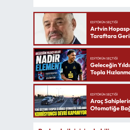
EDITÖRÜN SEÇTIĞI
Artvin Hopasp
Taraftara Geri
EDITÖRÜN SEÇTIĞI
Geleceğin Yıldı
Topla Hızlanma
EDITÖRÜN SEÇTIĞI
Araç Sahipleri
Otomatiğe Bağ