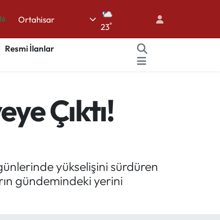
Ortahisar
06
°
23
02
Resmi İlanlar
.2
12
70
eye Çıktı!
16
ünlerinde yükselişini sürdüren
arın gündemindeki yerini